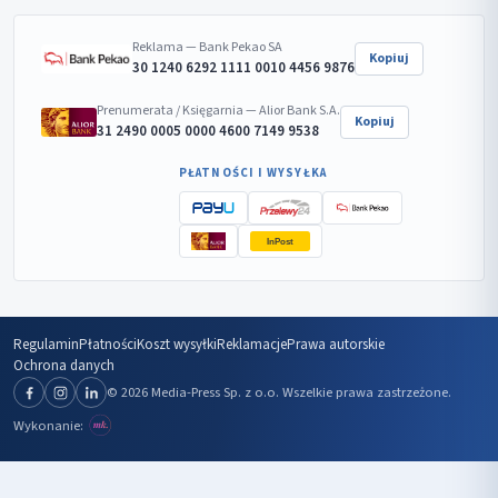
Reklama — Bank Pekao SA
Kopiuj
30 1240 6292 1111 0010 4456 9876
Prenumerata / Księgarnia — Alior Bank S.A.
Kopiuj
31 2490 0005 0000 4600 7149 9538
PŁATNOŚCI I WYSYŁKA
InPost
Regulamin
Płatności
Koszt wysyłki
Reklamacje
Prawa autorskie
Ochrona danych
© 2026 Media-Press Sp. z o.o. Wszelkie prawa zastrzeżone.
Wykonanie: