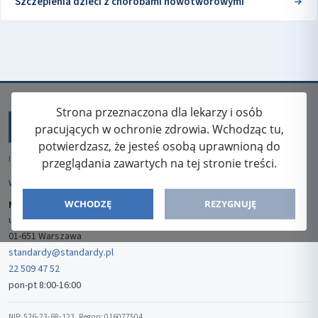
Szczepienia dzieci z chorobami nowotworowymi
Strona przeznaczona dla lekarzy i osób
pracujących w ochronie zdrowia. Wchodząc tu,
potwierdzasz, że jesteś osobą uprawnioną do
ISSN: 2080-5438
przeglądania zawartych na tej stronie treści.
WYDAWCA
WCHODZĘ
REZYGNUJĘ
Media-Press Sp. z o.o.
ul. Gwiaździsta 7B/8
01-651 Warszawa
standardy@standardy.pl
22 509 47 52
pon-pt 8:00-16:00
NIP: 526-23-68-123, Regon: 016077504