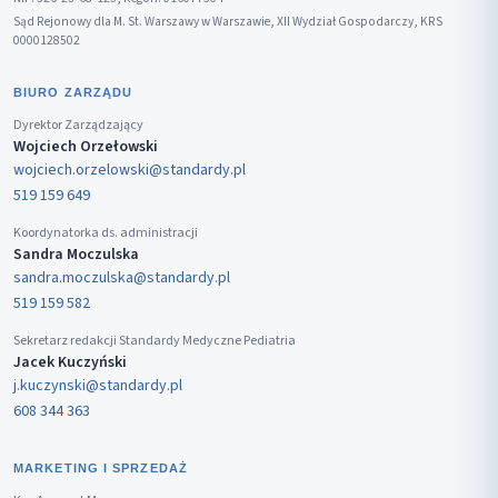
Sąd Rejonowy dla M. St. Warszawy w Warszawie, XII Wydział Gospodarczy, KRS
0000128502
BIURO ZARZĄDU
Dyrektor Zarządzający
Wojciech Orzełowski
wojciech.orzelowski@standardy.pl
519 159 649
Koordynatorka ds. administracji
Sandra Moczulska
sandra.moczulska@standardy.pl
519 159 582
Sekretarz redakcji Standardy Medyczne Pediatria
Jacek Kuczyński
j.kuczynski@standardy.pl
608 344 363
MARKETING I SPRZEDAŻ