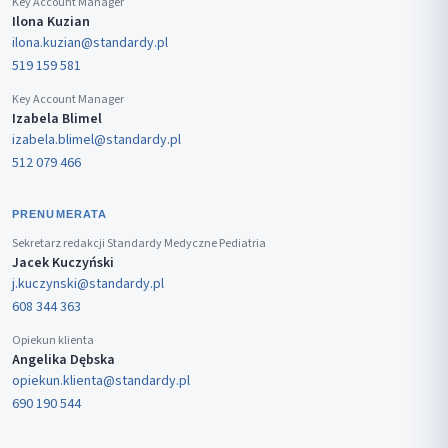
Key Account Manager
Ilona Kuzian
ilona.kuzian@standardy.pl
519 159 581
Key Account Manager
Izabela Blimel
izabela.blimel@standardy.pl
512 079 466
PRENUMERATA
Sekretarz redakcji Standardy Medyczne Pediatria
Jacek Kuczyński
j.kuczynski@standardy.pl
608 344 363
Opiekun klienta
Angelika Dębska
opiekun.klienta@standardy.pl
690 190 544