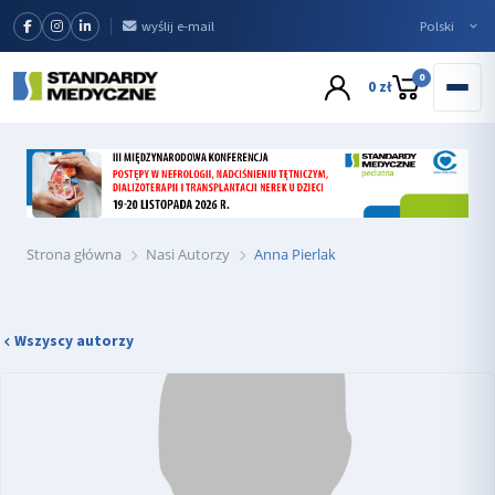
wyślij e-mail
0
0 zł
Strona główna
Nasi Autorzy
Anna Pierlak
Wszyscy autorzy