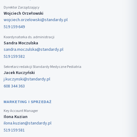
Dyrektor Zarządzający
Wojciech Orzełowski
wojciech.orzelowski@standardy.pl
519 159 649
Koordynatorka ds. administracji
Sandra Moczulska
sandra.moczulska@standardy.pl
519 159 582
Sekretarz redakcji Standardy Medyczne Pediatria
Jacek Kuczyński
j.kuczynski@standardy.pl
608 344 363
MARKETING I SPRZEDAŻ
Key Account Manager
Ilona Kuzian
ilona.kuzian@standardy.pl
519 159 581