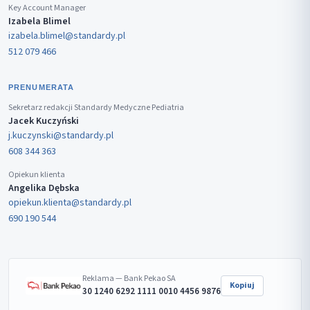
Key Account Manager
Izabela Blimel
izabela.blimel@standardy.pl
512 079 466
PRENUMERATA
Sekretarz redakcji Standardy Medyczne Pediatria
Jacek Kuczyński
j.kuczynski@standardy.pl
608 344 363
Opiekun klienta
Angelika Dębska
opiekun.klienta@standardy.pl
690 190 544
Reklama — Bank Pekao SA
Kopiuj
30 1240 6292 1111 0010 4456 9876