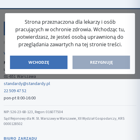
Strona przeznaczona dla lekarzy i osób
pracujących w ochronie zdrowia. Wchodząc tu,
potwierdzasz, że jesteś osobą uprawnioną do
ISSN: 2080-5438
przeglądania zawartych na tej stronie treści.
WYDAWCA
WCHODZĘ
REZYGNUJĘ
Media-Press Sp. z o.o.
ul. Gwiaździsta 7B/8
01-651 Warszawa
standardy@standardy.pl
22 509 47 52
pon-pt 8:00-16:00
NIP: 526-23-68-123, Regon: 016077504
Sąd Rejonowy dla M. St. Warszawy w Warszawie, XII Wydział Gospodarczy, KRS
0000128502
BIURO ZARZĄDU