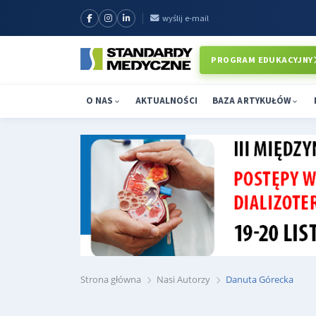
wyślij e-mail
PROGRAM EDUKACYJNY
O NAS
AKTUALNOŚCI
BAZA ARTYKUŁÓW
Strona główna
Nasi Autorzy
Danuta Górecka