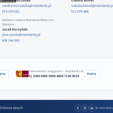
Sandra Moczulska
Izabela Blimel
sandra.moczulska@standardy.pl
izabela.blimel@standardy.p
519 159 582
512 079 466
Sekretarz redakcji Standardy Medyczne
Pediatria
Jacek Kuczyński
j.kuczynski@standardy.pl
608 344 363
Prenumerata / Księgarnia — Alior Bank S.A.
piuj
Kopiuj
31 2490 0005 0000 4600 7149 9538
Ochrona danych
© 2026 Media