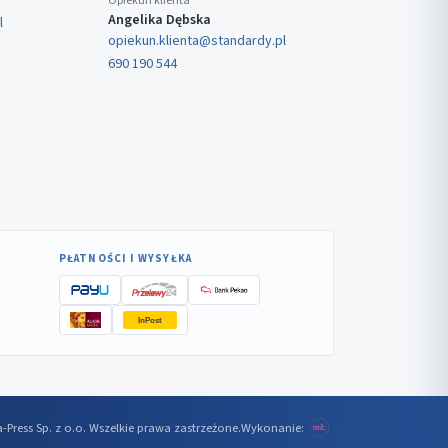
Opiekun klienta
Angelika Dębska
l
opiekun.klienta@standardy.pl
690 190 544
PŁATNOŚCI I WYSYŁKA
InPost
-Press Sp. z o.o. Wszelkie prawa zastrzeżone.
Wykonanie: