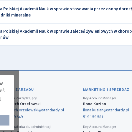
a Polskiej Akademii Nauk w sprawie stosowania przez osoby doros
adniki mineralne
 Polskiej Akademii Nauk w sprawie zaleceń żywieniowych w chorob
kunów
 w
teś
BIURO ZARZĄDU
MARKETING I SPRZEDAŻ
j
Dyrektor Zarządzający
Key Account Manager
Wojciech Orzełowski
Ilona Kuzian
wojciech.orzelowski@standardy.pl
ilona.kuzian@standardy.pl
519 159 649
519 159 581
Koordynatorka ds. administracji
Key Account Manager