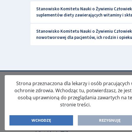
Stanowisko Komitetu Nauki o Żywieniu Człowiek
suplementów diety zawierających witaminy i skł
Stanowisko Komitetu Nauki o Żywieniu Człowieka
nowotworowej dla pacjentów, ich rodzin i opie
Strona przeznaczona dla lekarzy i osób pracujących
ochronie zdrowia. Wchodząc tu, potwierdzasz, że jes
osobą uprawnioną do przeglądania zawartych na te
stronie treści.
ISSN: 2080-5438
WYDAWCA
WCHODZĘ
REZYGNUJĘ
Media-Press Sp. z o.o.