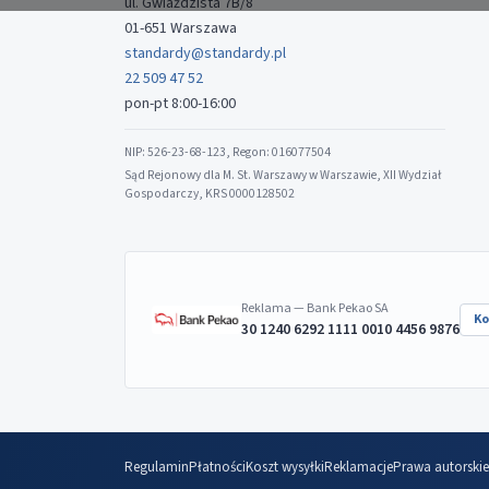
ul. Gwiaździsta 7B/8
01-651 Warszawa
standardy@standardy.pl
22 509 47 52
pon-pt 8:00-16:00
NIP: 526-23-68-123, Regon: 016077504
Sąd Rejonowy dla M. St. Warszawy w Warszawie, XII Wydział
Gospodarczy, KRS 0000128502
Reklama — Bank Pekao SA
Ko
30 1240 6292 1111 0010 4456 9876
Regulamin
Płatności
Koszt wysyłki
Reklamacje
Prawa autorskie