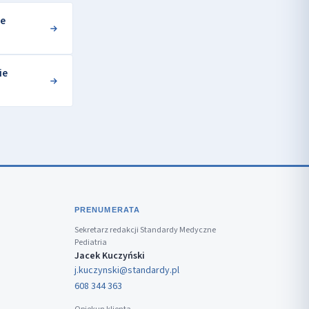
łe
ie
PRENUMERATA
Sekretarz redakcji Standardy Medyczne
Pediatria
Jacek Kuczyński
j.kuczynski@standardy.pl
608 344 363