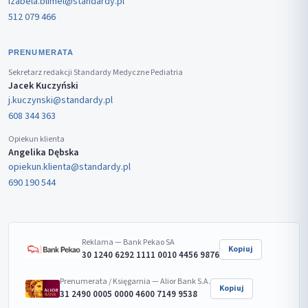
izabela.blimel@standardy.pl
512 079 466
PRENUMERATA
Sekretarz redakcji Standardy Medyczne Pediatria
Jacek Kuczyński
j.kuczynski@standardy.pl
608 344 363
Opiekun klienta
Angelika Dębska
opiekun.klienta@standardy.pl
690 190 544
Reklama — Bank Pekao SA
Kopiuj
30 1240 6292 1111 0010 4456 9876
Prenumerata / Księgarnia — Alior Bank S.A.
Kopiuj
31 2490 0005 0000 4600 7149 9538