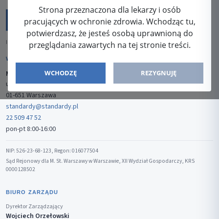
Strona przeznaczona dla lekarzy i osób
pracujących w ochronie zdrowia. Wchodząc tu,
potwierdzasz, że jesteś osobą uprawnioną do
ISSN: 2080-5438
przeglądania zawartych na tej stronie treści.
WYDAWCA
WCHODZĘ
REZYGNUJĘ
Media-Press Sp. z o.o.
ul. Gwiaździsta 7B/8
01-651 Warszawa
standardy@standardy.pl
22 509 47 52
pon-pt 8:00-16:00
NIP: 526-23-68-123, Regon: 016077504
Sąd Rejonowy dla M. St. Warszawy w Warszawie, XII Wydział Gospodarczy, KRS
0000128502
BIURO ZARZĄDU
Dyrektor Zarządzający
Wojciech Orzełowski