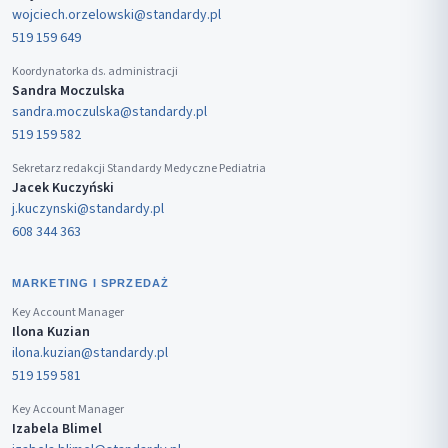
wojciech.orzelowski@standardy.pl
519 159 649
Koordynatorka ds. administracji
Sandra Moczulska
sandra.moczulska@standardy.pl
519 159 582
Sekretarz redakcji Standardy Medyczne Pediatria
Jacek Kuczyński
j.kuczynski@standardy.pl
608 344 363
MARKETING I SPRZEDAŻ
Key Account Manager
Ilona Kuzian
ilona.kuzian@standardy.pl
519 159 581
Key Account Manager
Izabela Blimel