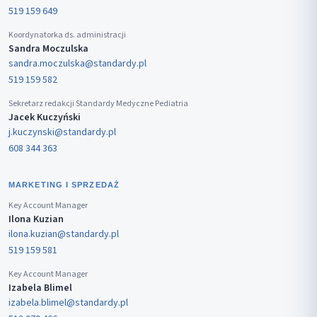
519 159 649
Koordynatorka ds. administracji
Sandra Moczulska
sandra.moczulska@standardy.pl
519 159 582
Sekretarz redakcji Standardy Medyczne Pediatria
Jacek Kuczyński
j.kuczynski@standardy.pl
608 344 363
MARKETING I SPRZEDAŻ
Key Account Manager
Ilona Kuzian
ilona.kuzian@standardy.pl
519 159 581
Key Account Manager
Izabela Blimel
izabela.blimel@standardy.pl