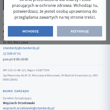
pracujących w ochronie zdrowia. Wchodząc tu,
potwierdzasz, że jesteś osobą uprawnioną do
ISSN: 2080-5438
przeglądania zawartych na tej stronie treści.
WYDAWCA
WCHODZĘ
REZYGNUJĘ
Media-Press Sp. z o.o.
ul. Gwiaździsta 7B/8
01-651 Warszawa
standardy@standardy.pl
22 509 47 52
pon-pt 8:00-16:00
NIP: 526-23-68-123, Regon: 016077504
Sąd Rejonowy dla M. St. Warszawy w Warszawie, XII Wydział Gospodarczy, KRS
0000128502
BIURO ZARZĄDU
Dyrektor Zarządzający
Wojciech Orzełowski
wojciech.orzelowski@standardy.pl