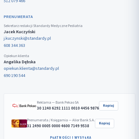
512 079 466
PRENUMERATA
Sekretarz redakcji Standardy Medyczne Pediatria
Jacek Kuczyński
j.kuczynski@standardy.pl
608 344 363
Opiekun klienta
Angelika Dębska
opiekun.klienta@standardy.pl
690 190 544
Reklama — Bank Pekao SA
Kopiuj
30 1240 6292 1111 0010 4456 9876
Prenumerata / Księgarnia — Alior Bank S.A.
Kopiuj
31 2490 0005 0000 4600 7149 9538
PŁATNOŚCI I WYSYŁKA