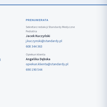
PRENUMERATA
Sekretarz redakcji Standardy Medyczne
Pediatria
Jacek Kuczyński
j.kuczynski@standardy.pl
608 344 363
Opiekun klienta
Angelika Dębska
l
opiekun.klienta@standardy.pl
690 190 544