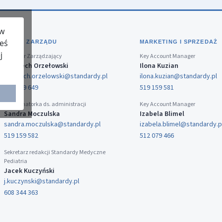
 w
teś
BIURO ZARZĄDU
MARKETING I SPRZEDAŻ
j
Dyrektor Zarządzający
Key Account Manager
Wojciech Orzełowski
Ilona Kuzian
wojciech.orzelowski@standardy.pl
ilona.kuzian@standardy.pl
519 159 649
519 159 581
Koordynatorka ds. administracji
Key Account Manager
Sandra Moczulska
Izabela Blimel
sandra.moczulska@standardy.pl
izabela.blimel@standardy.p
519 159 582
512 079 466
Sekretarz redakcji Standardy Medyczne
Pediatria
Jacek Kuczyński
j.kuczynski@standardy.pl
608 344 363