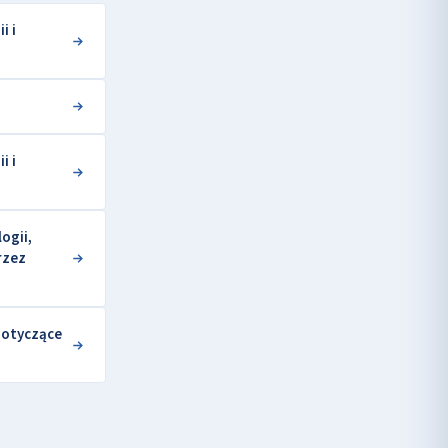
i i
i i
ogii,
rzez
dotyczące