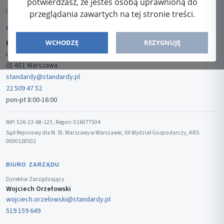
potwierdzasz, że jesteś osobą uprawnioną do
ISSN: 2080-5438
przeglądania zawartych na tej stronie treści.
WYDAWCA
WCHODZĘ
REZYGNUJĘ
Media-Press Sp. z o.o.
ul. Gwiaździsta 7B/8
01-651 Warszawa
standardy@standardy.pl
22 509 47 52
pon-pt 8:00-16:00
NIP: 526-23-68-123, Regon: 016077504
Sąd Rejonowy dla M. St. Warszawy w Warszawie, XII Wydział Gospodarczy, KRS
0000128502
BIURO ZARZĄDU
Dyrektor Zarządzający
Wojciech Orzełowski
wojciech.orzelowski@standardy.pl
519 159 649