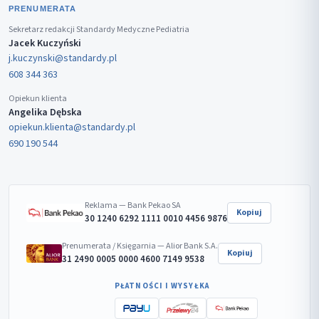
PRENUMERATA
Sekretarz redakcji Standardy Medyczne Pediatria
Jacek Kuczyński
j.kuczynski@standardy.pl
608 344 363
Opiekun klienta
Angelika Dębska
opiekun.klienta@standardy.pl
690 190 544
Reklama — Bank Pekao SA
Kopiuj
30 1240 6292 1111 0010 4456 9876
Prenumerata / Księgarnia — Alior Bank S.A.
Kopiuj
31 2490 0005 0000 4600 7149 9538
PŁATNOŚCI I WYSYŁKA