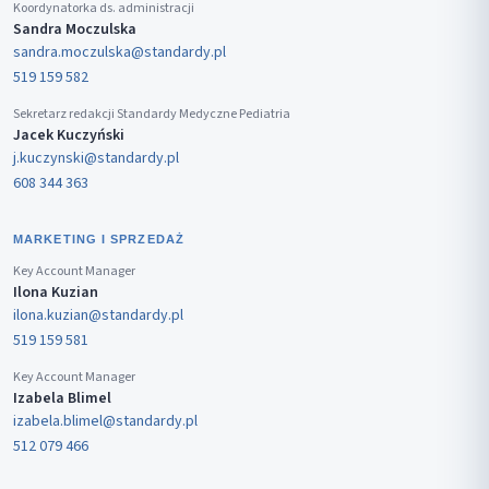
Koordynatorka ds. administracji
Sandra Moczulska
sandra.moczulska@standardy.pl
519 159 582
Sekretarz redakcji Standardy Medyczne Pediatria
Jacek Kuczyński
j.kuczynski@standardy.pl
608 344 363
MARKETING I SPRZEDAŻ
Key Account Manager
Ilona Kuzian
ilona.kuzian@standardy.pl
519 159 581
Key Account Manager
Izabela Blimel
izabela.blimel@standardy.pl
512 079 466