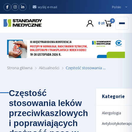
wyślij e-mail
0
0 zł
Strona główna
Aktualności
Częstość stosowania ...
Częstość
Kategorie
stosowania leków
przeciwkaszlowych
Alergologia
i poprawiających
Antybiotykoterapi