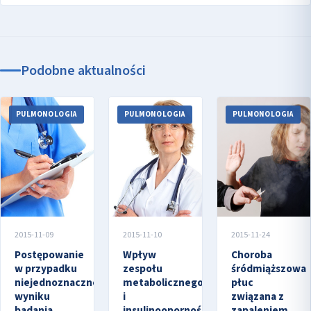
Podobne aktualności
PULMONOLOGIA
PULMONOLOGIA
PULMONOLOGIA
2015-11-09
2015-11-10
2015-11-24
Postępowanie
Wpływ
Choroba
w przypadku
zespołu
śródmiąższowa
niejednoznacznego
metabolicznego
płuc
wyniku
i
związana z
badania
insulinooporności
zapaleniem