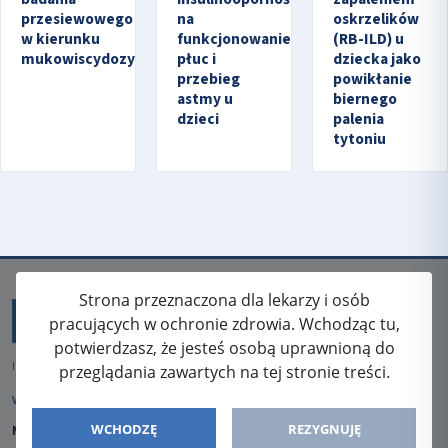
przesiewowego
na
oskrzelików
w kierunku
funkcjonowanie
(RB-ILD) u
mukowiscydozy.
płuc i
dziecka jako
przebieg
powikłanie
astmy u
biernego
dzieci
palenia
tytoniu
Strona przeznaczona dla lekarzy i osób
pracujących w ochronie zdrowia. Wchodząc tu,
potwierdzasz, że jesteś osobą uprawnioną do
ISSN: 2080-5438
przeglądania zawartych na tej stronie treści.
WYDAWCA
WCHODZĘ
REZYGNUJĘ
Media-Press Sp. z o.o.