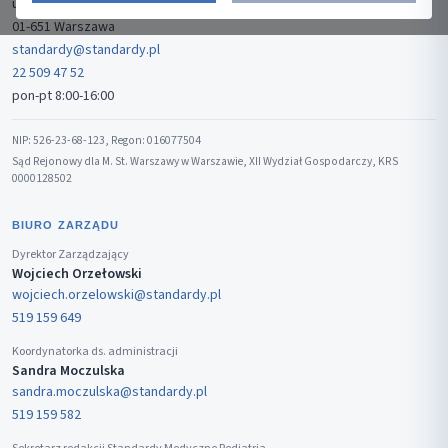
ul. Gwiaździsta 7B/8
01-651 Warszawa
standardy@standardy.pl
22 509 47 52
pon-pt 8:00-16:00
NIP: 526-23-68-123, Regon: 016077504
Sąd Rejonowy dla M. St. Warszawy w Warszawie, XII Wydział Gospodarczy, KRS
0000128502
BIURO ZARZĄDU
Dyrektor Zarządzający
Wojciech Orzełowski
wojciech.orzelowski@standardy.pl
519 159 649
Koordynatorka ds. administracji
Sandra Moczulska
sandra.moczulska@standardy.pl
519 159 582