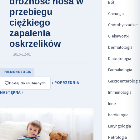
drożność nosa w
Ból
przebiegu
Chirurgia
ciężkiego
Choroby rzadkie
zapalenia
Ciekawostki
oskrzelików
Dermatologia
2016-12-01
Diabetologia
Farmakologia
PULMONOLOGIA
Gastroenterologi
POPRZEDNIA
Dodaj do ulubionych
Immunologia
NASTĘPNA
Inne
Kardiologia
Laryngologia
Nefrologia