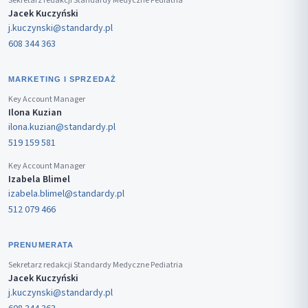
Sekretarz redakcji Standardy Medyczne Pediatria
Jacek Kuczyński
j.kuczynski@standardy.pl
608 344 363
MARKETING I SPRZEDAŻ
Key Account Manager
Ilona Kuzian
ilona.kuzian@standardy.pl
519 159 581
Key Account Manager
Izabela Blimel
izabela.blimel@standardy.pl
512 079 466
PRENUMERATA
Sekretarz redakcji Standardy Medyczne Pediatria
Jacek Kuczyński
j.kuczynski@standardy.pl