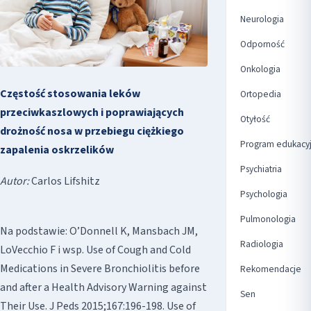
Neurologia
Odporność
Onkologia
Częstość stosowania leków
Ortopedia
przeciwkaszlowych i poprawiających
Otyłość
drożność nosa w przebiegu ciężkiego
Program edukacy
zapalenia oskrzelików
Psychiatria
Autor:
Carlos Lifshitz
Psychologia
Pulmonologia
Na podstawie: O’Donnell K, Mansbach JM,
Radiologia
LoVecchio F i wsp. Use of Cough and Cold
Medications in Severe Bronchiolitis before
Rekomendacje
and after a Health Advisory Warning against
Sen
Their Use. J Peds 2015;167:196-198. Use of