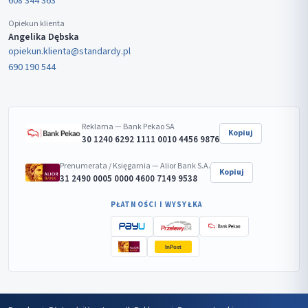
608 344 363
Opiekun klienta
Angelika Dębska
opiekun.klienta@standardy.pl
690 190 544
Reklama — Bank Pekao SA
Kopiuj
30 1240 6292 1111 0010 4456 9876
Prenumerata / Księgarnia — Alior Bank S.A.
Kopiuj
31 2490 0005 0000 4600 7149 9538
PŁATNOŚCI I WYSYŁKA
InPost