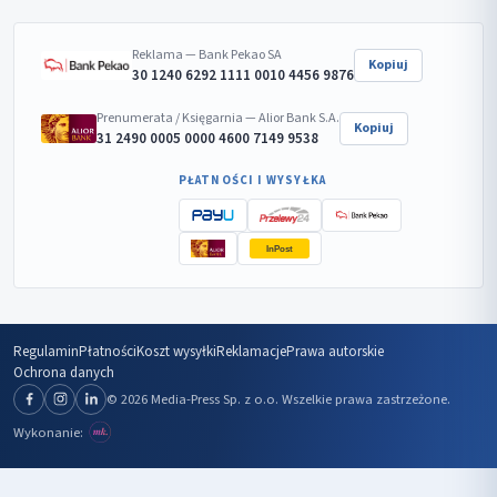
Reklama — Bank Pekao SA
Kopiuj
30 1240 6292 1111 0010 4456 9876
Prenumerata / Księgarnia — Alior Bank S.A.
Kopiuj
31 2490 0005 0000 4600 7149 9538
PŁATNOŚCI I WYSYŁKA
InPost
Regulamin
Płatności
Koszt wysyłki
Reklamacje
Prawa autorskie
Ochrona danych
© 2026 Media-Press Sp. z o.o. Wszelkie prawa zastrzeżone.
Wykonanie: