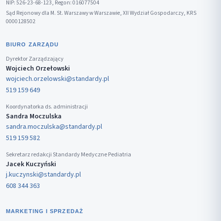
NIP: 526-23-68-123, Regon: 016077504
Sąd Rejonowy dla M. St. Warszawy w Warszawie, XII Wydział Gospodarczy, KRS
0000128502
BIURO ZARZĄDU
Dyrektor Zarządzający
Wojciech Orzełowski
wojciech.orzelowski@standardy.pl
519 159 649
Koordynatorka ds. administracji
Sandra Moczulska
sandra.moczulska@standardy.pl
519 159 582
Sekretarz redakcji Standardy Medyczne Pediatria
Jacek Kuczyński
j.kuczynski@standardy.pl
608 344 363
MARKETING I SPRZEDAŻ