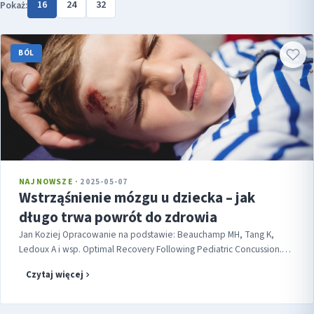
16
24
32
Pokaż:
BÓL
NAJNOWSZE ·
2025-05-07
Wstrząśnienie mózgu u dziecka – jak
długo trwa powrót do zdrowia
Jan Koziej Opracowanie na podstawie: Beauchamp MH, Tang K,
Ledoux A i wsp. Optimal Recovery Following Pediatric Concussion.
JAMA Netw Open 2025;8:e251092. W marcu 2025 r. na łamach JAMA
Czytaj więcej
Network opublikowano w...