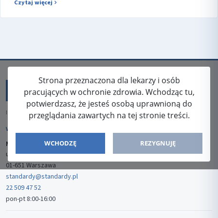
Czytaj więcej
Strona przeznaczona dla lekarzy i osób
pracujących w ochronie zdrowia. Wchodząc tu,
potwierdzasz, że jesteś osobą uprawnioną do
ISSN: 2080-5438
przeglądania zawartych na tej stronie treści.
WYDAWCA
WCHODZĘ
REZYGNUJĘ
Media-Press Sp. z o.o.
ul. Gwiaździsta 7B/8
01-651 Warszawa
standardy@standardy.pl
22 509 47 52
pon-pt 8:00-16:00