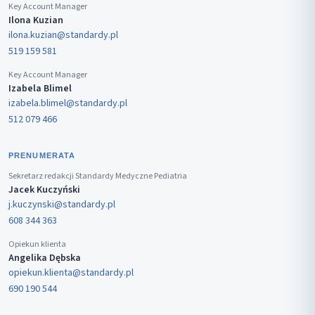
Key Account Manager
Ilona Kuzian
ilona.kuzian@standardy.pl
519 159 581
Key Account Manager
Izabela Blimel
izabela.blimel@standardy.pl
512 079 466
PRENUMERATA
Sekretarz redakcji Standardy Medyczne Pediatria
Jacek Kuczyński
j.kuczynski@standardy.pl
608 344 363
Opiekun klienta
Angelika Dębska
opiekun.klienta@standardy.pl
690 190 544