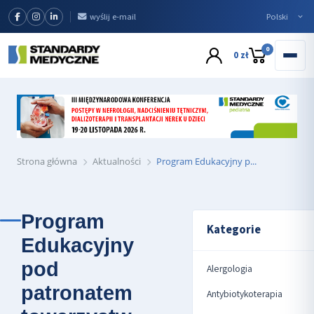
wyślij e-mail
0
0 zł
Strona główna
Aktualności
Program Edukacyjny p...
Program
Kategorie
Edukacyjny
pod
Alergologia
patronatem
Antybiotykoterapia