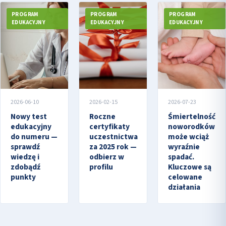
PROGRAM
PROGRAM
PROGRAM
EDUKACYJNY
EDUKACYJNY
EDUKACYJNY
2026-06-10
2026-02-15
2026-07-23
Nowy test
Roczne
Śmiertelność
edukacyjny
certyfikaty
noworodków
do numeru —
uczestnictwa
może wciąż
sprawdź
za 2025 rok —
wyraźnie
wiedzę i
odbierz w
spadać.
zdobądź
profilu
Kluczowe są
punkty
celowane
działania