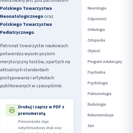
realizowany jest pod patronatem
Polskiego Towarzystwa
Neurologia
Neonatologicznego
oraz
Odporność
Polskiego Towarzystwa
Onkologia
Pediatrycznego
.
Ortopedia
Patronat towarzystw naukowych
Otyłość
potwierdza wysoki poziom
merytoryczny testów, opartych na
Program edukacyjny
aktualnych standardach
Psychiatria
postępowania i artykułach
Psychologia
publikowanych w czasopiśmie.
Pulmonologia
Radiologia
Drukuj i zapisz w PDF z
prenumeratą
Rekomendacje
Prenumerata daje
Sen
natychmiastowy druk oraz