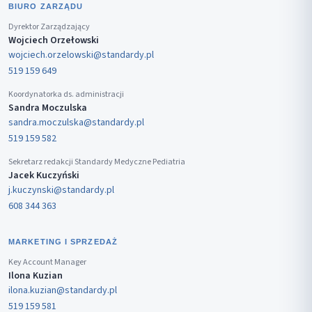
BIURO ZARZĄDU
Dyrektor Zarządzający
Wojciech Orzełowski
wojciech.orzelowski@standardy.pl
519 159 649
Koordynatorka ds. administracji
Sandra Moczulska
sandra.moczulska@standardy.pl
519 159 582
Sekretarz redakcji Standardy Medyczne Pediatria
Jacek Kuczyński
j.kuczynski@standardy.pl
608 344 363
MARKETING I SPRZEDAŻ
Key Account Manager
Ilona Kuzian
ilona.kuzian@standardy.pl
519 159 581