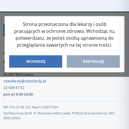
Strona przeznaczona dla lekarzy i osób
pracujących w ochronie zdrowia. Wchodząc tu,
potwierdzasz, że jesteś osobą uprawnioną do
ISSN: 2080-5438
przeglądania zawartych na tej stronie treści.
WYDAWCA
WCHODZĘ
REZYGNUJĘ
Media-Press Sp. z o.o.
ul. Gwiaździsta 7B/8
01-651 Warszawa
standardy@standardy.pl
22 509 47 52
pon-pt 8:00-16:00
NIP: 526-23-68-123, Regon: 016077504
Sąd Rejonowy dla M. St. Warszawy w Warszawie, XII Wydział Gospodarczy, KRS
0000128502