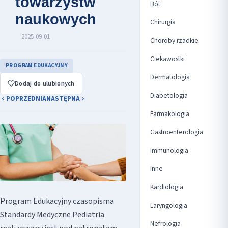
towarzystw
Ból
naukowych
Chirurgia
2025-09-01
Choroby rzadkie
Ciekawostki
PROGRAM EDUKACYJNY
Dermatologia
Dodaj do ulubionych
Diabetologia
POPRZEDNIA
NASTĘPNA
Farmakologia
Gastroenterologia
Immunologia
Inne
Kardiologia
Program Edukacyjny czasopisma
Laryngologia
Standardy Medyczne Pediatria
Nefrologia