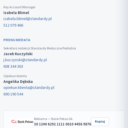
Key Account Manager
Izabela Blimel
izabela.blimel@standardy.pl
512 079 466
PRENUMERATA
Sekretarz redakcji Standardy Medyczne Pediatria
Jacek Kuczyński
j.kuczynski@standardy.pl
608 344 363
Opiekun klienta
Angelika Dębska
opiekun.klienta@standardy.pl
690 190 544
Reklama — Bank Pekao SA
Kopiuj
30 1240 6292 1111 0010 4456 9876