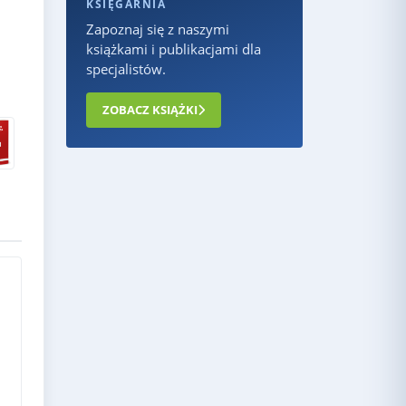
KSIĘGARNIA
Zapoznaj się z naszymi
książkami i publikacjami dla
specjalistów.
ZOBACZ KSIĄŻKI