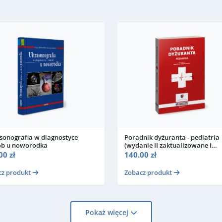
sonografia w diagnostyce
Poradnik dyżuranta - pediatria
ób u noworodka
(wydanie II zaktualizowane i
uzupełnione)
00 zł
140.00 zł
cz produkt
Zobacz produkt
Pokaż więcej