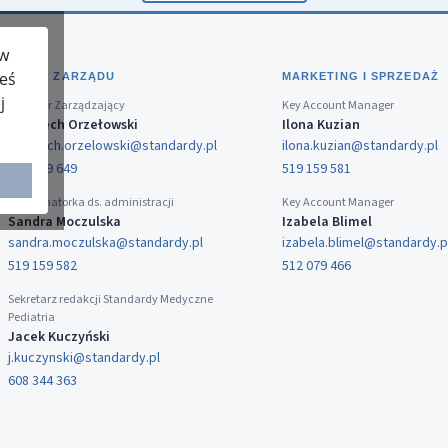
 w
teś
BIURO ZARZĄDU
MARKETING I SPRZEDAŻ
j
Dyrektor Zarządzający
Key Account Manager
Wojciech Orzełowski
Ilona Kuzian
wojciech.orzelowski@standardy.pl
ilona.kuzian@standardy.pl
519 159 649
519 159 581
Koordynatorka ds. administracji
Key Account Manager
Sandra Moczulska
Izabela Blimel
sandra.moczulska@standardy.pl
izabela.blimel@standardy.p
519 159 582
512 079 466
Sekretarz redakcji Standardy Medyczne
Pediatria
Jacek Kuczyński
j.kuczynski@standardy.pl
608 344 363