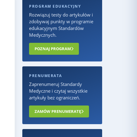
PROGRAM EDUKACYJNY
Rozwiązuj testy do artykułów i
zdobywaj punkty w programie
edukacyjnym Standardów
Medycznych.
POZNAJ PROGRAM
PRENUMERATA
Zaprenumeruj Standardy
Medyczne i czytaj wszystkie
artykuły bez ograniczeń.
ZAMÓW PRENUMERATĘ