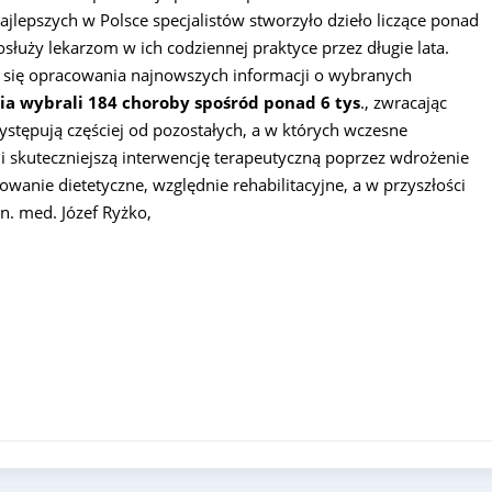
najlepszych w Polsce specjalistów stworzyło dzieło liczące ponad
osłuży lekarzom w ich codziennej praktyce przez długie lata.
a się opracowania najnowszych informacji o wybranych
a wybrali 184 choroby spośród ponad 6 tys
., zwracając
występują częściej od pozostałych, a w których wczesne
 i skuteczniejszą interwencję terapeutyczną poprzez wdrożenie
anie dietetyczne, względnie rehabilitacyjne, a w przyszłości
n. med. Józef Ryżko,