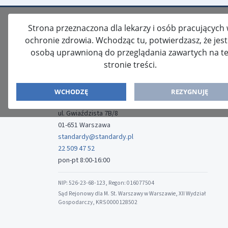
Strona przeznaczona dla lekarzy i osób pracujących
ochronie zdrowia. Wchodząc tu, potwierdzasz, że jes
osobą uprawnioną do przeglądania zawartych na te
stronie treści.
ISSN: 2080-5438
WYDAWCA
WCHODZĘ
REZYGNUJĘ
Media-Press Sp. z o.o.
ul. Gwiaździsta 7B/8
01-651 Warszawa
standardy@standardy.pl
22 509 47 52
pon-pt 8:00-16:00
NIP: 526-23-68-123, Regon: 016077504
Sąd Rejonowy dla M. St. Warszawy w Warszawie, XII Wydział
Gospodarczy, KRS 0000128502