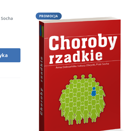
PROMOCJA
r Socha
yka