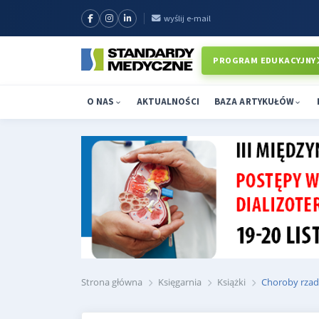
wyślij e-mail
PROGRAM EDUKACYJNY
O NAS
AKTUALNOŚCI
BAZA ARTYKUŁÓW
Strona główna
Księgarnia
Książki
Choroby rzad