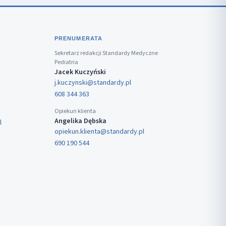
PRENUMERATA
Sekretarz redakcji Standardy Medyczne
Pediatria
Jacek Kuczyński
j.kuczynski@standardy.pl
608 344 363
Opiekun klienta
Angelika Dębska
l
opiekun.klienta@standardy.pl
690 190 544