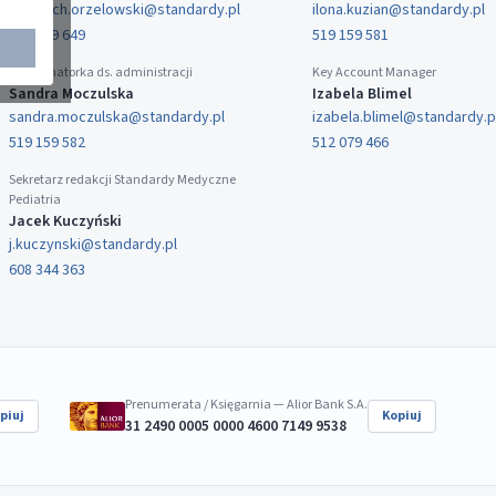
wojciech.orzelowski@standardy.pl
ilona.kuzian@standardy.pl
519 159 649
519 159 581
Koordynatorka ds. administracji
Key Account Manager
Sandra Moczulska
Izabela Blimel
sandra.moczulska@standardy.pl
izabela.blimel@standardy.p
519 159 582
512 079 466
Sekretarz redakcji Standardy Medyczne
Pediatria
Jacek Kuczyński
j.kuczynski@standardy.pl
608 344 363
Prenumerata / Księgarnia — Alior Bank S.A.
piuj
Kopiuj
31 2490 0005 0000 4600 7149 9538