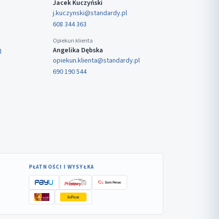
Jacek Kuczyński
j.kuczynski@standardy.pl
608 344 363
Opiekun klienta
Angelika Dębska
l
opiekun.klienta@standardy.pl
690 190 544
PŁATNOŚCI I WYSYŁKA
InPost