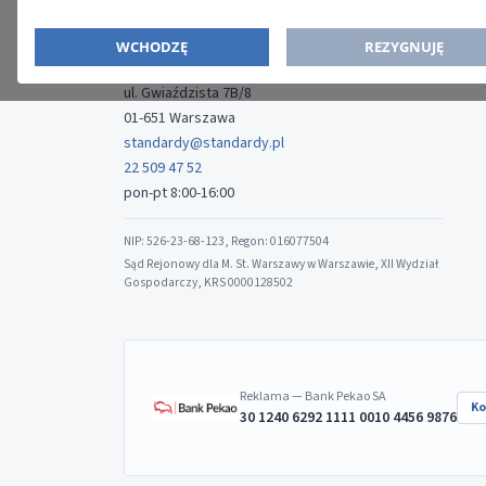
ISSN: 2080-5438
WYDAWCA
WCHODZĘ
REZYGNUJĘ
Media-Press Sp. z o.o.
ul. Gwiaździsta 7B/8
01-651 Warszawa
standardy@standardy.pl
22 509 47 52
pon-pt 8:00-16:00
NIP: 526-23-68-123, Regon: 016077504
Sąd Rejonowy dla M. St. Warszawy w Warszawie, XII Wydział
Gospodarczy, KRS 0000128502
Reklama — Bank Pekao SA
Ko
30 1240 6292 1111 0010 4456 9876