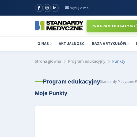
wyślij e-mail
PROGRAM EDUKACYJNY
O NAS
AKTUALNOŚCI
BAZA ARTYKUŁÓW
Strona główna
Program edukacyjny
Punkty
Program edukacyjny
Standardy Medyczne P
Moje Punkty