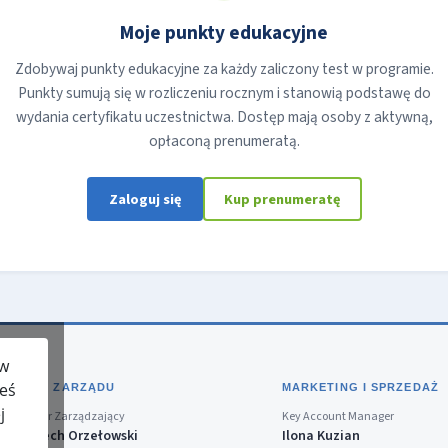
Moje punkty edukacyjne
Zdobywaj punkty edukacyjne za każdy zaliczony test w programie.
Punkty sumują się w rozliczeniu rocznym i stanowią podstawę do
wydania certyfikatu uczestnictwa. Dostęp mają osoby z aktywną,
opłaconą prenumeratą.
Zaloguj się
Kup prenumeratę
 w
teś
BIURO ZARZĄDU
MARKETING I SPRZEDAŻ
j
Dyrektor Zarządzający
Key Account Manager
Wojciech Orzełowski
Ilona Kuzian