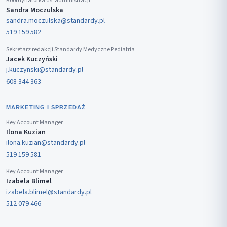
Koordynatorka ds. administracji
Sandra Moczulska
sandra.moczulska@standardy.pl
519 159 582
Sekretarz redakcji Standardy Medyczne Pediatria
Jacek Kuczyński
j.kuczynski@standardy.pl
608 344 363
MARKETING I SPRZEDAŻ
Key Account Manager
Ilona Kuzian
ilona.kuzian@standardy.pl
519 159 581
Key Account Manager
Izabela Blimel
izabela.blimel@standardy.pl
512 079 466