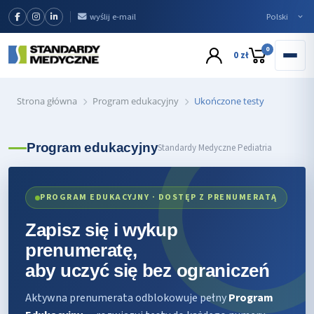
wyślij e-mail
0
0 zł
Strona główna
Program edukacyjny
Ukończone testy
Program edukacyjny
Standardy Medyczne Pediatria
PROGRAM EDUKACYJNY · DOSTĘP Z PRENUMERATĄ
Zapisz się i wykup
prenumeratę,
aby uczyć się bez ograniczeń
Aktywna prenumerata odblokowuje pełny
Program