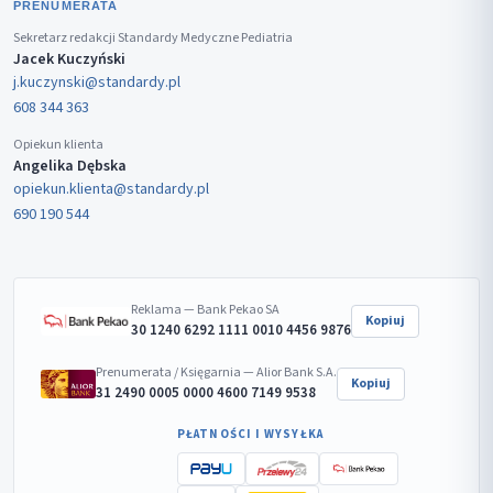
PRENUMERATA
Sekretarz redakcji Standardy Medyczne Pediatria
Jacek Kuczyński
j.kuczynski@standardy.pl
608 344 363
Opiekun klienta
Angelika Dębska
opiekun.klienta@standardy.pl
690 190 544
Reklama — Bank Pekao SA
Kopiuj
30 1240 6292 1111 0010 4456 9876
Prenumerata / Księgarnia — Alior Bank S.A.
Kopiuj
31 2490 0005 0000 4600 7149 9538
PŁATNOŚCI I WYSYŁKA