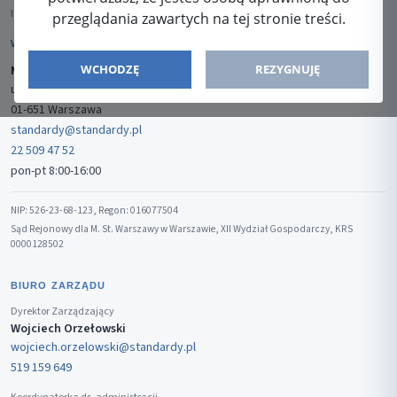
ISSN: 2080-5438
przeglądania zawartych na tej stronie treści.
WYDAWCA
WCHODZĘ
REZYGNUJĘ
Media-Press Sp. z o.o.
ul. Gwiaździsta 7B/8
01-651 Warszawa
standardy@standardy.pl
22 509 47 52
pon-pt 8:00-16:00
NIP: 526-23-68-123, Regon: 016077504
Sąd Rejonowy dla M. St. Warszawy w Warszawie, XII Wydział Gospodarczy, KRS
0000128502
BIURO ZARZĄDU
Dyrektor Zarządzający
Wojciech Orzełowski
wojciech.orzelowski@standardy.pl
519 159 649