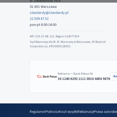
ul. Gwiaździsta 7B/8
01-651 Warszawa
standardy@standardy.pl
22 509 47 52
pon-pt 8:00-16:00
NIP: 526-23-68-123, Regon: 016077504
Sąd Rejonowy dla M. St. Warszawy w Warszawie, XII Wydział
Gospodarczy, KRS 0000128502
Reklama — Bank Pekao SA
Ko
30 1240 6292 1111 0010 4456 9876
Regulamin
Płatności
Koszt wysyłki
Reklamacje
Prawa autorskie