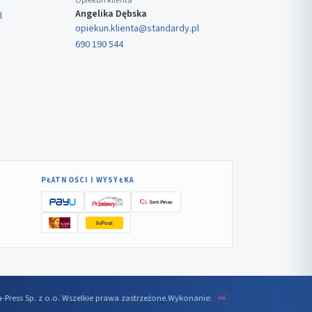
Opiekun klienta
Angelika Dębska
l
opiekun.klienta@standardy.pl
690 190 544
PŁATNOŚCI I WYSYŁKA
InPost
-Press Sp. z o.o. Wszelkie prawa zastrzeżone.
Wykonanie: