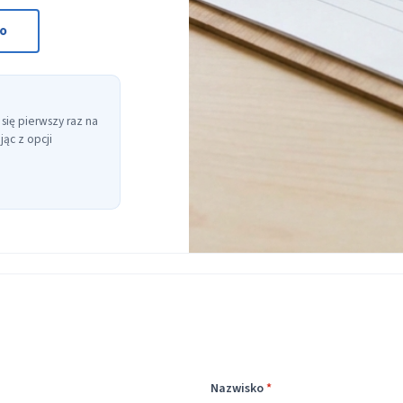
to
 się pierwszy raz na
ąc z opcji
Nazwisko
*