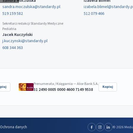
Sandra Moczulska
Izabela Blimel
sandra.moczulska@standardy.pl
izabela.blimel@standardy.p
519 159 582
512 079 466
Sekretarz redakcji Standardy Medyczne
Pediatria
Jacek Kuczyński
j.kuczynski@standardy.pl
608 344 363
Prenumerata / Księgarnia — Alior Bank S.A.
piuj
Kopiuj
31 2490 0005 0000 4600 7149 9538
Ochrona danych
© 2026 Media