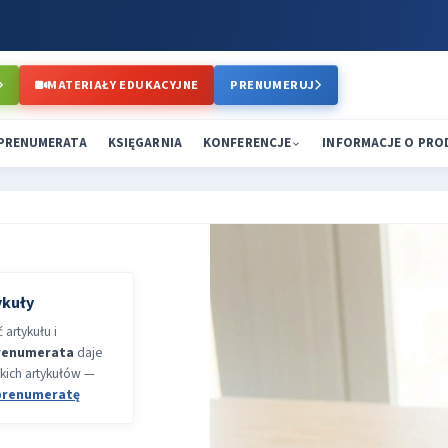
MATERIAŁY EDUKACYJNE
PRENUMERUJ
PRENUMERATA
KSIĘGARNIA
KONFERENCJE
INFORMACJE O PR
ykuły
artykułu i
renumerata
daje
kich artykułów —
prenumeratę