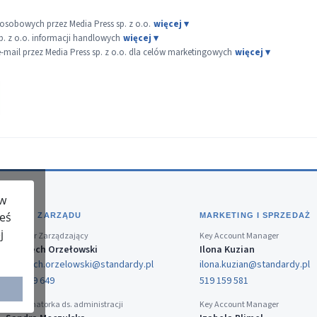
sobowych przez Media Press sp. z o.o.
p. z o.o. informacji handlowych
ail przez Media Press sp. z o.o. dla celów marketingowych
 w
teś
BIURO ZARZĄDU
MARKETING I SPRZEDAŻ
j
Dyrektor Zarządzający
Key Account Manager
Wojciech Orzełowski
Ilona Kuzian
wojciech.orzelowski@standardy.pl
ilona.kuzian@standardy.pl
519 159 649
519 159 581
Koordynatorka ds. administracji
Key Account Manager