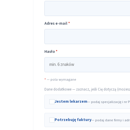
Adres e-mail
*
Hasło
*
*
— pola wymagane
Dane dodatkowe — zaznacz, jeśli Cię dotyczą (możesz t
Jestem lekarzem
— podaj specjalizację i nr
Potrzebuję faktury
— podaj dane firmy i ad