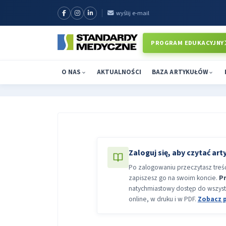
wyślij e-mail
PROGRAM EDUKACYJNY
O NAS
AKTUALNOŚCI
BAZA ARTYKUŁÓW
Zaloguj się, aby czytać art
Po zalogowaniu przeczytasz treść 
zapiszesz go na swoim koncie.
P
natychmiastowy dostęp do wszyst
online, w druku i w PDF.
Zobacz 