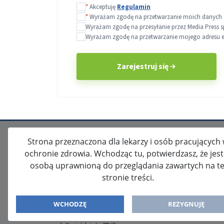
*
Akceptuję
Regulamin
*
Wyrażam zgodę na przetwarzanie moich danych o
Wyrażam zgodę na przesyłanie przez Media Press s
Wyrażam zgodę na przetwarzanie mojego adresu e-m
Zarejestruj się
Strona przeznaczona dla lekarzy i osób pracujących
ochronie zdrowia. Wchodząc tu, potwierdzasz, że jes
osobą uprawnioną do przeglądania zawartych na te
stronie treści.
ISSN: 2080-5438
WYDAWCA
WCHODZĘ
REZYGNUJĘ
Media-Press Sp. z o.o.