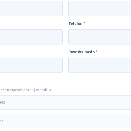
Telefon
*
Powtórz hasło
*
eż uzupełnić później w profilu).
 PWZ
res