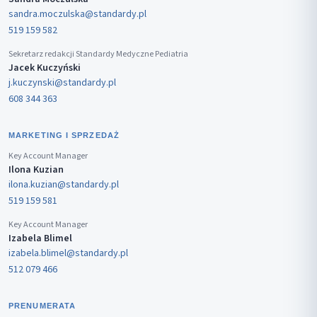
sandra.moczulska@standardy.pl
519 159 582
Sekretarz redakcji Standardy Medyczne Pediatria
Jacek Kuczyński
j.kuczynski@standardy.pl
608 344 363
MARKETING I SPRZEDAŻ
Key Account Manager
Ilona Kuzian
ilona.kuzian@standardy.pl
519 159 581
Key Account Manager
Izabela Blimel
izabela.blimel@standardy.pl
512 079 466
PRENUMERATA