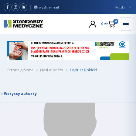
wyślij e-mail
0
0 zł
Strona główna
Nasi Autorzy
Dariusz Rokicki
Wszyscy autorzy