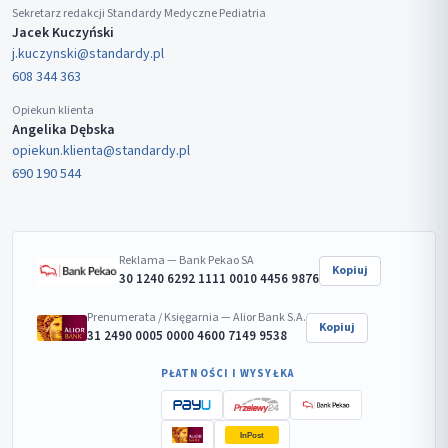
Sekretarz redakcji Standardy Medyczne Pediatria
Jacek Kuczyński
j.kuczynski@standardy.pl
608 344 363
Opiekun klienta
Angelika Dębska
opiekun.klienta@standardy.pl
690 190 544
Reklama — Bank Pekao SA
Kopiuj
30 1240 6292 1111 0010 4456 9876
Prenumerata / Księgarnia — Alior Bank S.A.
Kopiuj
31 2490 0005 0000 4600 7149 9538
PŁATNOŚCI I WYSYŁKA
InPost