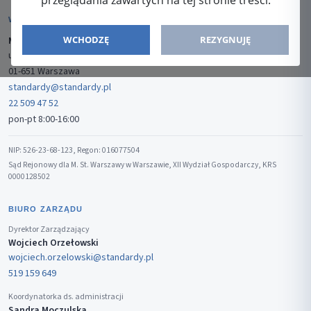
przeglądania zawartych na tej stronie treści.
WYDAWCA
WCHODZĘ
REZYGNUJĘ
Media-Press Sp. z o.o.
ul. Gwiaździsta 7B/8
01-651 Warszawa
standardy@standardy.pl
22 509 47 52
pon-pt 8:00-16:00
NIP: 526-23-68-123, Regon: 016077504
Sąd Rejonowy dla M. St. Warszawy w Warszawie, XII Wydział Gospodarczy, KRS
0000128502
BIURO ZARZĄDU
Dyrektor Zarządzający
Wojciech Orzełowski
wojciech.orzelowski@standardy.pl
519 159 649
Koordynatorka ds. administracji
Sandra Moczulska