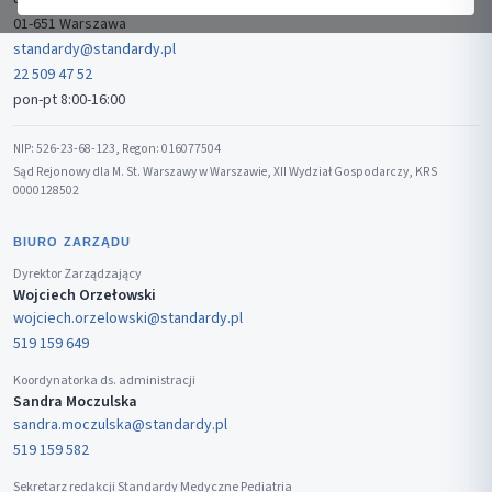
01-651 Warszawa
standardy@standardy.pl
22 509 47 52
pon-pt 8:00-16:00
NIP: 526-23-68-123, Regon: 016077504
Sąd Rejonowy dla M. St. Warszawy w Warszawie, XII Wydział Gospodarczy, KRS
0000128502
BIURO ZARZĄDU
Dyrektor Zarządzający
Wojciech Orzełowski
wojciech.orzelowski@standardy.pl
519 159 649
Koordynatorka ds. administracji
Sandra Moczulska
sandra.moczulska@standardy.pl
519 159 582
Sekretarz redakcji Standardy Medyczne Pediatria