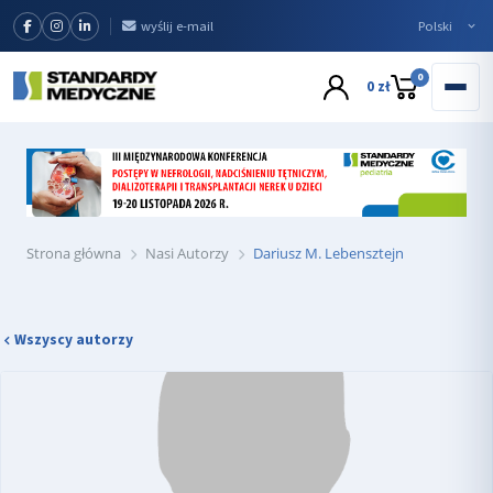
wyślij e-mail
0
0 zł
Strona główna
Nasi Autorzy
Dariusz M. Lebensztejn
Wszyscy autorzy