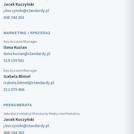
Jacek Kuczyński
j.kuczynski@standardy.pl
608 344 363
MARKETING I SPRZEDAŻ
Key Account Manager
Ilona Kuzian
ilona.kuzian@standardy.pl
519 159 581
Key Account Manager
Izabela Blimel
izabela.blimel@standardy.pl
512 079 466
PRENUMERATA
Sekretarz redakcji Standardy Medyczne Pediatria
Jacek Kuczyński
j.kuczynski@standardy.pl
608 344 363