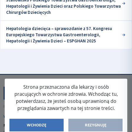
stanowisko Polskiego Towarzystwa Gastroenterologii,
Hepatologii i Żywienia Dzieci oraz Polskiego Towarzystwa
Chirurgów Dziecięcych
Hepatologia dziecięca – sprawozdanie z 57. Kongresu
Europejskiego Towarzystwa Gastroenterologii,
Hepatologii i Żywienia Dzieci – ESPGHAN 2025
Strona przeznaczona dla lekarzy i osób
pracujących w ochronie zdrowia. Wchodząc tu,
potwierdzasz, że jesteś osobą uprawnioną do
ISSN: 2080-5438
przeglądania zawartych na tej stronie treści.
WYDAWCA
WCHODZĘ
REZYGNUJĘ
Media-Press Sp. z o.o.
ul. Gwiaździsta 7B/8