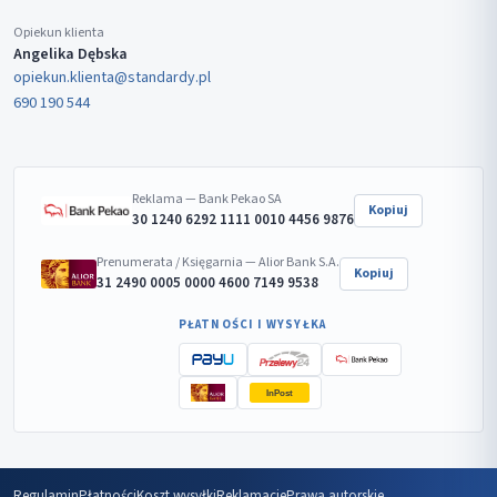
Opiekun klienta
Angelika Dębska
opiekun.klienta@standardy.pl
690 190 544
Reklama — Bank Pekao SA
Kopiuj
30 1240 6292 1111 0010 4456 9876
Prenumerata / Księgarnia — Alior Bank S.A.
Kopiuj
31 2490 0005 0000 4600 7149 9538
PŁATNOŚCI I WYSYŁKA
InPost
Regulamin
Płatności
Koszt wysyłki
Reklamacje
Prawa autorskie