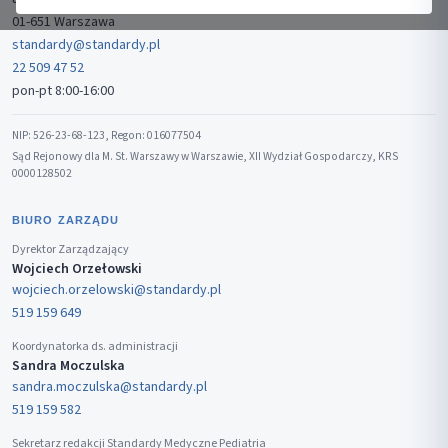
01-651 Warszawa
standardy@standardy.pl
22 509 47 52
pon-pt 8:00-16:00
NIP: 526-23-68-123, Regon: 016077504
Sąd Rejonowy dla M. St. Warszawy w Warszawie, XII Wydział Gospodarczy, KRS
0000128502
BIURO ZARZĄDU
Dyrektor Zarządzający
Wojciech Orzełowski
wojciech.orzelowski@standardy.pl
519 159 649
Koordynatorka ds. administracji
Sandra Moczulska
sandra.moczulska@standardy.pl
519 159 582
Sekretarz redakcji Standardy Medyczne Pediatria