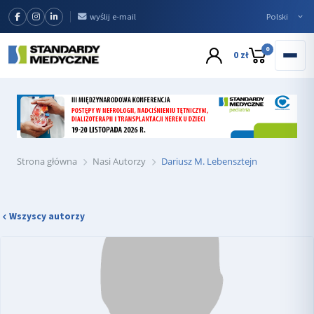
wyślij e-mail
0
0 zł
Strona główna
Nasi Autorzy
Dariusz M. Lebensztejn
Wszyscy autorzy