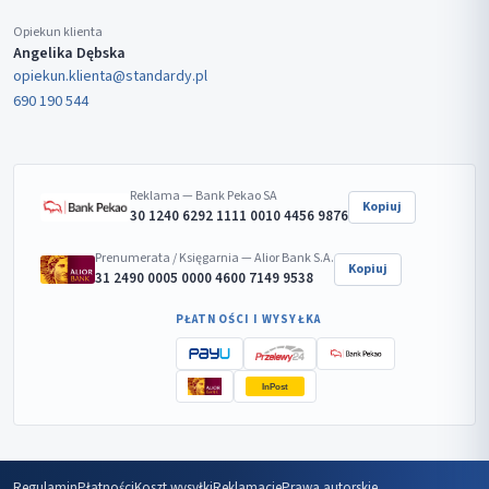
Opiekun klienta
Angelika Dębska
opiekun.klienta@standardy.pl
690 190 544
Reklama — Bank Pekao SA
Kopiuj
30 1240 6292 1111 0010 4456 9876
Prenumerata / Księgarnia — Alior Bank S.A.
Kopiuj
31 2490 0005 0000 4600 7149 9538
PŁATNOŚCI I WYSYŁKA
InPost
Regulamin
Płatności
Koszt wysyłki
Reklamacje
Prawa autorskie