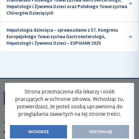
stanowisko Polskiego Towarzystwa Gastroenterologii,
Hepatologii i Żywienia Dzieci oraz Polskiego Towarzystwa
Chirurgów Dziecięcych
Hepatologia dziecięca – sprawozdanie z 57. Kongresu
Europejskiego Towarzystwa Gastroenterologii,
Hepatologii i Żywienia Dzieci – ESPGHAN 2025
Strona przeznaczona dla lekarzy i osób
pracujących w ochronie zdrowia. Wchodząc tu,
potwierdzasz, że jesteś osobą uprawnioną do
ISSN: 2080-5438
przeglądania zawartych na tej stronie treści.
WYDAWCA
WCHODZĘ
REZYGNUJĘ
Media-Press Sp. z o.o.
ul. Gwiaździsta 7B/8