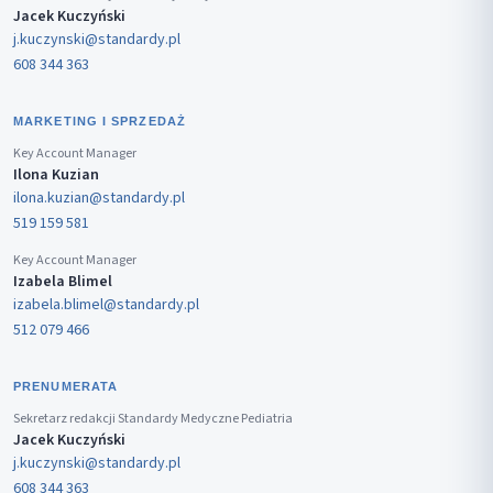
Jacek Kuczyński
j.kuczynski@standardy.pl
608 344 363
MARKETING I SPRZEDAŻ
Key Account Manager
Ilona Kuzian
ilona.kuzian@standardy.pl
519 159 581
Key Account Manager
Izabela Blimel
izabela.blimel@standardy.pl
512 079 466
PRENUMERATA
Sekretarz redakcji Standardy Medyczne Pediatria
Jacek Kuczyński
j.kuczynski@standardy.pl
608 344 363