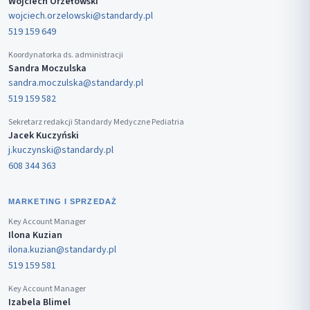
Wojciech Orzełowski
wojciech.orzelowski@standardy.pl
519 159 649
Koordynatorka ds. administracji
Sandra Moczulska
sandra.moczulska@standardy.pl
519 159 582
Sekretarz redakcji Standardy Medyczne Pediatria
Jacek Kuczyński
j.kuczynski@standardy.pl
608 344 363
MARKETING I SPRZEDAŻ
Key Account Manager
Ilona Kuzian
ilona.kuzian@standardy.pl
519 159 581
Key Account Manager
Izabela Blimel