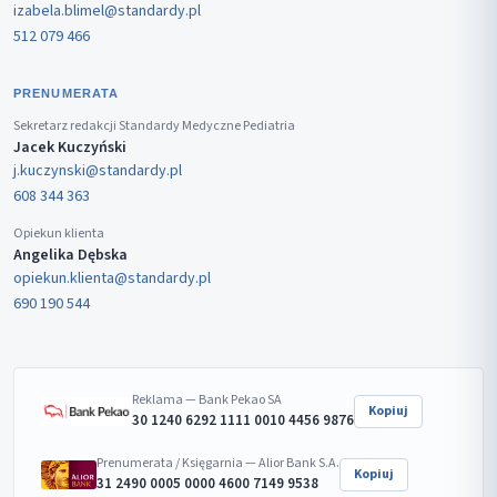
izabela.blimel@standardy.pl
512 079 466
PRENUMERATA
Sekretarz redakcji Standardy Medyczne Pediatria
Jacek Kuczyński
j.kuczynski@standardy.pl
608 344 363
Opiekun klienta
Angelika Dębska
opiekun.klienta@standardy.pl
690 190 544
Reklama — Bank Pekao SA
Kopiuj
30 1240 6292 1111 0010 4456 9876
Prenumerata / Księgarnia — Alior Bank S.A.
Kopiuj
31 2490 0005 0000 4600 7149 9538