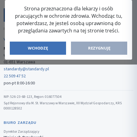
Strona przeznaczona dla lekarzy i osób
pracujących w ochronie zdrowia. Wchodząc tu,
potwierdzasz, że jesteś osobą uprawnioną do
ISSN: 2080-5438
przeglądania zawartych na tej stronie treści.
WYDAWCA
WCHODZĘ
REZYGNUJĘ
Media-Press Sp. z o.o.
ul. Gwiaździsta 7B/8
01-651 Warszawa
standardy@standardy.pl
22 509 47 52
pon-pt 8:00-16:00
NIP: 526-23-68-123, Regon: 016077504
Sąd Rejonowy dla M. St. Warszawy w Warszawie, XII Wydział Gospodarczy, KRS
0000128502
BIURO ZARZĄDU
Dyrektor Zarządzający