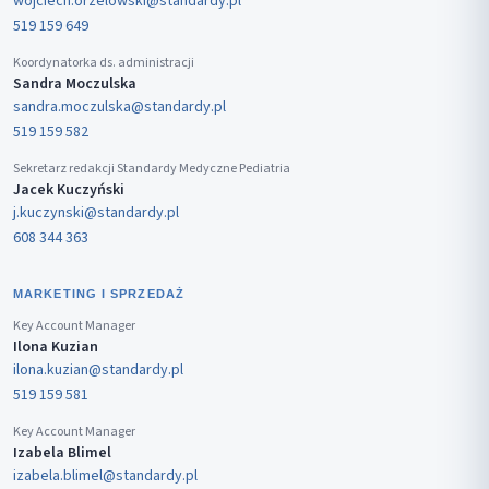
wojciech.orzelowski@standardy.pl
519 159 649
Koordynatorka ds. administracji
Sandra Moczulska
sandra.moczulska@standardy.pl
519 159 582
Sekretarz redakcji Standardy Medyczne Pediatria
Jacek Kuczyński
j.kuczynski@standardy.pl
608 344 363
MARKETING I SPRZEDAŻ
Key Account Manager
Ilona Kuzian
ilona.kuzian@standardy.pl
519 159 581
Key Account Manager
Izabela Blimel
izabela.blimel@standardy.pl