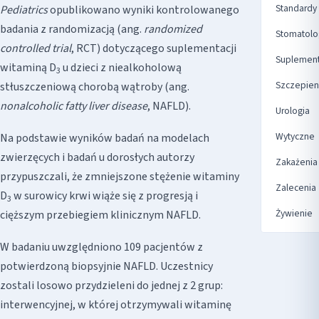
Standardy
Pediatrics
opublikowano wyniki kontrolowanego
badania z randomizacją (ang.
randomized
Stomatolo
controlled trial
, RCT) dotyczącego suplementacji
Suplement
witaminą D
u dzieci z niealkoholową
3
Szczepien
stłuszczeniową chorobą wątroby (ang.
nonalcoholic fatty liver disease
, NAFLD).
Urologia
Wytyczne
Na podstawie wyników badań na modelach
zwierzęcych i badań u dorosłych autorzy
Zakażenia
przypuszczali, że zmniejszone stężenie witaminy
Zalecenia
D
w surowicy krwi wiąże się z progresją i
3
Żywienie
cięższym przebiegiem klinicznym NAFLD.
W badaniu uwzględniono 109 pacjentów z
potwierdzoną biopsyjnie NAFLD. Uczestnicy
zostali losowo przydzieleni do jednej z 2 grup:
interwencyjnej, w której otrzymywali witaminę