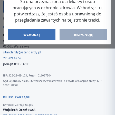
Strona przeznaczona dla lekarzy i osób
pracujących w ochronie zdrowia. Wchodząc tu,
potwierdzasz, że jesteś osobą uprawnioną do
ISSN: 2080-5438
przeglądania zawartych na tej stronie treści.
WYDAWCA
WCHODZĘ
REZYGNUJĘ
Media-Press Sp. z o.o.
ul. Gwiaździsta 7B/8
01-651 Warszawa
standardy@standardy.pl
22 509 47 52
pon-pt 8:00-16:00
NIP: 526-23-68-123, Regon: 016077504
Sąd Rejonowy dla M. St. Warszawy w Warszawie, XII Wydział Gospodarczy, KRS
0000128502
BIURO ZARZĄDU
Dyrektor Zarządzający
Wojciech Orzełowski