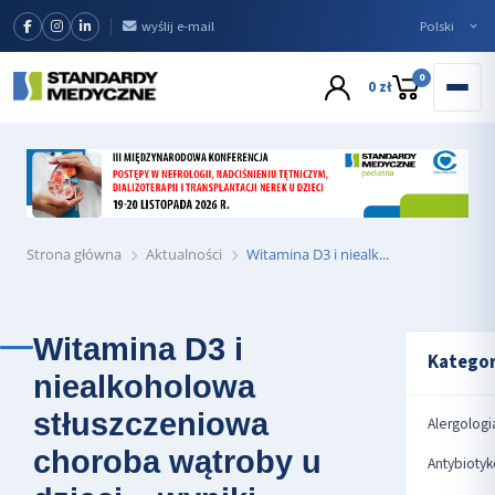
wyślij e-mail
0
0 zł
Strona główna
Aktualności
Witamina D3 i niealk...
Witamina D3 i
Kategor
niealkoholowa
stłuszczeniowa
Alergologi
choroba wątroby u
Antybiotyk