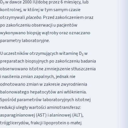
D
w dawce 2000 IU/dobę przez 6 miesięcy, lub
3
kontrolnej, w której w tym samym czasie
otrzymywali
placebo
. Przed zakończeniem oraz
po zakończeniu obserwacji u pacjentów
wykonywano biopsję wątroby oraz oznaczano
parametry laboratoryjne.
U uczestników otrzymujących witaminę D
w
3
preparatach biopsyjnych po zakończeniu badania
obserwowano istotne zmniejszenie stłuszczenia
i nasilenia zmian zapalnych, jednak nie
odnotowano zmian w zakresie zwyrodnienia
balonowatego hepatocytów ani włóknienia.
Spośród parametrów laboratoryjnych istotnej
redukcji uległy wartości aminotransferaz:
asparaginianowej (AST) i alaninowej (ALT),
trójglicerydów, frakcji lipoprotein o małej