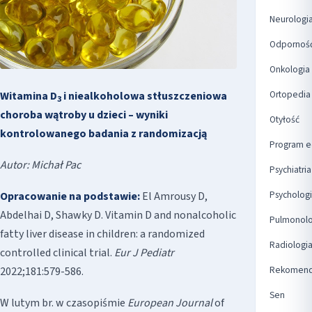
Neurologi
Odpornoś
Onkologia
Ortopedia
Witamina D
i niealkoholowa stłuszczeniowa
3
choroba wątroby u dzieci – wyniki
Otyłość
kontrolowanego badania z randomizacją
Program e
Autor: Michał Pac
Psychiatria
Psycholog
Opracowanie na podstawie:
El Amrousy D,
Abdelhai D, Shawky D. Vitamin D and nonalcoholic
Pulmonolo
fatty liver disease in children: a randomized
Radiologi
controlled clinical trial.
Eur J Pediatr
Rekomend
2022;181:579-586.
Sen
W lutym br. w czasopiśmie
European Journal
of