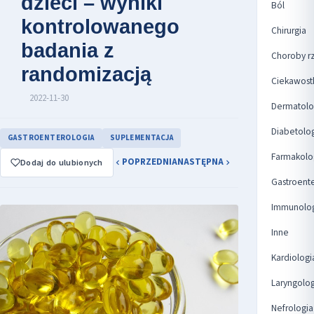
dzieci – wyniki
Ból
kontrolowanego
Chirurgia
badania z
Choroby r
randomizacją
Ciekawost
2022-11-30
Dermatolo
Diabetolo
GASTROENTEROLOGIA
SUPLEMENTACJA
Farmakolo
POPRZEDNIA
NASTĘPNA
Dodaj do ulubionych
Gastroent
Immunolo
Inne
Kardiologi
Laryngolog
Nefrologia