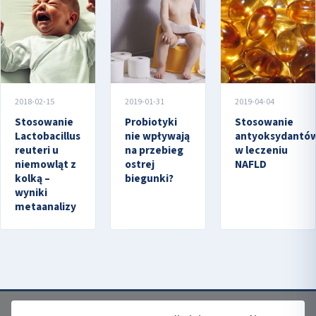
2018-02-15
2019-01-31
2019-04-04
Stosowanie
Probiotyki
Stosowanie
Lactobacillus
nie wpływają
antyoksydantó
reuteri u
na przebieg
w leczeniu
niemowląt z
ostrej
NAFLD
kolką –
biegunki?
wyniki
metaanalizy