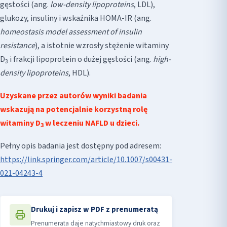
gęstości (ang.
low-density lipoproteins
, LDL),
glukozy, insuliny i wskaźnika HOMA-IR (ang.
homeostasis model assessment of insulin
resistance
), a istotnie wzrosły stężenie witaminy
D
i frakcji lipoprotein o dużej gęstości (ang.
high-
3
density lipoproteins
, HDL).
Uzyskane przez autorów wyniki badania
wskazują na potencjalnie korzystną rolę
witaminy D
w leczeniu NAFLD u dzieci.
3
Pełny opis badania jest dostępny pod adresem:
https://link.springer.com/article/10.1007/s00431-
021-04243-4
Drukuj i zapisz w PDF z prenumeratą
Prenumerata daje natychmiastowy druk oraz