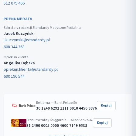
512 079 466
PRENUMERATA
Sekretarz redakcji Standardy Medyczne Pediatria
Jacek Kuczyński
j.kuczynski@standardy.pl
608 344 363
Opiekun klienta
Angelika Dębska
opiekun.klienta@standardy.pl
690 190 544
Reklama — Bank Pekao SA
Kopiuj
30 1240 6292 1111 0010 4456 9876
Prenumerata / Księgarnia — Alior Bank S.A.
Kopiuj
31 2490 0005 0000 4600 7149 9538