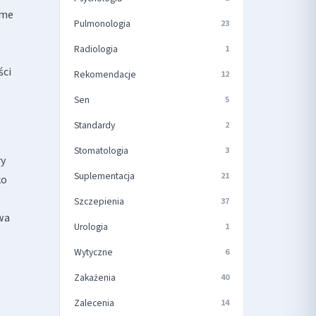
ome
Pulmonologia
23
Radiologia
1
ści
Rekomendacje
12
Sen
5
Standardy
2
Stomatologia
3
ry
Suplementacja
21
ko
Szczepienia
37
wa
Urologia
1
Wytyczne
6
Zakażenia
40
Zalecenia
14