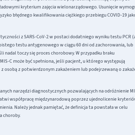
kładowymi kryterium zajęcia wielonarządowego. Usunięcie wymog
yzyko błędnego kwalifikowania ciężkiego przebiegu COVID-19 jak
czności z SARS-CoV-2 w postaci dodatniego wyniku testu PCR (
oistego testu antygenowego w ciągu 60 dni od zachorowania, lub
li nadal toczy się proces chorobowy. W przypadku braku
IS-C może być spełniona, jeśli pacjent, u którego występują
akt z osobą z potwierdzonym zakażeniem lub podejrzewaną o zakaż
anych narzędzi diagnostycznych pozwalających na odróżnienie M
łatwi współpracę międzynarodową poprzez ujednolicenie kryteri
ienia. Należy jednak pamiętać, że definicja ta powstała w celu
a choroby.