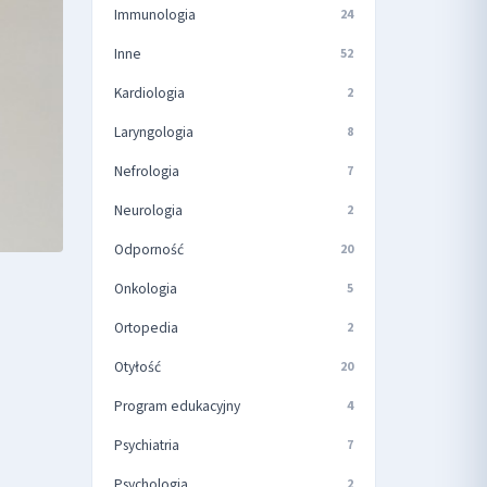
Immunologia
24
Inne
52
Kardiologia
2
Laryngologia
8
Nefrologia
7
Neurologia
2
Odporność
20
Onkologia
5
Ortopedia
2
Otyłość
20
Program edukacyjny
4
Psychiatria
7
Psychologia
2