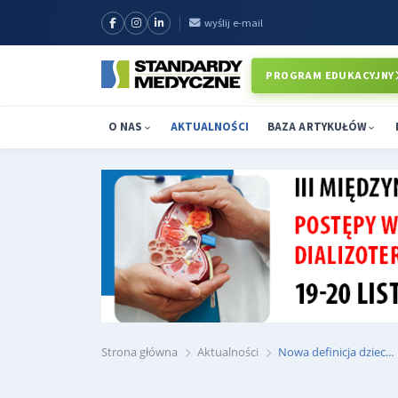
wyślij e-mail
PROGRAM EDUKACYJNY
O NAS
AKTUALNOŚCI
BAZA ARTYKUŁÓW
Strona główna
Aktualności
Nowa definicja dziec...