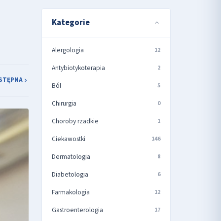
Kategorie
Alergologia
12
Antybiotykoterapia
2
STĘPNA
Ból
5
Chirurgia
0
Choroby rzadkie
1
Ciekawostki
146
Dermatologia
8
Diabetologia
6
Farmakologia
12
Gastroenterologia
17