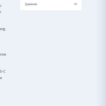
Żywienie
60
u
o
ang.
enie
IS-C
ów