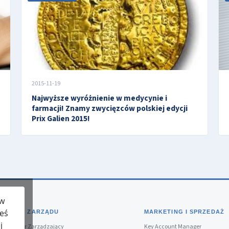
2015-11-19
Najwyższe wyróżnienie w medycynie i
farmacji! Znamy zwycięzców polskiej edycji
Prix Galien 2015!
 w
teś
BIURO ZARZĄDU
MARKETING I SPRZEDAŻ
j
Dyrektor Zarządzający
Key Account Manager