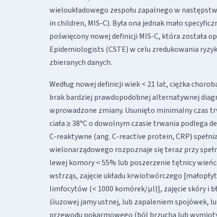
wieloukładowego zespołu zapalnego w następstw
in children, MIS-C). Była ona jednak mało specyficz
poświęcony nowej definicji MIS-C, która została o
Epidemiologists (CSTE) w celu zredukowania ryzyka
zbieranych danych.
Według nowej definicji wiek < 21 lat, ciężka chor
brak bardziej prawdopodobnej alternatywnej diagn
wprowadzone zmiany. Usunięto minimalny czas trw
ciała ≥ 38°C o dowolnym czasie trwania podlega def
C-reaktywne (ang. C-reactive protein, CRP) spełni
wielonarządowego rozpoznaje się teraz przy spełn
lewej komory < 55% lub poszerzenie tętnicy wieńc
wstrząs, zajęcie układu krwiotwórczego [małopły
limfocytów (< 1000 komórek/µl)], zajęcie skóry i 
śluzowej jamy ustnej, lub zapaleniem spojówek, l
przewodu pokarmowego (ból brzucha lub wymioty, 