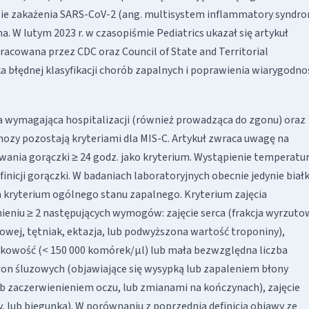
ie zakażenia SARS-CoV-2 (ang. multisystem inflammatory syndr
na. W lutym 2023 r. w czasopiśmie Pediatrics ukazał się artykuł
pracowana przez CDC oraz Council of State and Territorial
 błędnej klasyfikacji chorób zapalnych i poprawienia wiarygodno
oba wymagająca hospitalizacji (również prowadząca do zgonu) oraz
ozy pozostają kryteriami dla MIS-C. Artykuł zwraca uwagę na
ania gorączki ≥ 24 godz. jako kryterium. Wystąpienie temperatu
inicji gorączki. W badaniach laboratoryjnych obecnie jedynie biał
a kryterium ogólnego stanu zapalnego. Kryterium zajęcia
ieniu ≥ 2 następujących wymogów: zajęcie serca (frakcja wyrzuto
owej, tętniak, ektazja, lub podwyższona wartość troponiny),
tkowość (< 150 000 komórek/µl) lub mała bezwzględna liczba
błon śluzowych (objawiające się wysypką lub zapaleniem błony
ub zaczerwienieniem oczu, lub zmianami na kończynach), zajęcie
lub biegunka). W porównaniu z poprzednią definicją objawy ze