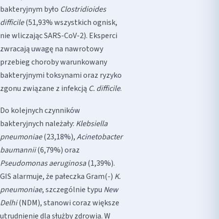
bakteryjnym było
Clostridioides
difficile
(51,93% wszystkich ognisk,
nie wliczając SARS-CoV-2). Eksperci
zwracają uwagę na nawrotowy
przebieg choroby warunkowany
bakteryjnymi toksynami oraz ryzyko
zgonu związane z infekcją
C. difficile
.
Do kolejnych czynników
bakteryjnych należały:
Klebsiella
pneumoniae
(23,18%),
Acinetobacter
baumannii
(6,79%) oraz
Pseudomonas aeruginosa
(1,39%).
GIS alarmuje, że pałeczka Gram(-)
K.
pneumoniae
, szczególnie typu
New
Delhi
(NDM), stanowi coraz większe
utrudnienie dla służby zdrowia. W