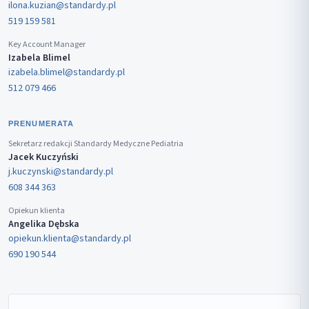
ilona.kuzian@standardy.pl
519 159 581
Key Account Manager
Izabela Blimel
izabela.blimel@standardy.pl
512 079 466
PRENUMERATA
Sekretarz redakcji Standardy Medyczne Pediatria
Jacek Kuczyński
j.kuczynski@standardy.pl
608 344 363
Opiekun klienta
Angelika Dębska
opiekun.klienta@standardy.pl
690 190 544