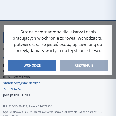
Strona przeznaczona dla lekarzy i osób
pracujących w ochronie zdrowia. Wchodząc tu,
potwierdzasz, że jesteś osobą uprawnioną do
ISSN: 2080-5438
przeglądania zawartych na tej stronie treści.
WYDAWCA
WCHODZĘ
REZYGNUJĘ
Media-Press Sp. z o.o.
ul. Gwiaździsta 7B/8
01-651 Warszawa
standardy@standardy.pl
22 509 47 52
pon-pt 8:00-16:00
NIP: 526-23-68-123, Regon: 016077504
Sąd Rejonowy dla M. St. Warszawy w Warszawie, XII Wydział Gospodarczy, KRS