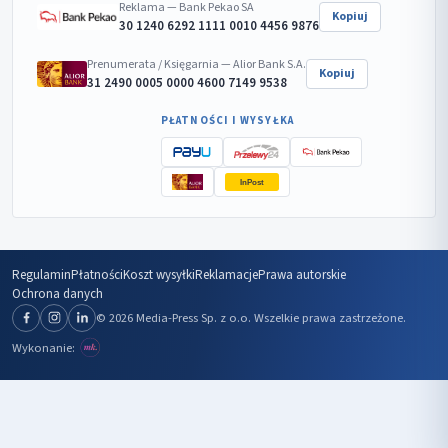
Reklama — Bank Pekao SA
Kopiuj
30 1240 6292 1111 0010 4456 9876
Prenumerata / Księgarnia — Alior Bank S.A.
Kopiuj
31 2490 0005 0000 4600 7149 9538
PŁATNOŚCI I WYSYŁKA
InPost
Regulamin
Płatności
Koszt wysyłki
Reklamacje
Prawa autorskie
Ochrona danych
© 2026 Media-Press Sp. z o.o. Wszelkie prawa zastrzeżone.
Wykonanie: