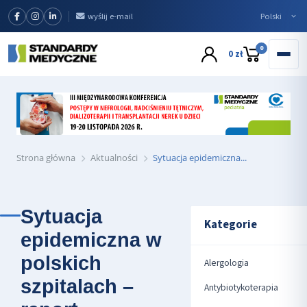
wyślij e-mail
0
0 zł
Strona główna
Aktualności
Sytuacja epidemiczna...
Sytuacja
Kategorie
epidemiczna w
polskich
Alergologia
szpitalach –
Antybiotykoterapia