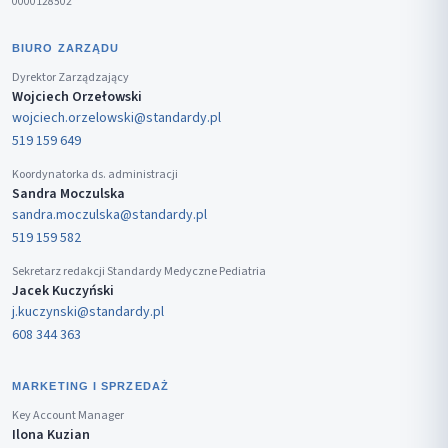
0000128502
BIURO ZARZĄDU
Dyrektor Zarządzający
Wojciech Orzełowski
wojciech.orzelowski@standardy.pl
519 159 649
Koordynatorka ds. administracji
Sandra Moczulska
sandra.moczulska@standardy.pl
519 159 582
Sekretarz redakcji Standardy Medyczne Pediatria
Jacek Kuczyński
j.kuczynski@standardy.pl
608 344 363
MARKETING I SPRZEDAŻ
Key Account Manager
Ilona Kuzian