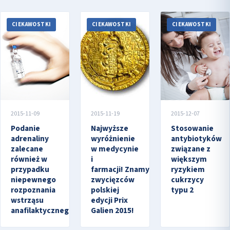
CIEKAWOSTKI
CIEKAWOSTKI
CIEKAWOSTKI
2015-11-09
2015-11-19
2015-12-07
Podanie
Najwyższe
Stosowanie
adrenaliny
wyróżnienie
antybiotyków
zalecane
w medycynie
związane z
również w
i
większym
przypadku
farmacji! Znamy
ryzykiem
niepewnego
zwycięzców
cukrzycy
rozpoznania
polskiej
typu 2
wstrząsu
edycji Prix
anafilaktycznego
Galien 2015!