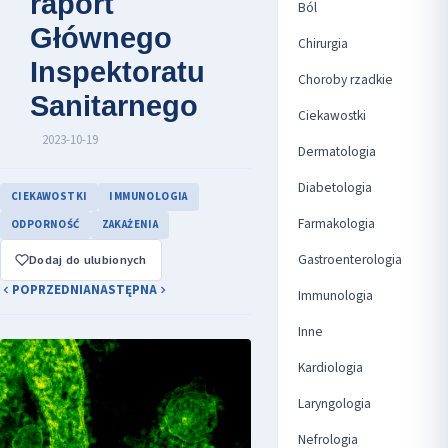
raport
Ból
Głównego
Chirurgia
Inspektoratu
Choroby rzadkie
Sanitarnego
Ciekawostki
2023-10-19
Dermatologia
Diabetologia
CIEKAWOSTKI
IMMUNOLOGIA
Farmakologia
ODPORNOŚĆ
ZAKAŻENIA
Gastroenterologia
Dodaj do ulubionych
POPRZEDNIA
NASTĘPNA
Immunologia
Inne
Kardiologia
Laryngologia
Nefrologia