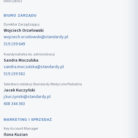
0000128502
BIURO ZARZĄDU
Dyrektor Zarządzający
Wojciech Orzełowski
wojciech.orzelowski@standardy.pl
519 159 649
Koordynatorka ds. administracji
Sandra Moczulska
sandra.moczulska@standardy.pl
519 159 582
Sekretarz redakcji Standardy Medyczne Pediatria
Jacek Kuczyński
j.kuczynski@standardy.pl
608 344 363
MARKETING I SPRZEDAŻ
Key Account Manager
Ilona Kuzian