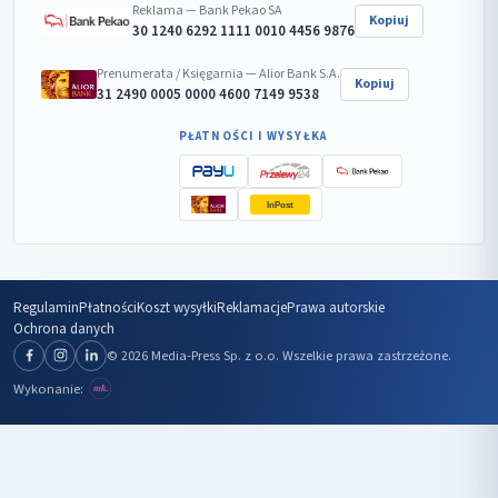
Reklama — Bank Pekao SA
Kopiuj
30 1240 6292 1111 0010 4456 9876
Prenumerata / Księgarnia — Alior Bank S.A.
Kopiuj
31 2490 0005 0000 4600 7149 9538
PŁATNOŚCI I WYSYŁKA
InPost
Regulamin
Płatności
Koszt wysyłki
Reklamacje
Prawa autorskie
Ochrona danych
© 2026 Media-Press Sp. z o.o. Wszelkie prawa zastrzeżone.
Wykonanie: