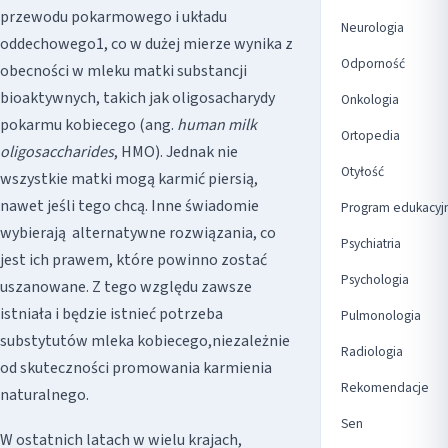
przewodu pokarmowego i układu
Neurologia
oddechowego1, co w dużej mierze wynika z
Odporność
obecności w mleku matki substancji
bioaktywnych, takich jak oligosacharydy
Onkologia
pokarmu kobiecego (ang.
human milk
Ortopedia
oligosaccharides
, HMO). Jednak nie
Otyłość
wszystkie matki mogą karmić piersią,
nawet jeśli tego chcą. Inne świadomie
Program edukacyj
wybierają alternatywne rozwiązania, co
Psychiatria
jest ich prawem, które powinno zostać
Psychologia
uszanowane. Z tego względu zawsze
istniała i będzie istnieć potrzeba
Pulmonologia
substytutów mleka kobiecego,niezależnie
Radiologia
od skuteczności promowania karmienia
Rekomendacje
naturalnego.
Sen
W ostatnich latach w wielu krajach,