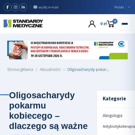
wyślij e-mail
0
0 zł
Strona główna
Aktualności
Oligosacharydy pokar...
Oligosacharydy
Kategorie
pokarmu
kobiecego –
Alergologia
dlaczego są ważne
Antybiotykoterapi