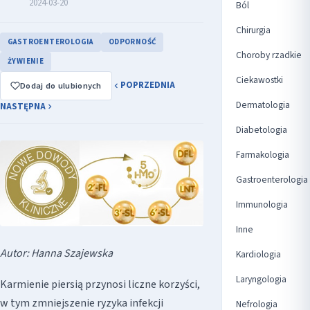
2024-03-20
Ból
Chirurgia
GASTROENTEROLOGIA
ODPORNOŚĆ
Choroby rzadkie
ŻYWIENIE
Ciekawostki
POPRZEDNIA
Dodaj do ulubionych
Dermatologia
NASTĘPNA
Diabetologia
Farmakologia
Gastroenterologia
Immunologia
Inne
Autor: Hanna Szajewska
Kardiologia
Laryngologia
Karmienie piersią przynosi liczne korzyści,
w tym zmniejszenie ryzyka infekcji
Nefrologia