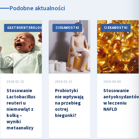
Podobne aktualności
GASTROENTEROLOGIA
CIEKAWOSTKI
CIEKAWOSTKI
2018-02-15
2019-01-31
2019-04-04
Stosowanie
Probiotyki
Stosowanie
Lactobacillus
nie wpływają
antyoksydantó
reuteri u
na przebieg
w leczeniu
niemowląt z
ostrej
NAFLD
kolką –
biegunki?
wyniki
metaanalizy