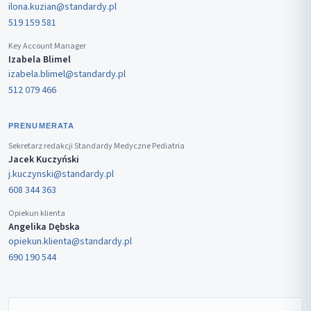
ilona.kuzian@standardy.pl
519 159 581
Key Account Manager
Izabela Blimel
izabela.blimel@standardy.pl
512 079 466
PRENUMERATA
Sekretarz redakcji Standardy Medyczne Pediatria
Jacek Kuczyński
j.kuczynski@standardy.pl
608 344 363
Opiekun klienta
Angelika Dębska
opiekun.klienta@standardy.pl
690 190 544