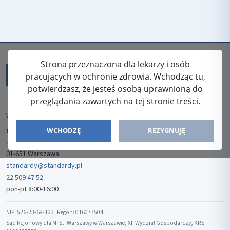
Strona przeznaczona dla lekarzy i osób
pracujących w ochronie zdrowia. Wchodząc tu,
potwierdzasz, że jesteś osobą uprawnioną do
ISSN: 2080-5438
przeglądania zawartych na tej stronie treści.
WYDAWCA
WCHODZĘ
REZYGNUJĘ
Media-Press Sp. z o.o.
ul. Gwiaździsta 7B/8
01-651 Warszawa
standardy@standardy.pl
22 509 47 52
pon-pt 8:00-16:00
NIP: 526-23-68-123, Regon: 016077504
Sąd Rejonowy dla M. St. Warszawy w Warszawie, XII Wydział Gospodarczy, KRS