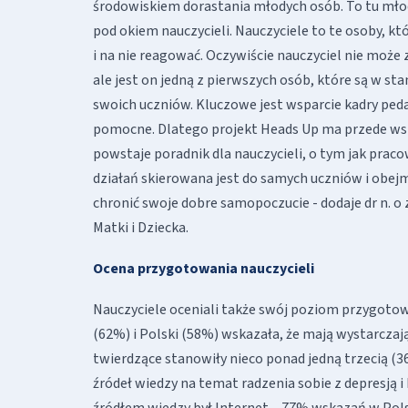
środowiskiem dorastania młodych osób. To tu młodz
pod okiem nauczycieli. Nauczyciele to te osoby, k
i na nie reagować. Oczywiście nauczyciel nie może 
ale jest on jedną z pierwszych osób, które są w 
swoich uczniów. Kluczowe jest wsparcie kadry peda
pomocne. Dlatego projekt Heads Up ma przede w
powstaje poradnik dla nauczycieli, o tym jak prac
działań skierowana jest do samych uczniów i obejm
chronić swoje dobre samopoczucie - dodaje dr n. o
Matki i Dziecka.
Ocena przygotowania nauczycieli
Nauczyciele oceniali także swój poziom przygotow
(62%) i Polski (58%) wskazała, że mają wystarczaj
twierdzące stanowiły nieco ponad jedną trzecią (
źródeł wiedzy na temat radzenia sobie z depresją
źródłem wiedzy był Internet – 77% wskazań w Pols