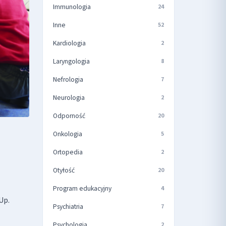
Immunologia
24
Inne
52
Kardiologia
2
Laryngologia
8
Nefrologia
7
Neurologia
2
Odporność
20
Onkologia
5
Ortopedia
2
Otyłość
20
Program edukacyjny
4
Up.
Psychiatria
7
Psychologia
2