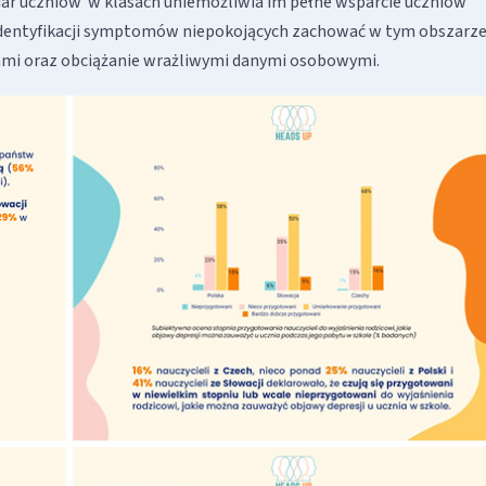
ar uczniów w klasach uniemożliwia im pełne wsparcie uczniów
identyfikacji symptomów niepokojących zachować w tym obszarze
cami oraz obciążanie wrażliwymi danymi osobowymi.