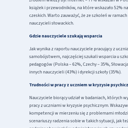
książek i przewodników, na które wskazało 52% nau
czeskich. Warto zauważyć, że ze szkoleń w ramach 
nauczycieli słowackich.
Gdzie nauczyciele szukają wsparcia
Jak wynika z raportu nauczyciele pracujący z uczn
samobójstwem, najczęściej szukali wsparcia u szk
pedagogów (Polska – 62%, Czechy – 35%, Słowacja –
innych nauczycieli (43%) i dyrekcji szkoły (35%).
Trudności w pracy z uczniem w kryzysie psychi
Nauczyciele biorący udział w badaniach, których 
pracy z uczniami w kryzysie psychicznym. Wskazywa
kompetencji w mierzeniu się z problemami młodzie
scenariuszy radzenia sobie w takich sytuacji, jak t