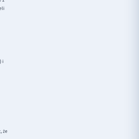
eli
 i
, że