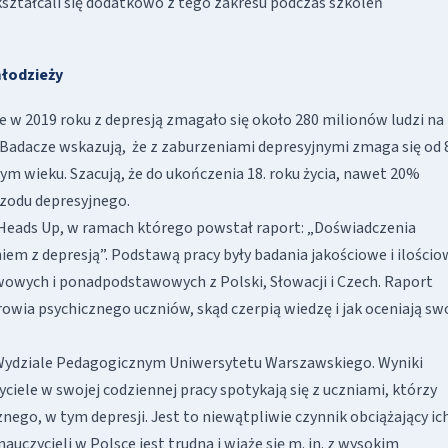
ształcali się dodatkowo z tego zakresu podczas szkoleń
młodzieży
e w 2019 roku z depresją zmagało się około 280 milionów ludzi na
y. Badacze wskazują, że z zaburzeniami depresyjnymi zmaga się od
 wieku. Szacują, że do ukończenia 18. roku życia, nawet 20%
zodu depresyjnego.
 Heads Up, w ramach którego powstał raport: „Doświadczenia
zniem z depresją”. Podstawą pracy były badania jakościowe i ilościo
awowych i ponadpodstawowych z Polski, Słowacji i Czech. Raport
rowia psychicznego uczniów, skąd czerpią wiedzę i jak oceniają sw
 Wydziale Pedagogicznym Uniwersytetu Warszawskiego. Wyniki
ciele w swojej codziennej pracy spotykają się z uczniami, którzy
nego, w tym depresji. Jest to niewątpliwie czynnik obciążający ic
auczycieli w Polsce jest trudna i wiąże się m. in. z wysokim