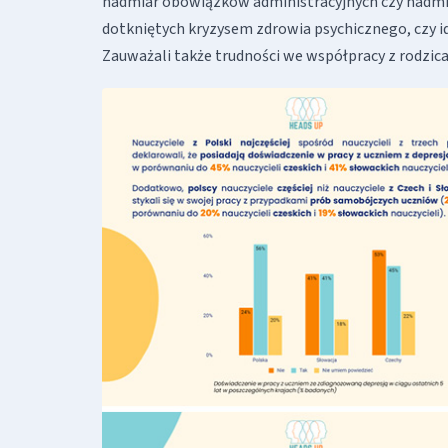
nadmiar obowiązków administracyjnych czy nadmi
dotkniętych kryzysem zdrowia psychicznego, czy 
Zauważali także trudności we współpracy z rodzi