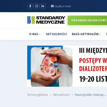
wyślij e-mail
PROGRAM EDUKACYJNY
O NAS
AKTUALNOŚCI
BAZA ARTYKUŁÓW
Strona główna
Aktualności
Nauczyciele, mierząc...