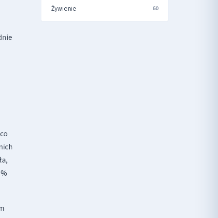
Żywienie
60
dnie
 co
nich
ła,
19%
ym