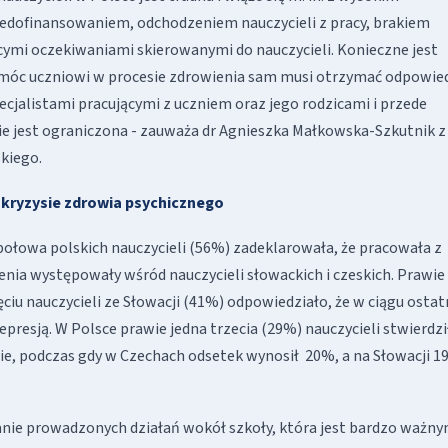
edofinansowaniem, odchodzeniem nauczycieli z pracy, brakiem
ymi oczekiwaniami skierowanymi do nauczycieli. Konieczne jest
pomóc uczniowi w procesie zdrowienia sam musi otrzymać odpowie
ecjalistami pracującymi z uczniem oraz jego rodzicami i przede
ie jest ograniczona - zauważa dr Agnieszka Małkowska-Szkutnik z
kiego.
 kryzysie zdrowia psychicznego
 połowa polskich nauczycieli (56%) zadeklarowała, że pracowała z
zenia występowały wśród nauczycieli słowackich i czeskich. Prawie
ęciu nauczycieli ze Słowacji (41%) odpowiedziało, że w ciągu ostat
presją. W Polsce prawie jedna trzecia (29%) nauczycieli stwierdzi
ie, podczas gdy w Czechach odsetek wynosił 20%, a na Słowacji 
nie prowadzonych działań wokół szkoły, która jest bardzo ważn