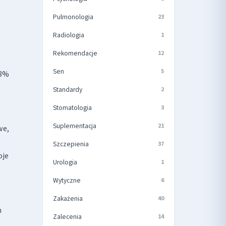
Pulmonologia
23
Radiologia
1
Rekomendacje
12
Sen
5
 8%
Standardy
2
Stomatologia
3
Suplementacja
21
we,
Szczepienia
37
oje
Urologia
1
Wytyczne
6
Zakażenia
40
h
Zalecenia
14