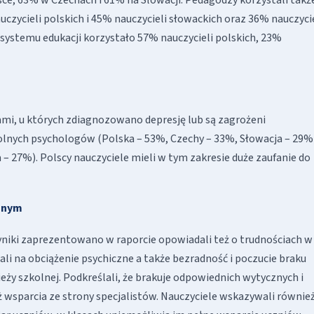
czycieli polskich i 45% nauczycieli słowackich oraz 36% nauczyci
systemu edukacji korzystało 57% nauczycieli polskich, 23%
iami, u których zdiagnozowano depresję lub są zagrożeni
olnych psychologów (Polska – 53%, Czechy – 33%, Słowacja – 29%)
 27%). Polscy nauczyciele mieli w tym zakresie duże zaufanie do
cznym
wyniki zaprezentowano w raporcie opowiadali też o trudnościach w
li na obciążenie psychiczne a także bezradność i poczucie braku
ży szkolnej. Podkreślali, że brakuje odpowiednich wytycznych i
eż wsparcia ze strony specjalistów. Nauczyciele wskazywali również