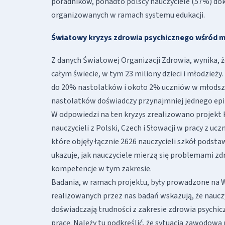
poradników, ponadto polscy nauczyciele (57%) dok
organizowanych w ramach systemu edukacji.
Światowy kryzys zdrowia psychicznego wśród 
Z danych Światowej Organizacji Zdrowia, wynika, ż
całym świecie, w tym 23 miliony dzieci i młodzież
do 20% nastolatków i około 2% uczniów w młodszym
nastolatków doświadczy przynajmniej jednego epi
W odpowiedzi na ten kryzys zrealizowano projekt
nauczycieli z Polski, Czech i Słowacji w pracy z uc
które objęły łącznie 2626 nauczycieli szkół podst
ukazuje, jak nauczyciele mierzą się problemami zd
kompetencje w tym zakresie.
Badania, w ramach projektu, były prowadzone na
realizowanych przez nas badań wskazują, że nauczy
doświadczają trudności z zakresie zdrowia psychicz
pracę. Należy tu podkreślić, że sytuacja zawodowa n