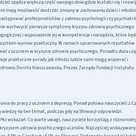
ież spędza większą część swojego dnia gdzie kształci się i rozwi
tóre mają możliwość dostrzec zmiany w zachowaniu dzieci i młodzi
zastępować profesjonalistów z zakresu psychologii czy psychiatrii
stanie wychwycić pierwsze symptomy kryzysu zdrowia psychicznego
gogicznej i wyposażenie jej w kompetencje i narzędzia, które będ
szystkim wymiar praktyczny. W ramach opracowanych rezultatów
ować z uczniem w kryzysie zdrowia psychicznego. Ponadto duża czę
uje praktyczne porady jak młodzi ludzie sami mogą wspierać i
 zdrowiu Dorota Kleszczewska, Prezes Zarządu Fundacji Instytutu
ania do pracy z uczniem z depresją. Ponad połowa nauczycieli z C
ą wiedzę na ten temat, podczas gdy na Słowacji odpowiedzi
36%) wskazań. Co warte uwagi, nauczyciele korzystają z różnorodn
 i kryzysem zdrowia psychicznego uczniów. Najczęściej wskazywan
ce, 63% w Czechach i 61% na Słowacji. Pedagodzy korzystali takż