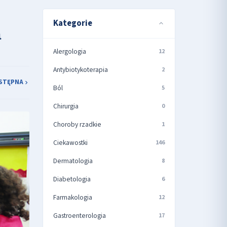
Kategorie
a
Alergologia
12
Antybiotykoterapia
2
STĘPNA
Ból
5
Chirurgia
0
Choroby rzadkie
1
Ciekawostki
146
Dermatologia
8
Diabetologia
6
Farmakologia
12
Gastroenterologia
17