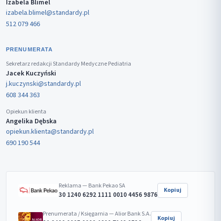
Izabela Blimel
izabela.blimel@standardy.pl
512 079 466
PRENUMERATA
Sekretarz redakcji Standardy Medyczne Pediatria
Jacek Kuczyński
j.kuczynski@standardy.pl
608 344 363
Opiekun klienta
Angelika Dębska
opiekun.klienta@standardy.pl
690 190 544
Reklama — Bank Pekao SA
Kopiuj
30 1240 6292 1111 0010 4456 9876
Prenumerata / Księgarnia — Alior Bank S.A.
Kopiuj