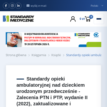
wyślij e-mail
0
0 zł
Strona główna
Księgarnia
Książki
Standardy opieki ambulatory
Standardy opieki
ambulatoryjnej nad dzieckiem
urodzonym przedwcześnie -
Zalecenia PTN i PTP, wydanie II
(2022), zaktualizowane i