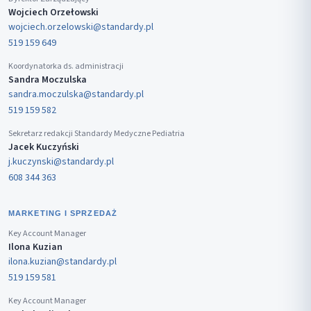
Wojciech Orzełowski
wojciech.orzelowski@standardy.pl
519 159 649
Koordynatorka ds. administracji
Sandra Moczulska
sandra.moczulska@standardy.pl
519 159 582
Sekretarz redakcji Standardy Medyczne Pediatria
Jacek Kuczyński
j.kuczynski@standardy.pl
608 344 363
MARKETING I SPRZEDAŻ
Key Account Manager
Ilona Kuzian
ilona.kuzian@standardy.pl
519 159 581
Key Account Manager