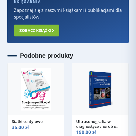
KSIĘGARNIA
Zapoznaj się z naszymi książkami i publikacjami dla
specjalistów.
ZOBACZ KSIĄŻKI
Podobne produkty
Siatki centylowe
Ultrasonografia w
diagnostyce chorób u
35.00 zł
noworodka
190.00 zł