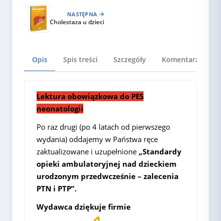
NASTĘPNA
Cholestaza u dzieci
Opis
Spis treści
Szczegóły
Komentarze
Lektura obowiązkowa do
PES
neonatologii
Po raz drugi (po 4 latach od pierwszego
wydania) oddajemy w Państwa ręce
zaktualizowane i uzupełnione
„Standardy
opieki ambulatoryjnej nad dzieckiem
urodzonym przedwcześnie – zalecenia
PTN i PTP”.
Wydawca dziękuje firmie