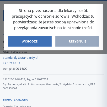
Strona przeznaczona dla lekarzy i osób
pracujących w ochronie zdrowia. Wchodząc tu,
potwierdzasz, że jesteś osobą uprawnioną do
ISSN: 2080-5438
przeglądania zawartych na tej stronie treści.
WYDAWCA
WCHODZĘ
REZYGNUJĘ
Media-Press Sp. z o.o.
ul. Gwiaździsta 7B/8
01-651 Warszawa
standardy@standardy.pl
22 509 47 52
pon-pt 8:00-16:00
NIP: 526-23-68-123, Regon: 016077504
Sąd Rejonowy dla M. St. Warszawy w Warszawie, XII Wydział Gospodarczy, KRS
0000128502
BIURO ZARZĄDU
Dyrektor Zarządzający