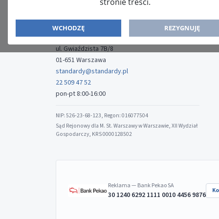
stronie treści.
ISSN: 2080-5438
WYDAWCA
WCHODZĘ
REZYGNUJĘ
Media-Press Sp. z o.o.
ul. Gwiaździsta 7B/8
01-651 Warszawa
standardy@standardy.pl
22 509 47 52
pon-pt 8:00-16:00
NIP: 526-23-68-123, Regon: 016077504
Sąd Rejonowy dla M. St. Warszawy w Warszawie, XII Wydział
Gospodarczy, KRS 0000128502
Reklama — Bank Pekao SA
Ko
30 1240 6292 1111 0010 4456 9876