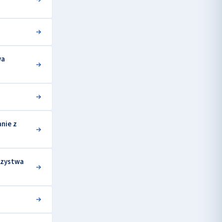
wa
nie z
rzystwa