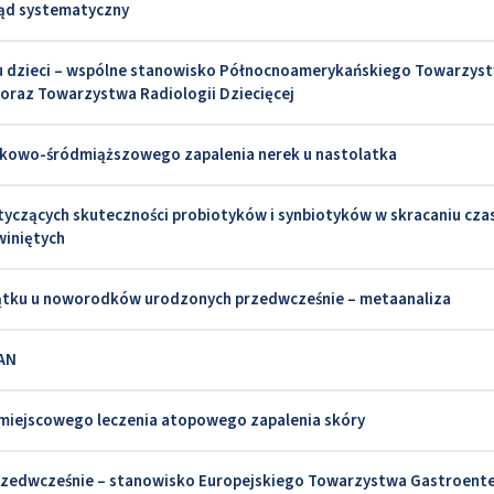
ląd systematyczny
 u dzieci – wspólne stanowisko Północnoamerykańskiego Towarzys
i oraz Towarzystwa Radiologii Dziecięcej
wkowo-śródmiąższowego zapalenia nerek u nastolatka
yczących skuteczności probiotyków i synbiotyków w skracaniu cza
zwiniętych
zątku u noworodków urodzonych przedwcześnie – metaanaliza
HAN
miejscowego leczenia atopowego zapalenia skóry
zedwcześnie – stanowisko Europejskiego Towarzystwa Gastroenter