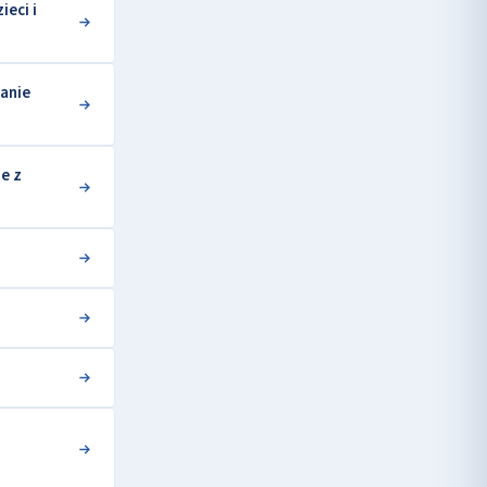
eci i
anie
e z