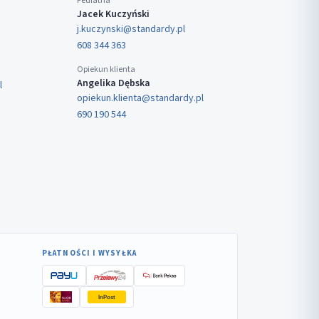
Pediatria
Jacek Kuczyński
j.kuczynski@standardy.pl
608 344 363
Opiekun klienta
Angelika Dębska
l
opiekun.klienta@standardy.pl
690 190 544
PŁATNOŚCI I WYSYŁKA
InPost