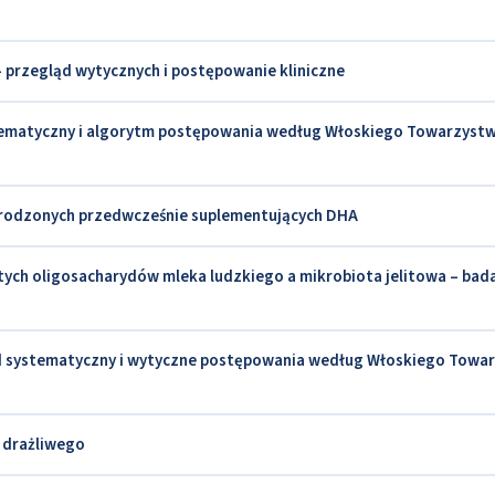
– przegląd wytycznych i postępowanie kliniczne
ystematyczny i algorytm postępowania według Włoskiego Towarzyst
 urodzonych przedwcześnie suplementujących DHA
tych oligosacharydów mleka ludzkiego a mikrobiota jelitowa – bada
gląd systematyczny i wytyczne postępowania według Włoskiego Towa
 drażliwego