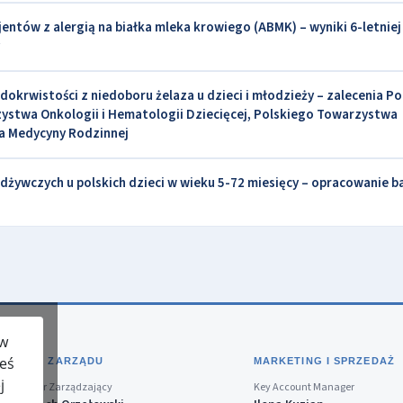
ntów z alergią na białka mleka krowiego (ABMK) – wyniki 6-letniej
dokrwistości z niedoboru żelaza u dzieci i młodzieży – zalecenia P
stwa Onkologii i Hematologii Dziecięcej, Polskiego Towarzystwa
a Medycyny Rodzinnej
dżywczych u polskich dzieci w wieku 5-72 miesięcy – opracowanie b
 w
teś
BIURO ZARZĄDU
MARKETING I SPRZEDAŻ
j
Dyrektor Zarządzający
Key Account Manager