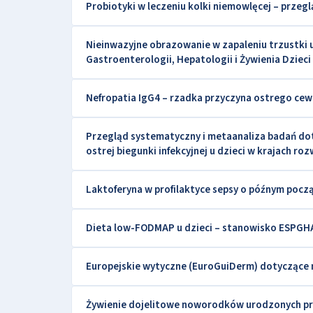
Probiotyki w leczeniu kolki niemowlęcej – przeg
Nieinwazyjne obrazowanie w zapaleniu trzustki
Gastroenterologii, Hepatologii i Żywienia Dziec
Nefropatia IgG4 – rzadka przyczyna ostrego ce
Przegląd systematyczny i metaanaliza badań dot
ostrej biegunki infekcyjnej u dzieci w krajach ro
Laktoferyna w profilaktyce sepsy o późnym poc
Dieta low-FODMAP u dzieci – stanowisko ESPG
Europejskie wytyczne (EuroGuiDerm) dotyczące 
Żywienie dojelitowe noworodków urodzonych pr