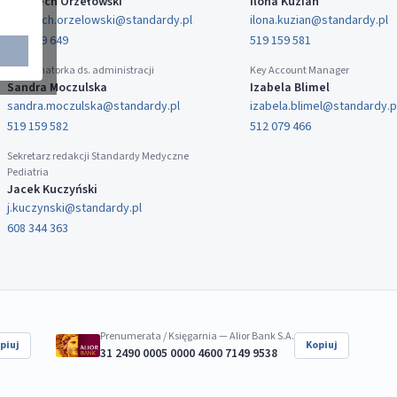
Wojciech Orzełowski
Ilona Kuzian
wojciech.orzelowski@standardy.pl
ilona.kuzian@standardy.pl
519 159 649
519 159 581
Koordynatorka ds. administracji
Key Account Manager
Sandra Moczulska
Izabela Blimel
sandra.moczulska@standardy.pl
izabela.blimel@standardy.p
519 159 582
512 079 466
Sekretarz redakcji Standardy Medyczne
Pediatria
Jacek Kuczyński
j.kuczynski@standardy.pl
608 344 363
Prenumerata / Księgarnia — Alior Bank S.A.
piuj
Kopiuj
31 2490 0005 0000 4600 7149 9538