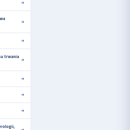
twa
su trwania
ologii,