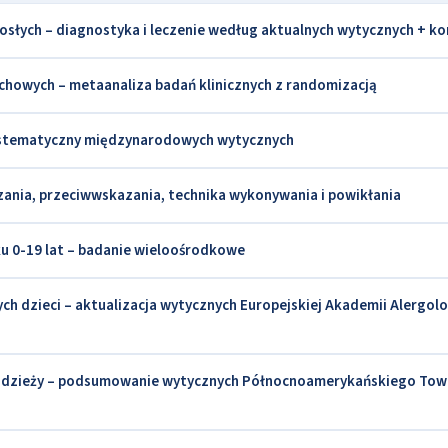
rosłych – diagnostyka i leczenie według aktualnych wytycznych + k
echowych – metaanaliza badań klinicznych z randomizacją
systematyczny międzynarodowych wytycznych
kazania, przeciwwskazania, technika wykonywania i powikłania
ku 0-19 lat – badanie wieloośrodkowe
ych dzieci – aktualizacja wytycznych Europejskiej Akademii Alergolog
 młodzieży – podsumowanie wytycznych Północnoamerykańskiego To