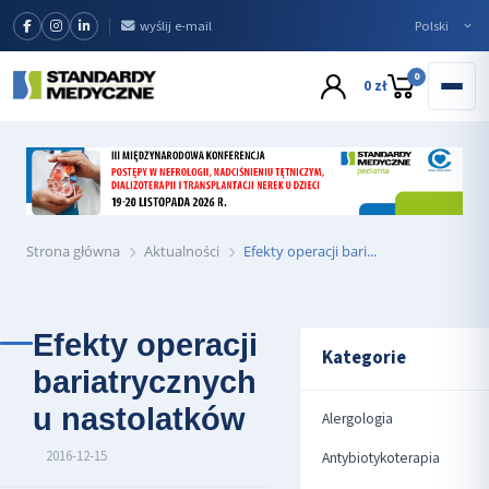
wyślij e-mail
0
0 zł
Strona główna
Aktualności
Efekty operacji bari...
Efekty operacji
Kategorie
bariatrycznych
u nastolatków
Alergologia
2016-12-15
Antybiotykoterapia