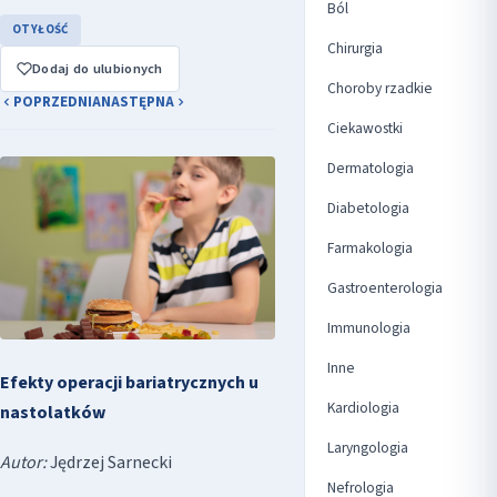
Ból
OTYŁOŚĆ
Chirurgia
Dodaj do ulubionych
Choroby rzadkie
POPRZEDNIA
NASTĘPNA
Ciekawostki
Dermatologia
Diabetologia
Farmakologia
Gastroenterologia
Immunologia
Inne
Efekty operacji bariatrycznych u
Kardiologia
nastolatków
Laryngologia
Autor:
Jędrzej Sarnecki
Nefrologia