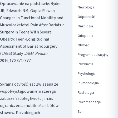
Opracowanie na podstawie: Ryder
Neurologia
JR, Edwards NM, Gupta R i wsp.
Odporność
Changes in Functional Mobility and
Musculoskeletal Pain After Bariatric
Onkologia
Surgery in Teens With Severe
Ortopedia
Obesity: Teen-Longitudinal
Otyłość
Assessment of Bariatric Surgery
(LABS) Study.
JAMA Pediatr
Program edukacyjny
2016;170:871-877.
Psychiatria
Psychologia
Pulmonologia
Skrajna otyłość jest związana ze
współwystępowaniem szeregu
Radiologia
zaburzeń i dolegliwości, m.in.
Rekomendacje
ograniczenia mobilności i bólów
Sen
stawów. Po zabiegach