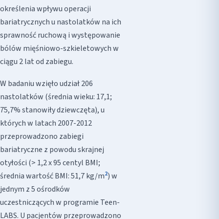
określenia wpływu operacji
bariatrycznych u nastolatków na ich
sprawność ruchową i występowanie
bólów mięśniowo-szkieletowych w
ciągu 2 lat od zabiegu.
W badaniu wzięło udział 206
nastolatków (średnia wieku: 17,1;
75,7% stanowiły dziewczęta), u
których w latach 2007-2012
przeprowadzono zabiegi
bariatryczne z powodu skrajnej
otyłości (> 1,2 x 95 centyl BMI;
2
średnia wartość BMI: 51,7 kg/m
) w
jednym z 5 ośrodków
uczestniczących w programie Teen-
LABS. U pacjentów przeprowadzono