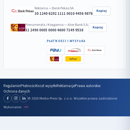
Reklama — Bank Pekao SA
Kopiuj
30 1240 6292 1111 0010 4456 9876
Prenumerata / Księgarnia — Alior Bank S.A.
Kopiuj
31 2490 0005 0000 4600 7149 9538
PŁATNOŚCI I WYSYŁKA
InPost
Regulamin
Płatności
Koszt wysyłki
Reklamacje
Prawa autorskie
Ochrona danych
© 2026 Media-Press Sp. z o.o. Wszelkie prawa zastrzeżone.
Wykonanie: