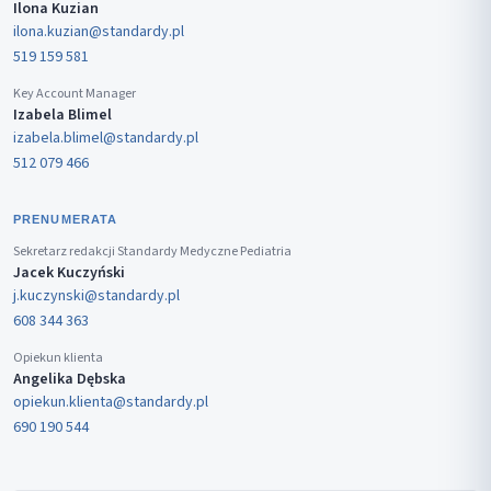
Ilona Kuzian
ilona.kuzian@standardy.pl
519 159 581
Key Account Manager
Izabela Blimel
izabela.blimel@standardy.pl
512 079 466
PRENUMERATA
Sekretarz redakcji Standardy Medyczne Pediatria
Jacek Kuczyński
j.kuczynski@standardy.pl
608 344 363
Opiekun klienta
Angelika Dębska
opiekun.klienta@standardy.pl
690 190 544