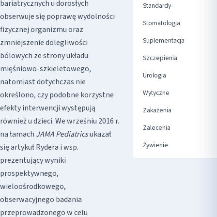
bariatrycznych u dorosłych
Standardy
obserwuje się poprawę wydolności
Stomatologia
fizycznej organizmu oraz
Suplementacja
zmniejszenie dolegliwości
bólowych ze strony układu
Szczepienia
mięśniowo-szkieletowego,
Urologia
natomiast dotychczas nie
Wytyczne
określono, czy podobne korzystne
efekty interwencji występują
Zakażenia
również u dzieci. We wrześniu 2016 r.
Zalecenia
na łamach
JAMA Pediatrics
ukazał
Żywienie
się artykuł Rydera i wsp.
prezentujący wyniki
prospektywnego,
wieloośrodkowego,
obserwacyjnego badania
przeprowadzonego w celu