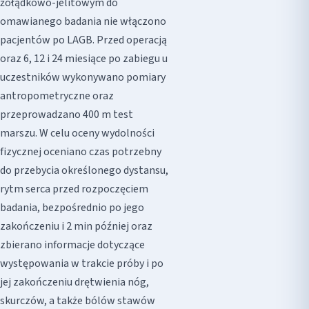
żołądkowo-jelitowym do
omawianego badania nie włączono
pacjentów po LAGB. Przed operacją
oraz 6, 12 i 24 miesiące po zabiegu u
uczestników wykonywano pomiary
antropometryczne oraz
przeprowadzano 400 m test
marszu. W celu oceny wydolności
fizycznej oceniano czas potrzebny
do przebycia określonego dystansu,
rytm serca przed rozpoczęciem
badania, bezpośrednio po jego
zakończeniu i 2 min później oraz
zbierano informacje dotyczące
występowania w trakcie próby i po
jej zakończeniu drętwienia nóg,
skurczów, a także bólów stawów