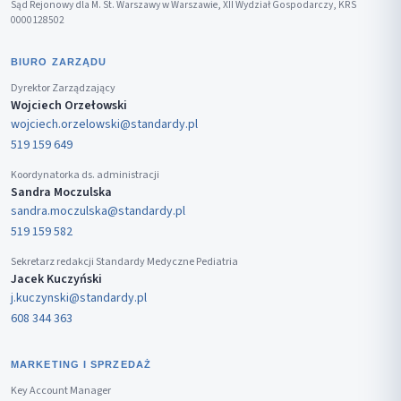
Sąd Rejonowy dla M. St. Warszawy w Warszawie, XII Wydział Gospodarczy, KRS
0000128502
BIURO ZARZĄDU
Dyrektor Zarządzający
Wojciech Orzełowski
wojciech.orzelowski@standardy.pl
519 159 649
Koordynatorka ds. administracji
Sandra Moczulska
sandra.moczulska@standardy.pl
519 159 582
Sekretarz redakcji Standardy Medyczne Pediatria
Jacek Kuczyński
j.kuczynski@standardy.pl
608 344 363
MARKETING I SPRZEDAŻ
Key Account Manager