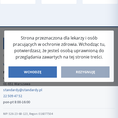
Strona przeznaczona dla lekarzy i osób
pracujących w ochronie zdrowia. Wchodząc tu,
potwierdzasz, że jesteś osobą uprawnioną do
ISSN: 2080-5438
przeglądania zawartych na tej stronie treści.
WYDAWCA
WCHODZĘ
REZYGNUJĘ
Media-Press Sp. z o.o.
ul. Gwiaździsta 7B/8
01-651 Warszawa
standardy@standardy.pl
22 509 47 52
pon-pt 8:00-16:00
NIP: 526-23-68-123, Regon: 016077504