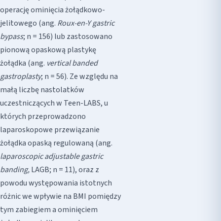
operację ominięcia żołądkowo-
jelitowego (ang.
Roux-en-Y gastric
bypass
; n = 156) lub zastosowano
pionową opaskową plastykę
żołądka (ang.
vertical banded
gastroplasty
; n = 56). Ze względu na
małą liczbę nastolatków
uczestniczących w Teen-LABS, u
których przeprowadzono
laparoskopowe przewiązanie
żołądka opaską regulowaną (ang.
laparoscopic adjustable gastric
banding,
LAGB; n = 11), oraz z
powodu występowania istotnych
różnic we wpływie na BMI pomiędzy
tym zabiegiem a ominięciem