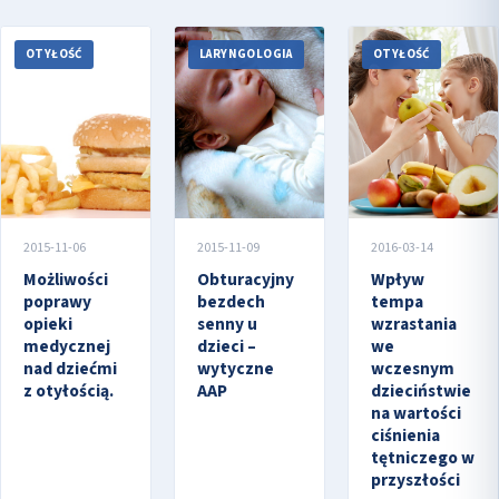
OTYŁOŚĆ
LARYNGOLOGIA
OTYŁOŚĆ
2015-11-06
2015-11-09
2016-03-14
Możliwości
Obturacyjny
Wpływ
poprawy
bezdech
tempa
opieki
senny u
wzrastania
medycznej
dzieci –
we
nad dziećmi
wytyczne
wczesnym
z otyłością.
AAP
dzieciństwie
na wartości
ciśnienia
tętniczego w
przyszłości