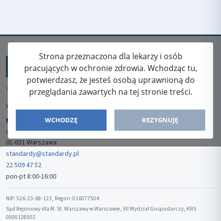
Strona przeznaczona dla lekarzy i osób
pracujących w ochronie zdrowia. Wchodząc tu,
potwierdzasz, że jesteś osobą uprawnioną do
ISSN: 2080-5438
przeglądania zawartych na tej stronie treści.
WYDAWCA
WCHODZĘ
REZYGNUJĘ
Media-Press Sp. z o.o.
ul. Gwiaździsta 7B/8
01-651 Warszawa
standardy@standardy.pl
22 509 47 52
pon-pt 8:00-16:00
NIP: 526-23-68-123, Regon: 016077504
Sąd Rejonowy dla M. St. Warszawy w Warszawie, XII Wydział Gospodarczy, KRS
0000128502