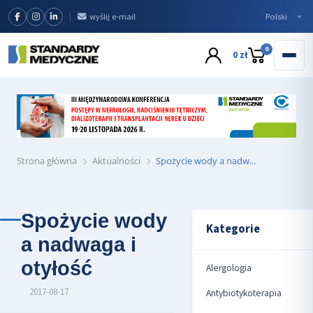
wyślij e-mail
0
0 zł
Strona główna
Aktualności
Spożycie wody a nadw...
Spożycie wody
Kategorie
a nadwaga i
otyłość
Alergologia
2017-08-17
Antybiotykoterapia