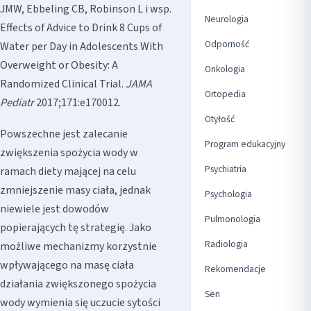
JMW, Ebbeling CB, Robinson L i wsp.
Neurologia
Effects of Advice to Drink 8 Cups of
Odporność
Water per Day in Adolescents With
Overweight or Obesity: A
Onkologia
Randomized Clinical Trial.
JAMA
Ortopedia
Pediatr
2017;171:e170012.
Otyłość
Powszechne jest zalecanie
Program edukacyjny
zwiększenia spożycia wody w
Psychiatria
ramach diety mającej na celu
zmniejszenie masy ciała, jednak
Psychologia
niewiele jest dowodów
Pulmonologia
popierających tę strategię. Jako
Radiologia
możliwe mechanizmy korzystnie
wpływającego na masę ciała
Rekomendacje
działania zwiększonego spożycia
Sen
wody wymienia się uczucie sytości