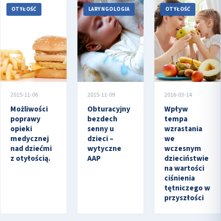
OTYŁOŚĆ
LARYNGOLOGIA
OTYŁOŚĆ
2015-11-06
2015-11-09
2016-03-14
Możliwości
Obturacyjny
Wpływ
poprawy
bezdech
tempa
opieki
senny u
wzrastania
medycznej
dzieci –
we
nad dziećmi
wytyczne
wczesnym
z otyłością.
AAP
dzieciństwie
na wartości
ciśnienia
tętniczego w
przyszłości