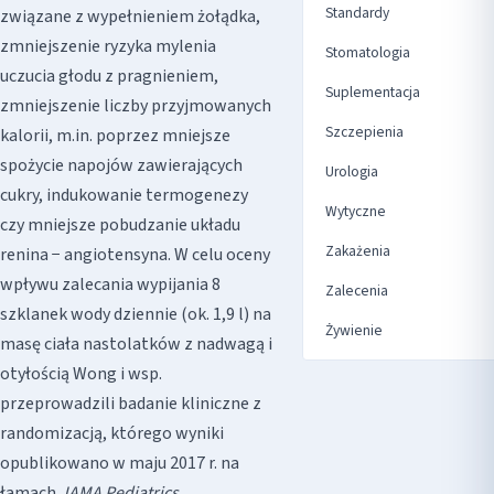
Standardy
związane z wypełnieniem żołądka,
zmniejszenie ryzyka mylenia
Stomatologia
uczucia głodu z pragnieniem,
Suplementacja
zmniejszenie liczby przyjmowanych
Szczepienia
kalorii, m.in. poprzez mniejsze
spożycie napojów zawierających
Urologia
cukry, indukowanie termogenezy
Wytyczne
czy mniejsze pobudzanie układu
Zakażenia
renina − angiotensyna. W celu oceny
wpływu zalecania wypijania 8
Zalecenia
szklanek wody dziennie (ok. 1,9 l) na
Żywienie
masę ciała nastolatków z nadwagą i
otyłością Wong i wsp.
przeprowadzili badanie kliniczne z
randomizacją, którego wyniki
opublikowano w maju 2017 r. na
łamach
JAMA Pediatrics
.