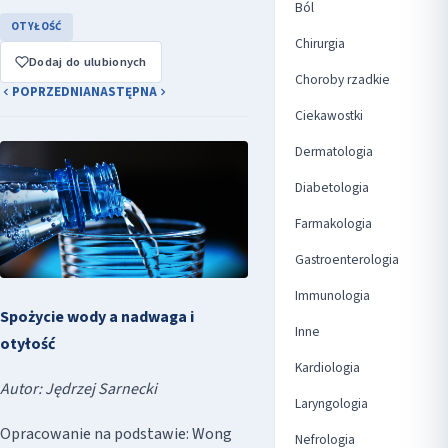
Ból
OTYŁOŚĆ
Chirurgia
Dodaj do ulubionych
Choroby rzadkie
POPRZEDNIA
NASTĘPNA
Ciekawostki
Dermatologia
Diabetologia
Farmakologia
Gastroenterologia
Immunologia
Spożycie wody a nadwaga i
Inne
otyłość
Kardiologia
Autor: Jędrzej Sarnecki
Laryngologia
Opracowanie na podstawie: Wong
Nefrologia