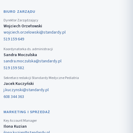
BIURO ZARZĄDU
Dyrektor Zarządzający
Wojciech Orzełowski
wojciech.orzelowski@standardy.pl
519 159 649
Koordynatorka ds. administracji
Sandra Moczulska
sandra.moczulska@standardy.pl
519 159 582
Sekretarz redakcji Standardy Medyczne Pediatria
Jacek Kuczyński
j.kuczynski@standardy.pl
608 344 363
MARKETING I SPRZEDAŻ
Key Account Manager
Ilona Kuzian
ilona.kuzian@standardy.pl