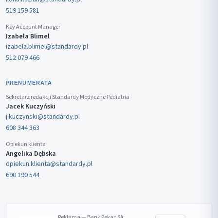
519 159 581
Key Account Manager
Izabela Blimel
izabela.blimel@standardy.pl
512 079 466
PRENUMERATA
Sekretarz redakcji Standardy Medyczne Pediatria
Jacek Kuczyński
j.kuczynski@standardy.pl
608 344 363
Opiekun klienta
Angelika Dębska
opiekun.klienta@standardy.pl
690 190 544
Reklama — Bank Pekao SA