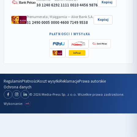
Kopiuj
30 1240 6292 1111 0010 4456 9876
Prenumerata / Księgarnia — Alior Bank S.A.
Kopiuj
31 2490 0005 0000 4600 7149 9538
PŁATNOŚCI I WYSYŁKA
InPost
Regulamin
Płatności
Koszt wysyłki
Reklamacje
Prawa autorskie
Ochrona danych
© 2026 Media-Press Sp. z o.o. Wszelkie prawa zastrzeżone.
Wykonanie: