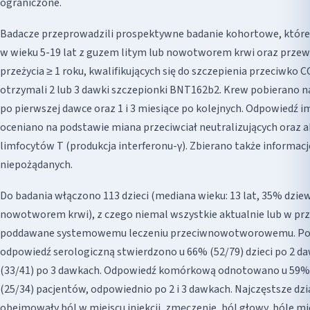
ograniczone.
Badacze przeprowadzili prospektywne badanie kohortowe, które
w wieku 5-19 lat z guzem litym lub nowotworem krwi oraz prz
przeżycia ≥ 1 roku, kwalifikujących się do szczepienia przeciwko 
otrzymali 2 lub 3 dawki szczepionki BNT162b2. Krew pobierano n
po pierwszej dawce oraz 1 i 3 miesiące po kolejnych. Odpowiedź
oceniano na podstawie miana przeciwciał neutralizujących oraz 
limfocytów T (produkcja interferonu-γ). Zbierano także informacj
niepożądanych.
Do badania włączono 113 dzieci (mediana wieku: 13 lat, 35% dzie
nowotworem krwi), z czego niemal wszystkie aktualnie lub w prz
poddawane systemowemu leczeniu przeciwnowotworowemu. P
odpowiedź serologiczną stwierdzono u 66% (52/79) dzieci po 2 da
(33/41) po 3 dawkach. Odpowiedź komórkową odnotowano u 59% 
(25/34) pacjentów, odpowiednio po 2 i 3 dawkach. Najczęstsze dz
obejmowały ból w miejscu iniekcji, zmęczenie, ból głowy, bóle mi