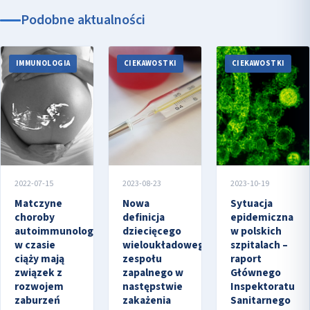
Podobne aktualności
IMMUNOLOGIA
CIEKAWOSTKI
CIEKAWOSTKI
2022-07-15
2023-08-23
2023-10-19
Matczyne
Nowa
Sytuacja
choroby
definicja
epidemiczna
autoimmunologiczne
dziecięcego
w polskich
w czasie
wieloukładowego
szpitalach –
ciąży mają
zespołu
raport
związek z
zapalnego w
Głównego
rozwojem
następstwie
Inspektoratu
zaburzeń
zakażenia
Sanitarnego