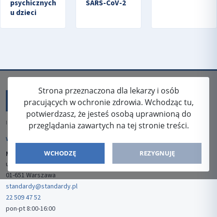
psychicznych
SARS-CoV-2
u dzieci
Strona przeznaczona dla lekarzy i osób
pracujących w ochronie zdrowia. Wchodząc tu,
potwierdzasz, że jesteś osobą uprawnioną do
ISSN: 2080-5438
przeglądania zawartych na tej stronie treści.
WYDAWCA
WCHODZĘ
REZYGNUJĘ
Media-Press Sp. z o.o.
ul. Gwiaździsta 7B/8
01-651 Warszawa
standardy@standardy.pl
22 509 47 52
pon-pt 8:00-16:00