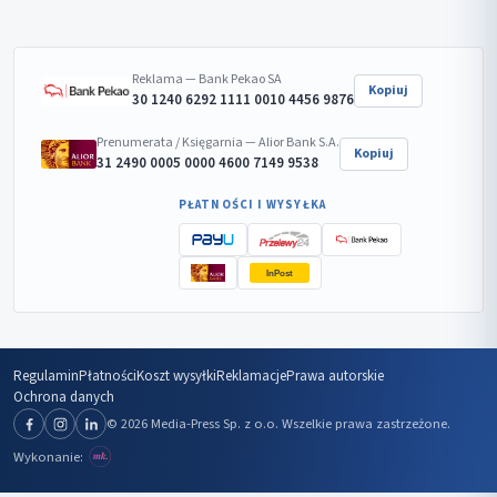
Reklama — Bank Pekao SA
Kopiuj
30 1240 6292 1111 0010 4456 9876
Prenumerata / Księgarnia — Alior Bank S.A.
Kopiuj
31 2490 0005 0000 4600 7149 9538
PŁATNOŚCI I WYSYŁKA
InPost
Regulamin
Płatności
Koszt wysyłki
Reklamacje
Prawa autorskie
Ochrona danych
© 2026 Media-Press Sp. z o.o. Wszelkie prawa zastrzeżone.
Wykonanie: