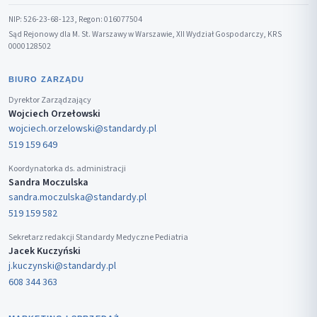
NIP: 526-23-68-123, Regon: 016077504
Sąd Rejonowy dla M. St. Warszawy w Warszawie, XII Wydział Gospodarczy, KRS
0000128502
BIURO ZARZĄDU
Dyrektor Zarządzający
Wojciech Orzełowski
wojciech.orzelowski@standardy.pl
519 159 649
Koordynatorka ds. administracji
Sandra Moczulska
sandra.moczulska@standardy.pl
519 159 582
Sekretarz redakcji Standardy Medyczne Pediatria
Jacek Kuczyński
j.kuczynski@standardy.pl
608 344 363