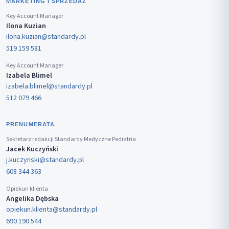
MARKETING I SPRZEDAŻ
Key Account Manager
Ilona Kuzian
ilona.kuzian@standardy.pl
519 159 581
Key Account Manager
Izabela Blimel
izabela.blimel@standardy.pl
512 079 466
PRENUMERATA
Sekretarz redakcji Standardy Medyczne Pediatria
Jacek Kuczyński
j.kuczynski@standardy.pl
608 344 363
Opiekun klienta
Angelika Dębska
opiekun.klienta@standardy.pl
690 190 544