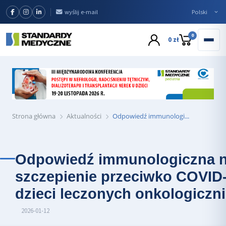
wyślij e-mail
0
0 zł
Strona główna
Aktualności
Odpowiedź immunologi...
Odpowiedź immunologiczna 
szczepienie przeciwko COVID
dzieci leczonych onkologiczn
2026-01-12