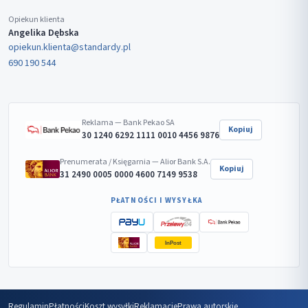
Opiekun klienta
Angelika Dębska
opiekun.klienta@standardy.pl
690 190 544
Reklama — Bank Pekao SA
Kopiuj
30 1240 6292 1111 0010 4456 9876
Prenumerata / Księgarnia — Alior Bank S.A.
Kopiuj
31 2490 0005 0000 4600 7149 9538
PŁATNOŚCI I WYSYŁKA
InPost
Regulamin
Płatności
Koszt wysyłki
Reklamacje
Prawa autorskie