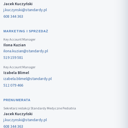
Jacek Kuczyński
j.kuczynski@standardy.pl
608 344 363
MARKETING I SPRZEDAŻ
Key Account Manager
Ilona Kuzian
ilona.kuzian@standardy.pl
519 159 581
Key Account Manager
Izabela Blimel
izabela.blimel@standardy.pl
512 079 466
PRENUMERATA
Sekretarz redakcji Standardy Medyczne Pediatria
Jacek Kuczyński
j.kuczynski@standardy.pl
608 344 363