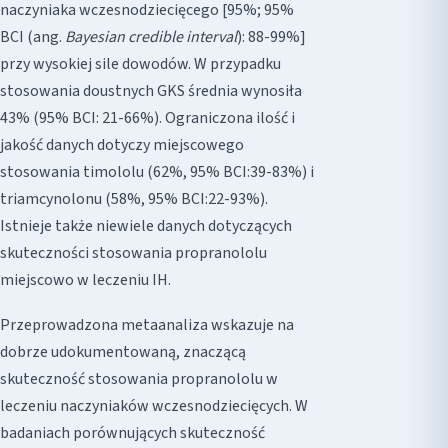
naczyniaka wczesnodziecięcego [95%; 95%
BCI (ang.
Bayesian credible interval
): 88-99%]
przy wysokiej sile dowodów. W przypadku
stosowania doustnych GKS średnia wynosiła
43% (95% BCI: 21-66%). Ograniczona ilość i
jakość danych dotyczy miejscowego
stosowania timololu (62%, 95% BCI:39-83%) i
triamcynolonu (58%, 95% BCI:22-93%).
Istnieje także niewiele danych dotyczących
skuteczności stosowania propranololu
miejscowo w leczeniu IH.
Przeprowadzona metaanaliza wskazuje na
dobrze udokumentowaną, znaczącą
skuteczność stosowania propranololu w
leczeniu naczyniaków wczesnodziecięcych. W
badaniach porównujących skuteczność