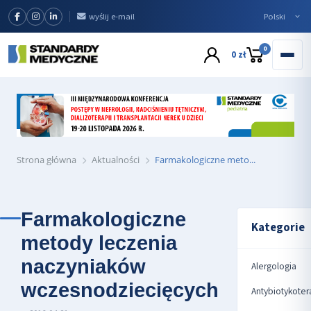
wyślij e-mail
0
0 zł
Strona główna
Aktualności
Farmakologiczne meto...
Farmakologiczne
Kategorie
metody leczenia
naczyniaków
Alergologia
wczesnodziecięcych
Antybiotykoter