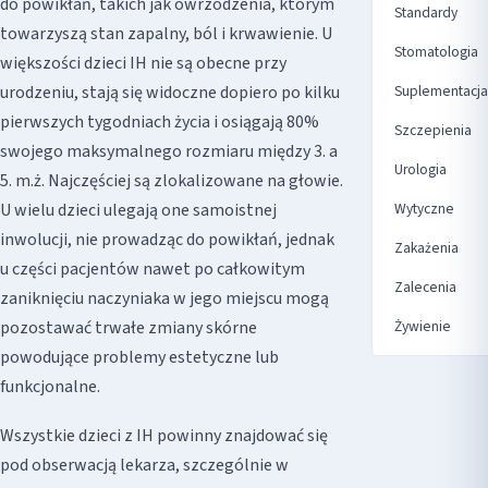
do powikłań, takich jak owrzodzenia, którym
Standardy
towarzyszą stan zapalny, ból i krwawienie. U
Stomatologia
większości dzieci IH nie są obecne przy
Suplementacja
urodzeniu, stają się widoczne dopiero po kilku
pierwszych tygodniach życia i osiągają 80%
Szczepienia
swojego maksymalnego rozmiaru między 3. a
Urologia
5. m.ż. Najczęściej są zlokalizowane na głowie.
Wytyczne
U wielu dzieci ulegają one samoistnej
inwolucji, nie prowadząc do powikłań, jednak
Zakażenia
u części pacjentów nawet po całkowitym
Zalecenia
zaniknięciu naczyniaka w jego miejscu mogą
Żywienie
pozostawać trwałe zmiany skórne
powodujące problemy estetyczne lub
funkcjonalne.
Wszystkie dzieci z IH powinny znajdować się
pod obserwacją lekarza, szczególnie w