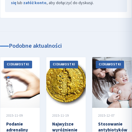
się
lub
załóż konto
, aby dołączyć do dyskusji.
Podobne aktualności
CIEKAWOSTKI
CIEKAWOSTKI
CIEKAWOSTKI
2015-11-09
2015-11-19
2015-12-07
Podanie
Najwyższe
Stosowanie
adrenaliny
wyróżnienie
antybiotyków