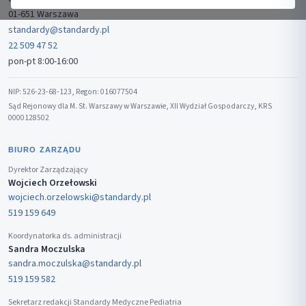
01-651 Warszawa
standardy@standardy.pl
22 509 47 52
pon-pt 8:00-16:00
NIP: 526-23-68-123, Regon: 016077504
Sąd Rejonowy dla M. St. Warszawy w Warszawie, XII Wydział Gospodarczy, KRS
0000128502
BIURO ZARZĄDU
Dyrektor Zarządzający
Wojciech Orzełowski
wojciech.orzelowski@standardy.pl
519 159 649
Koordynatorka ds. administracji
Sandra Moczulska
sandra.moczulska@standardy.pl
519 159 582
Sekretarz redakcji Standardy Medyczne Pediatria