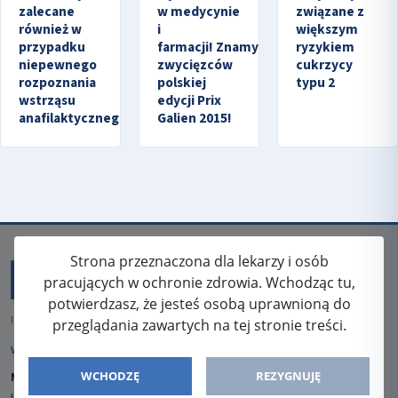
zalecane
w medycynie
związane z
również w
i
większym
przypadku
farmacji! Znamy
ryzykiem
niepewnego
zwycięzców
cukrzycy
rozpoznania
polskiej
typu 2
wstrząsu
edycji Prix
anafilaktycznego
Galien 2015!
Strona przeznaczona dla lekarzy i osób
pracujących w ochronie zdrowia. Wchodząc tu,
potwierdzasz, że jesteś osobą uprawnioną do
ISSN: 2080-5438
przeglądania zawartych na tej stronie treści.
WYDAWCA
WCHODZĘ
REZYGNUJĘ
Media-Press Sp. z o.o.
ul. Gwiaździsta 7B/8