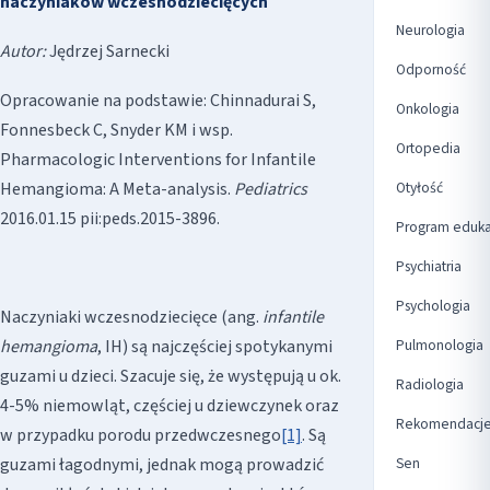
naczyniaków wczesnodziecięcych
Neurologia
Autor:
Jędrzej Sarnecki
Odporność
Opracowanie na podstawie: Chinnadurai S,
Onkologia
Fonnesbeck C, Snyder KM i wsp.
Ortopedia
Pharmacologic Interventions for Infantile
Otyłość
Hemangioma: A Meta-analysis.
Pediatrics
2016.01.15 pii:peds.2015-3896.
Program eduka
Psychiatria
Psychologia
Naczyniaki wczesnodziecięce (ang.
infantile
Pulmonologia
hemangioma
, IH) są najczęściej spotykanymi
guzami u dzieci. Szacuje się, że występują u ok.
Radiologia
4-5% niemowląt, częściej u dziewczynek oraz
Rekomendacj
w przypadku porodu przedwczesnego
[1]
. Są
Sen
guzami łagodnymi, jednak mogą prowadzić