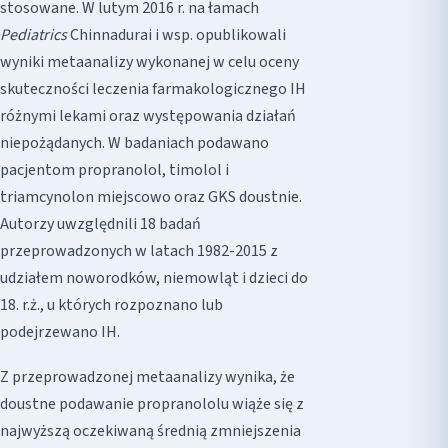
stosowane. W lutym 2016 r. na łamach
Pediatrics
Chinnadurai i wsp. opublikowali
wyniki metaanalizy wykonanej w celu oceny
skuteczności leczenia farmakologicznego IH
różnymi lekami oraz występowania działań
niepożądanych. W badaniach podawano
pacjentom propranolol, timolol i
triamcynolon miejscowo oraz GKS doustnie.
Autorzy uwzględnili 18 badań
przeprowadzonych w latach 1982-2015 z
udziałem noworodków, niemowląt i dzieci do
18. r.ż., u których rozpoznano lub
podejrzewano IH.
Z przeprowadzonej metaanalizy wynika, że
doustne podawanie propranololu wiąże się z
najwyższą oczekiwaną średnią zmniejszenia