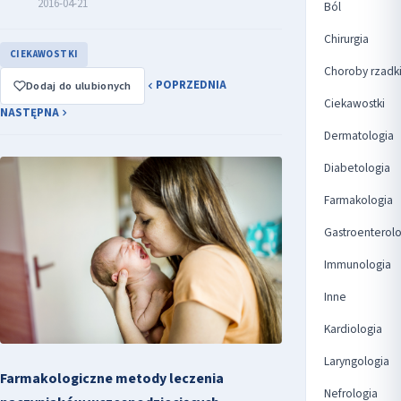
2016-04-21
Ból
Chirurgia
CIEKAWOSTKI
Choroby rzadk
POPRZEDNIA
Dodaj do ulubionych
Ciekawostki
NASTĘPNA
Dermatologia
Diabetologia
Farmakologia
Gastroenterolo
Immunologia
Inne
Kardiologia
Laryngologia
Farmakologiczne metody leczenia
Nefrologia