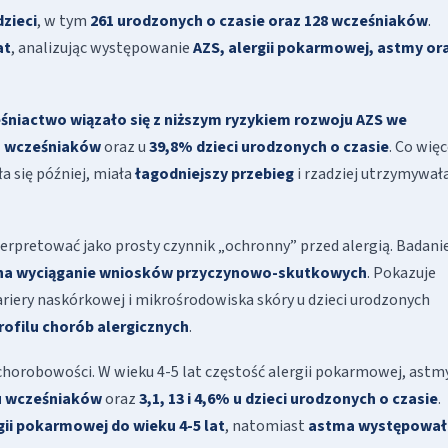
zieci
, w tym
261 urodzonych o czasie oraz 128 wcześniaków
.
at
, analizując występowanie
AZS, alergii pokarmowej, astmy or
śniactwo wiązało się z niższym ryzykiem rozwoju AZS we
 wcześniaków
oraz u
39,8% dzieci urodzonych o czasie
. Co więc
a się później, miała
łagodniejszy przebieg
i rzadziej utrzymywała
erpretować jako prosty czynnik „ochronny” przed alergią. Badani
 na wyciąganie wniosków przyczynowo-skutkowych
. Pokazuje
riery naskórkowej i mikrośrodowiska skóry u dzieci urodzonych
ofilu chorób alergicznych
.
chorobowości. W wieku 4-5 lat częstość alergii pokarmowej, astmy
% u wcześniaków
oraz
3,1, 13 i 4,6% u dzieci urodzonych o czasie
.
ii pokarmowej do wieku 4-5 lat
, natomiast
astma występował