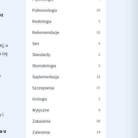
Pulmonologia
23
az
Radiologia
1
Rekomendacje
12
Sen
5
ej, u
 się
Standardy
2
Stomatologia
3
e
Suplementacja
21
Szczepienia
37
Urologia
1
Wytyczne
6
 i
Zakażenia
40
a u
Zalecenia
14