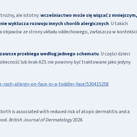
trożny, ale istotny:
wcześniactwo może się wiązać z mniejszym
 nie wyklucza rozwoju innych chorób alergicznych
. U takich
ja objawów ze strony układu oddechowego, zwłaszcza w kontekśc
 zawsze przebiega według jednego schematu
. U części dzieci
 obecność lub brak AZS nie powinny być traktowane jako jedyny
-rash-allergy-on-face-in-a-toddler-face/530415258
birth is associated with reduced risk of atopic dermatitis and a
hood.
British Journal of Dermatology
2026