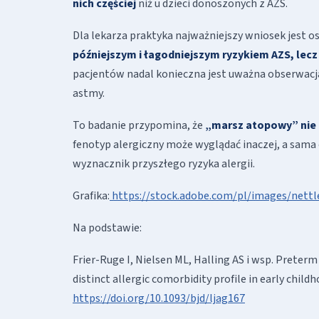
nich częściej
niż u dzieci donoszonych z AZS.
Dla lekarza praktyka najważniejszy wniosek jest os
późniejszym i łagodniejszym ryzykiem AZS, lecz
pacjentów nadal konieczna jest uważna obserwac
astmy.
To badanie przypomina, że
„marsz atopowy” nie
fenotyp alergiczny może wyglądać inaczej, a sama
wyznacznik przyszłego ryzyka alergii.
Grafika:
https://stock.adobe.com/pl/images/nettle
Na podstawie:
Frier-Ruge I, Nielsen ML, Halling AS i wsp. Preterm 
distinct allergic comorbidity profile in early child
https://doi.org/10.1093/bjd/ljag167