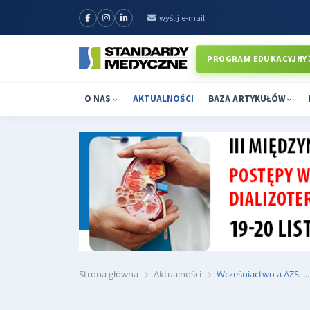
wyślij e-mail
PROGRAM EDUKACYJNY
O NAS
AKTUALNOŚCI
BAZA ARTYKUŁÓW
Strona główna
Aktualności
Wcześniactwo a AZS. ...