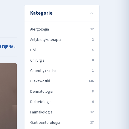
Kategorie
Alergologia
12
Antybiotykoterapia
2
STĘPNA
Ból
5
Chirurgia
0
Choroby rzadkie
1
Ciekawostki
146
Dermatologia
8
Diabetologia
6
Farmakologia
12
Gastroenterologia
17