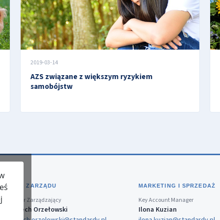
2019-03-14
AZS związane z większym ryzykiem
samobójstw
 w
teś
BIURO ZARZĄDU
MARKETING I SPRZEDAŻ
j
Dyrektor Zarządzający
Key Account Manager
Wojciech Orzełowski
Ilona Kuzian
wojciech.orzelowski@standardy.pl
ilona.kuzian@standardy.pl