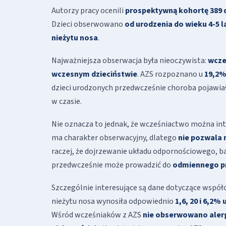
Autorzy pracy ocenili
prospektywną kohortę 389 d
Dzieci obserwowano
od urodzenia do wieku 4-5 l
nieżytu nosa
.
Najważniejsza obserwacja była nieoczywista:
wcze
wczesnym dzieciństwie
. AZS rozpoznano u
19,2%
dzieci urodzonych przedwcześnie choroba pojawiał
w czasie.
Nie oznacza to jednak, że wcześniactwo można int
ma charakter obserwacyjny, dlatego
nie pozwala
raczej, że dojrzewanie układu odpornościowego, ba
przedwcześnie może prowadzić do
odmiennego pr
Szczególnie interesujące są dane dotyczące współ
nieżytu nosa wynosiła odpowiednio
1,6, 20 i 6,2
Wśród wcześniaków z AZS
nie obserwowano alerg