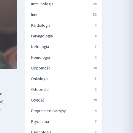
Immunologia
24
Inne
52
Kardiologia
2
Laryngologia
8
Nefrologia
7
Neurologia
2
Odporność
20
Onkologia
5
Ortopedia
2
ce
Otyłość
20
ać
Program edukacyjny
4
Psychiatria
7
Psychologia
2