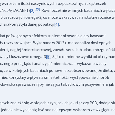
ę wzrostem ilości naczyniowych rozpuszczalnych cząsteczek
,
[3]
olecule
, sVCAM-1)
[2]
. Równocześnie w innych badaniach wykaz
tłuszczowych omega-3, co może wskazywać na istotne różnice w
harakterystyki danej populacji
[4]
.
ań poświęconych efektom suplementowania diety kwasami
ły rozczarowujące. Wykonana w 2012 r. metaanaliza dostępnych
mierci, nagłej śmierci sercowej, zawału serca lub udaru mózgu efe
kwasy tłuszczowe omega-3
[5]
. Są to odmienne wyniki od otrzyma
tycznego przeglądu i analizy piśmiennictwa – wykazano wtedy
u, że w kolejnych badaniach ponownie zaobserwowano, że dieta, 
że mieć korzystny wpływ na śmiertelność i występowanie chorób
odowiska sprawia, że ryby nie są już tak zdrowym pożywieniem jak
ch znaleźć się w olejach z ryb, takich jak rtęć czy PCB, dodaje si
E, jednak nie wydaje się być ona najlepszym wyborem ze względu n