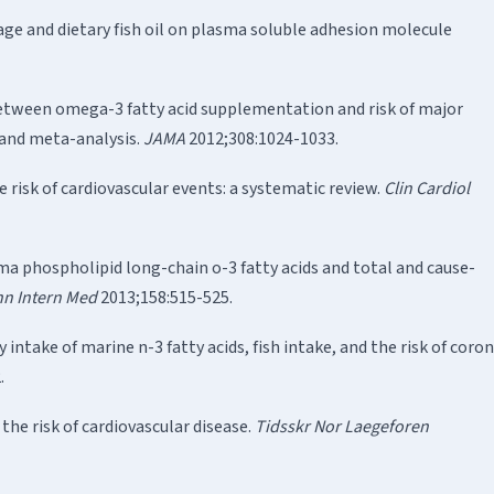
f age and dietary fish oil on plasma soluble adhesion molecule
 between omega-3 fatty acid supplementation and risk of major
 and meta-analysis.
JAMA
2012;308:1024-1033.
 risk of cardiovascular events: a systematic review.
Clin Cardiol
ma phospholipid long-chain o-3 fatty acids and total and cause-
n Intern Med
2013;158:515-525.
intake of marine n-3 fatty acids, fish intake, and the risk of coro
.
 the risk of cardiovascular disease.
Tidsskr Nor Laegeforen