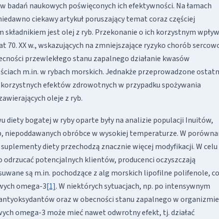
ów badań naukowych poświęconych ich efektywności. Na łamach
niedawno ciekawy artykuł poruszający temat coraz częściej
kładnikiem jest olej z ryb. Przekonanie o ich korzystnym wpływ
t 70. XX w., wskazujących na zmniejszające ryzyko chorób sercow
becności przewlekłego stanu zapalnego działanie kwasów
ściach m.in. w rybach morskich. Jednakże przeprowadzone ostatn
 korzystnych efektów zdrowotnych w przypadku spożywania
wierających oleje z ryb.
diety bogatej w ryby oparte były na analizie populacji Inuitów,
ryb, niepoddawanych obróbce w wysokiej temperaturze. W porówna
 suplementy diety przechodzą znacznie więcej modyfikacji. W celu
 odrzucać potencjalnych klientów, producenci oczyszczają
suwane są m.in. pochodzące z alg morskich lipofilne polifenole, c
owych omega-3
[1]
. W niektórych sytuacjach, np. po intensywnym
ch antyoksydantów oraz w obecności stanu zapalnego w organizmie
ych omega-3 może mieć nawet odwrotny efekt, tj. działać