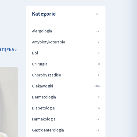
Kategorie
Alergologia
12
Antybiotykoterapia
2
STĘPNA
Ból
5
Chirurgia
0
Choroby rzadkie
1
Ciekawostki
146
Dermatologia
8
Diabetologia
6
Farmakologia
12
Gastroenterologia
17