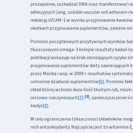
prozapalnie, uszkadzać DNA oraz manifestować si
adhezyjnych (ang.
soluble vascular cell adhesion m
redukcję sVCAM-1 w wyniku przyjmowania kwasów 
skutkach przyjmowania suplementów, zależne od c
Pomimo początkowych pozytywnych wyników bad
tłuszczowymi omega-3 kolejne rezultaty badań by
publikacji wskazuje na brak obniżających ryzyko ś
przyjmowania suplementów diety zawierających 
przez Marika i wsp. w 2009 r. rezultatów systema
ochronne działanie suplementów
[6]
. Pomimo fakt
skład której wchodzi duża ilość tłustych ryb, mo
,
[8]
sercowo-naczyniowych
[7]
, zanieczyszczenie śr
kiedyś
[9]
.
W celu ograniczenia toksyczności składników mogący
nich antyoksydanty. Najczęściej jest to witamina 