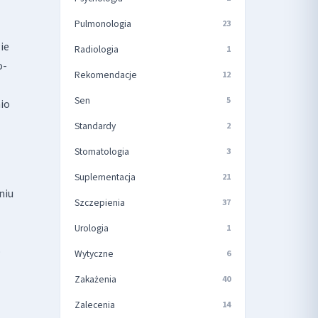
Pulmonologia
23
ie
Radiologia
1
o-
Rekomendacje
12
Sen
5
io
Standardy
2
Stomatologia
3
Suplementacja
21
niu
Szczepienia
37
Urologia
1
o
Wytyczne
6
Zakażenia
40
Zalecenia
14