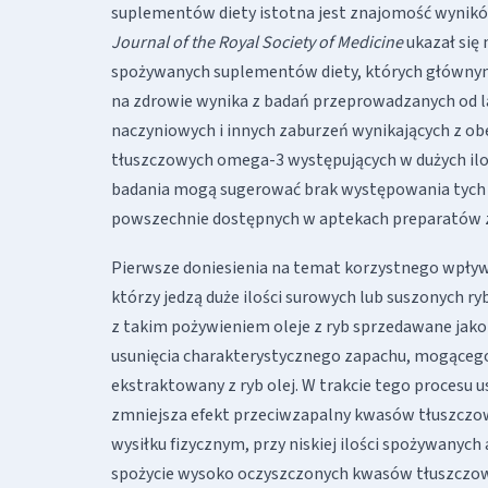
suplementów diety istotna jest znajomość wynik
Journal of the Royal Society of Medicine
ukazał się 
spożywanych suplementów diety, których głównym s
na zdrowie wynika z badań przeprowadzanych od la
naczyniowych i innych zaburzeń wynikających z o
tłuszczowych omega-3 występujących w dużych ilo
badania mogą sugerować brak występowania tych
powszechnie dostępnych w aptekach preparatów za
Pierwsze doniesienia na temat korzystnego wpływu 
którzy jedzą duże ilości surowych lub suszonych 
z takim pożywieniem oleje z ryb sprzedawane jako
usunięcia charakterystycznego zapachu, mogącego
ekstraktowany z ryb olej. W trakcie tego procesu u
zmniejsza efekt przeciwzapalny kwasów tłuszcz
wysiłku fizycznym, przy niskiej ilości spożywany
spożycie wysoko oczyszczonych kwasów tłuszczow