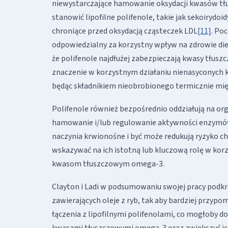
niewystarczające hamowanie oksydacji kwasów tłu
stanowić lipofilne polifenole, takie jak sekoirydoi
chroniące przed oksydacją cząsteczek LDL
[11]
. Po
odpowiedzialny za korzystny wpływ na zdrowie di
że polifenole najdłużej zabezpieczają kwasy tłu
znaczenie w korzystnym działaniu nienasyconych 
będąc składnikiem nieobrobionego termicznie mi
Polifenole również bezpośrednio oddziałują na or
hamowanie i/lub regulowanie aktywności enzymów 
naczynia krwionośne i być może redukują ryzyko
wskazywać na ich istotną lub kluczową rolę w kor
kwasom tłuszczowym omega-3.
Clayton i Ladi w podsumowaniu swojej pracy podk
zawierających oleje z ryb, tak aby bardziej przyp
łączenia z lipofilnymi polifenolami, co mogłoby
kwasami tłuszczowymi omega-3 oraz zwiększyć ic