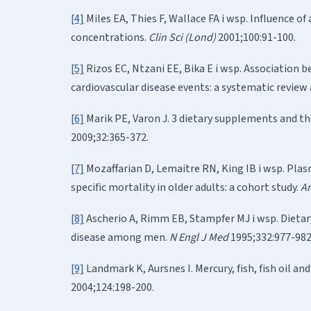
[4]
Miles EA, Thies F, Wallace FA i wsp. Influence o
concentrations.
Clin Sci (Lond)
2001;100:91-100.
[5]
Rizos EC, Ntzani EE, Bika E i wsp. Association
cardiovascular disease events: a systematic review
[6]
Marik PE, Varon J. 3 dietary supplements and the
2009;32:365-372.
[7]
Mozaffarian D, Lemaitre RN, King IB i wsp. Plas
specific mortality in older adults: a cohort study.
An
[8]
Ascherio A, Rimm EB, Stampfer MJ i wsp. Dietary 
disease among men.
N Engl J Med
1995;332:977-982
[9]
Landmark K, Aursnes I. Mercury, fish, fish oil and
2004;124:198-200.