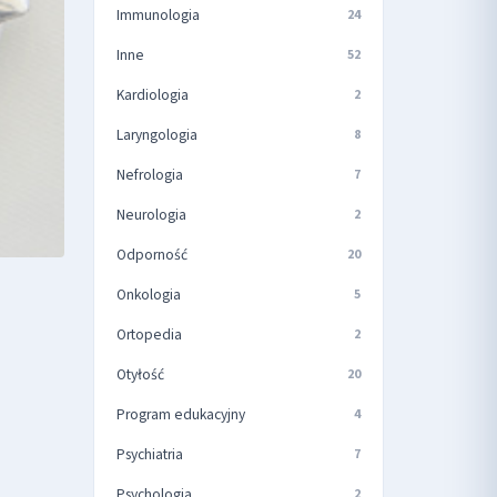
Immunologia
24
Inne
52
Kardiologia
2
Laryngologia
8
Nefrologia
7
Neurologia
2
Odporność
20
Onkologia
5
Ortopedia
2
Otyłość
20
Program edukacyjny
4
Psychiatria
7
Psychologia
2