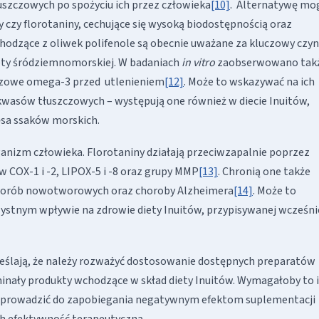
szczowych po spożyciu ich przez człowieka
[10]
. Alternatywę mo
dy czy florotaniny, cechujące się wysoką biodostępnością oraz
chodzące z oliwek polifenole są obecnie uważane za kluczowy czyn
ety śródziemnomorskiej. W badaniach
in vitro
zaobserwowano takż
szczowe omega-3 przed utlenieniem
[12]
. Może to wskazywać na ich
kwasów tłuszczowych – występują one również w diecie Inuitów,
ęsa ssaków morskich.
ganizm człowieka. Florotaniny działają przeciwzapalnie poprzez
COX-1 i -2, LIPOX-5 i -8 oraz grupy MMP
[13]
. Chronią one także
 chorób nowotworowych oraz choroby Alzheimera
[14]
. Może to
zystnym wpływie na zdrowie diety Inuitów, przypisywanej wcześni
reślają, że należy rozważyć dostosowanie dostępnych preparatów
ominały produkty wchodzące w skład diety Inuitów. Wymagałoby to 
 doprowadzić do zapobiegania negatywnym efektom suplementacji
h efektywność terapeutyczną.