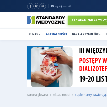
wyślij e-mail
PROGRAM EDUKACYJNY
O NAS
AKTUALNOŚCI
BAZA ARTYKUŁÓW
Strona główna
Aktualności
Suplementy zawierają..