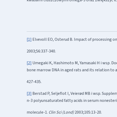
[1]
Elvevoll EO, Osterud B. Impact of processing on
2003;56:337-340.
[2]
Umegaki K, Hashimoto M, Yamasaki H i wsp. Do
bone marrow DNA in aged rats and its relation to 
427-435.
[3]
Berstad P, Seljeflot I, Veierød MB i wsp. Supple
n-3 polyunsaturated fatty acids in serum nonesterif
molecule-1.
Clin Sci (Lond)
2003;105:13-20.