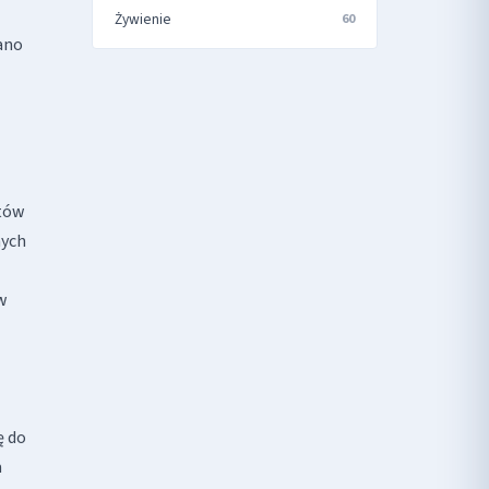
Żywienie
60
ano
któw
nych
w
ę do
a