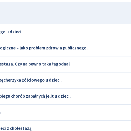
go u dzieci
ogiczne – jako problem zdrowia publicznego.
staza. Czy na pewno taka łagodna?
ęcherzyka żółciowego u dzieci.
egu chorób zapalnych jelit u dzieci.
m
eci z cholestazą