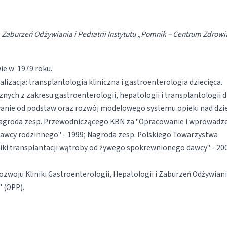
i, Zaburzeń Odżywiania i Pediatrii Instytutu „Pomnik – Centrum Zdrow
ie w 1979 roku.
ecjalizacja: transplantologia kliniczna i gastroenterologia dziecięca.
cznych z zakresu gastroenterologii, hepatologii i transplantologii d
wanie od podstaw oraz rozwój modelowego systemu opieki nad dzi
 Nagroda zesp. Przewodniczącego KBN za "Opracowanie i wprowadz
awcy rodzinnego" - 1999; Nagroda zesp. Polskiego Towarzystwa
iki transplantacji wątroby od żywego spokrewnionego dawcy" - 20
ozwoju Kliniki Gastroenterologii, Hepatologii i Zaburzeń Odżywian
 (OPP).