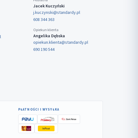
Pediatria
Jacek Kuczyński
j.kuczynski@standardy.pl
608 344 363
Opiekun klienta
Angelika Dębska
l
opiekun.klienta@standardy.pl
690 190 544
PŁATNOŚCI I WYSYŁKA
InPost