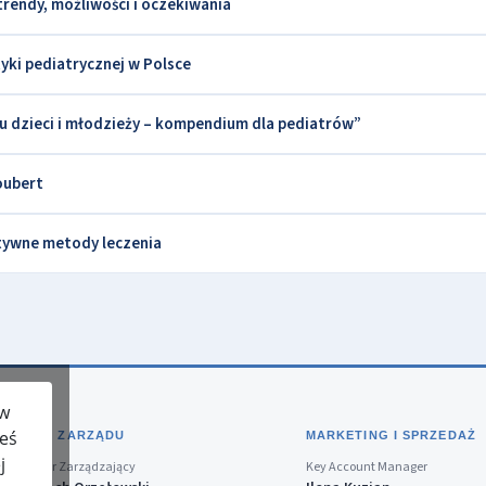
rendy, możliwości i oczekiwania
yki pediatrycznej w Polsce
u dzieci i młodzieży – kompendium dla pediatrów”
oubert
tywne metody leczenia
 w
teś
BIURO ZARZĄDU
MARKETING I SPRZEDAŻ
j
Dyrektor Zarządzający
Key Account Manager