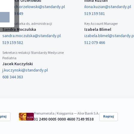
Wojciech Orzełowski
Ilona Kuzian
wojciech.orzelowski@standardy.pl
ilona.kuzian@standardy.pl
519 159 649
519 159 581
Koordynatorka ds. administracji
Key Account Manager
Sandra Moczulska
Izabela Blimel
sandra.moczulska@standardy.pl
izabela.blimel@standardy.p
519 159 582
512 079 466
Sekretarz redakcji Standardy Medyczne
Pediatria
Jacek Kuczyński
j.kuczynski@standardy.pl
608 344 363
Prenumerata / Księgarnia — Alior Bank S.A.
piuj
Kopiuj
31 2490 0005 0000 4600 7149 9538