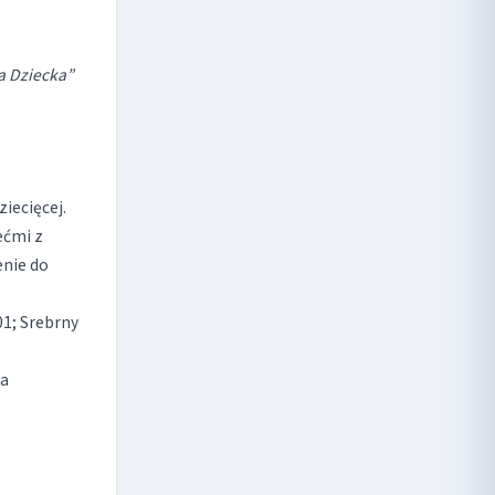
ia Dziecka”
ziecięcej.
ećmi z
enie do
01; Srebrny
ia