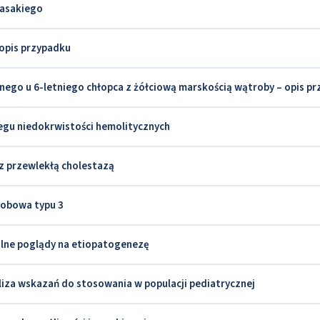
wasakiego
opis przypadku
ego u 6-letniego chłopca z żółciową marskością wątroby – opis p
egu niedokrwistości hemolitycznych
z przewlekłą cholestazą
robowa typu 3
ualne poglądy na etiopatogenezę
iza wskazań do stosowania w populacji pediatrycznej