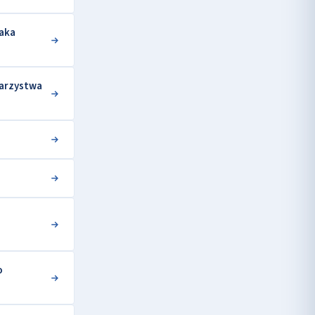
iaka
warzystwa
o