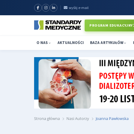
wyślij e-mail
PROGRAM EDUKACYJNY
O NAS
AKTUALNOŚCI
BAZA ARTYKUŁÓW
Strona główna
Nasi Autorzy
Joanna Pawłowska