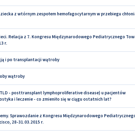
 dziecka z wtórnym zespołem hemofagocytarnym w przebiegu chłon
ieci. Relacja z 7. Kongresu Międzynarodowego Pediatrycznego To
3 r.
ją i po transplantacji wątroby
roby wątroby
TLD - posttransplant lymphoproliferative disease) u pacjentów
tyka i leczenie - co zmieniło się w ciągu ostatnich lat?
oblemy. Sprawozdanie z Kongresu Międzynarodowego Pediatryczneg
sco, 28-31.03.2015 r.