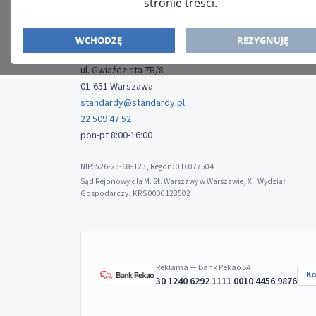
stronie treści.
ISSN: 2080-5438
WYDAWCA
WCHODZĘ
REZYGNUJĘ
Media-Press Sp. z o.o.
ul. Gwiaździsta 7B/8
01-651 Warszawa
standardy@standardy.pl
22 509 47 52
pon-pt 8:00-16:00
NIP: 526-23-68-123, Regon: 016077504
Sąd Rejonowy dla M. St. Warszawy w Warszawie, XII Wydział
Gospodarczy, KRS 0000128502
Reklama — Bank Pekao SA
Ko
30 1240 6292 1111 0010 4456 9876