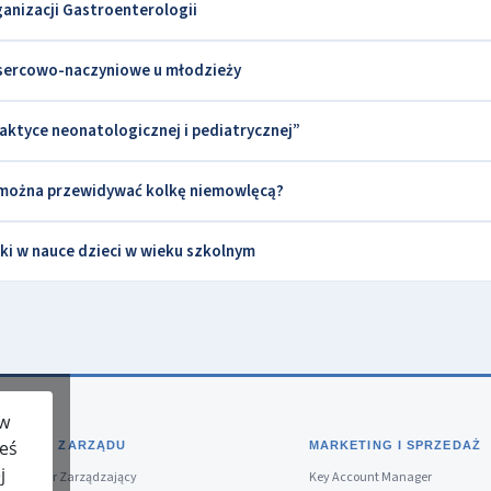
ganizacji Gastroenterologii
 sercowo-naczyniowe u młodzieży
aktyce neonatologicznej i pediatrycznej”
j można przewidywać kolkę niemowlęcą?
i w nauce dzieci w wieku szkolnym
 w
teś
BIURO ZARZĄDU
MARKETING I SPRZEDAŻ
j
Dyrektor Zarządzający
Key Account Manager