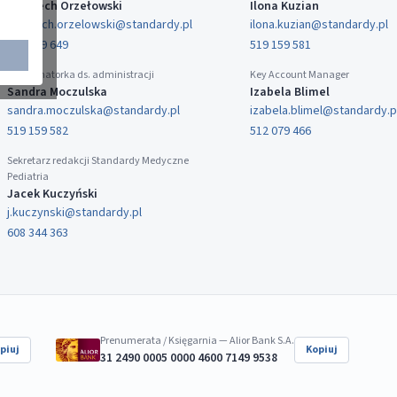
Wojciech Orzełowski
Ilona Kuzian
wojciech.orzelowski@standardy.pl
ilona.kuzian@standardy.pl
519 159 649
519 159 581
Koordynatorka ds. administracji
Key Account Manager
Sandra Moczulska
Izabela Blimel
sandra.moczulska@standardy.pl
izabela.blimel@standardy.p
519 159 582
512 079 466
Sekretarz redakcji Standardy Medyczne
Pediatria
Jacek Kuczyński
j.kuczynski@standardy.pl
608 344 363
Prenumerata / Księgarnia — Alior Bank S.A.
piuj
Kopiuj
31 2490 0005 0000 4600 7149 9538