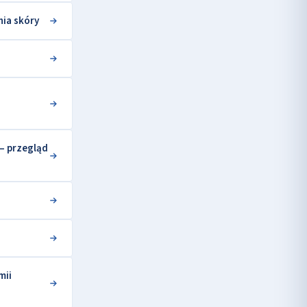
ia skóry
– przegląd
mii