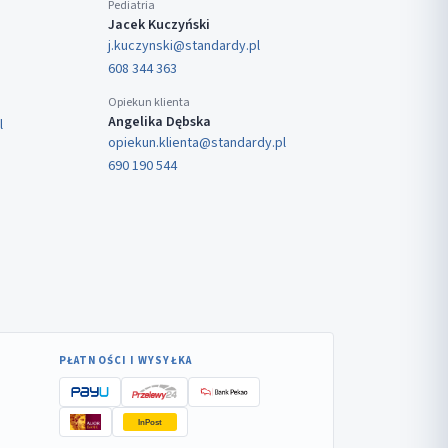
Pediatria
Jacek Kuczyński
j.kuczynski@standardy.pl
608 344 363
Opiekun klienta
Angelika Dębska
l
opiekun.klienta@standardy.pl
690 190 544
PŁATNOŚCI I WYSYŁKA
InPost