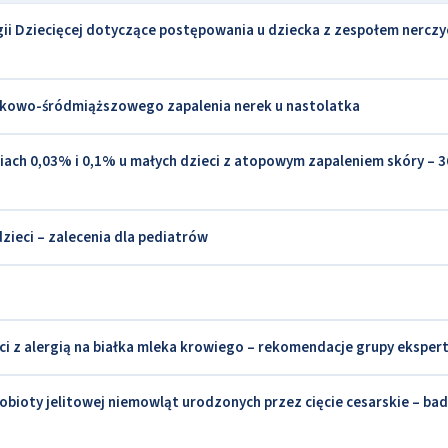
ii Dziecięcej dotyczące postępowania u dziecka z zespołem nercz
wkowo-śródmiąższowego zapalenia nerek u nastolatka
ach 0,03% i 0,1% u małych dzieci z atopowym zapaleniem skóry – 3
dzieci – zalecenia dla pediatrów
 z alergią na białka mleka krowiego – rekomendacje grupy eksper
bioty jelitowej niemowląt urodzonych przez cięcie cesarskie – bad