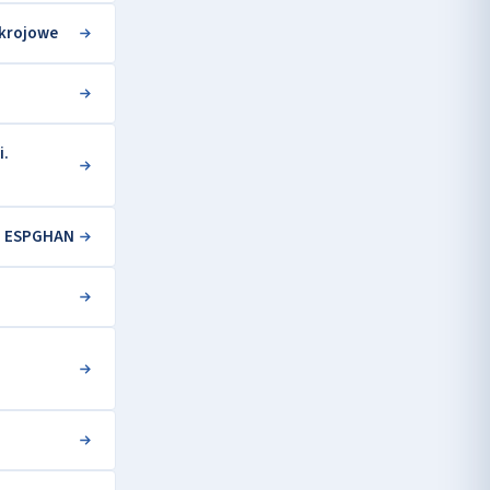
ekrojowe
i.
ko ESPGHAN