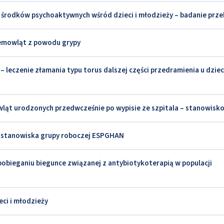
środków psychoaktywnych wśród dzieci i młodzieży – badanie prz
niemowląt z powodu grypy
 leczenie złamania typu torus dalszej części przedramienia u dziec
ląt urodzonych przedwcześnie po wypisie ze szpitala – stanowis
ja stanowiska grupy roboczej ESPGHAN
pobieganiu biegunce związanej z antybiotykoterapią w populacji
eci i młodzieży