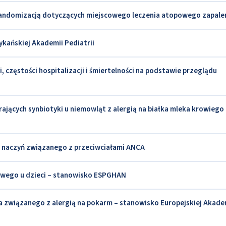
randomizacją dotyczących miejscowego leczenia atopowego zapalen
ykańskiej Akademii Pediatrii
i, częstości hospitalizacji i śmiertelności na podstawie przeglądu
ących synbiotyki u niemowląt z alergią na białka mleka krowiego 
 naczyń związanego z przeciwciałami ANCA
owego u dzieci – stanowisko ESPGHAN
ca związanego z alergią na pokarm – stanowisko Europejskiej Akade