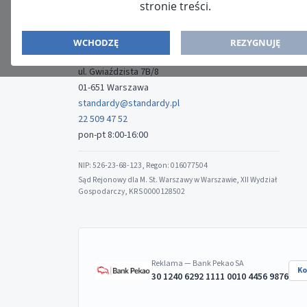
stronie treści.
ISSN: 2080-5438
WYDAWCA
WCHODZĘ
REZYGNUJĘ
Media-Press Sp. z o.o.
ul. Gwiaździsta 7B/8
01-651 Warszawa
standardy@standardy.pl
22 509 47 52
pon-pt 8:00-16:00
NIP: 526-23-68-123, Regon: 016077504
Sąd Rejonowy dla M. St. Warszawy w Warszawie, XII Wydział
Gospodarczy, KRS 0000128502
Reklama — Bank Pekao SA
Ko
30 1240 6292 1111 0010 4456 9876