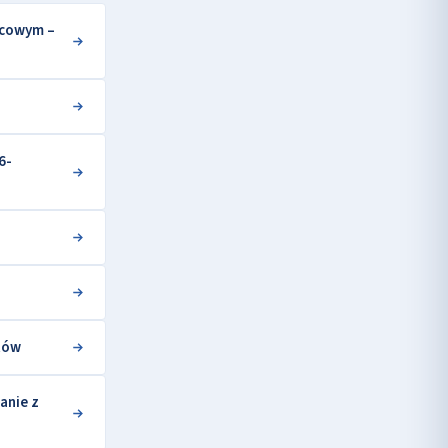
ycowym –
6-
tów
anie z