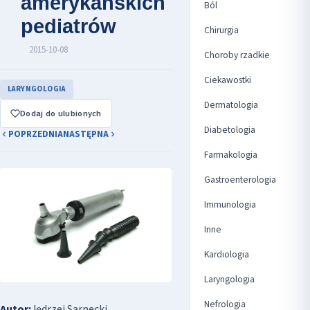
amerykańskich
Ból
pediatrów
Chirurgia
2015-10-08
Choroby rzadkie
Ciekawostki
LARYNGOLOGIA
Dermatologia
Dodaj do ulubionych
Diabetologia
POPRZEDNIA
NASTĘPNA
Farmakologia
Gastroenterologia
Immunologia
Inne
Kardiologia
Laryngologia
Nefrologia
Autor:
Jędrzej Sarnecki