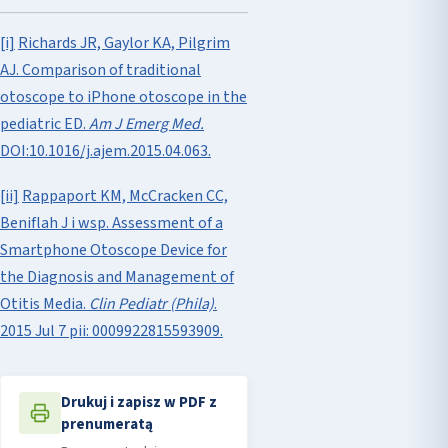
[i]
Richards JR, Gaylor KA, Pilgrim
AJ. Comparison of traditional
otoscope to iPhone otoscope in the
pediatric ED.
Am J Emerg Med.
DOI:10.1016/j.ajem.2015.04.063.
[ii]
Rappaport KM, McCracken CC,
Beniflah J i wsp. Assessment of a
Smartphone Otoscope Device for
the Diagnosis and Management of
Otitis Media.
Clin Pediatr (Phila)
.
2015 Jul 7 pii: 0009922815593909.
Drukuj i zapisz w PDF z
prenumeratą