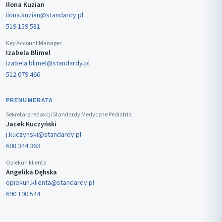
Ilona Kuzian
ilona.kuzian@standardy.pl
519 159 581
Key Account Manager
Izabela Blimel
izabela.blimel@standardy.pl
512 079 466
PRENUMERATA
Sekretarz redakcji Standardy Medyczne Pediatria
Jacek Kuczyński
j.kuczynski@standardy.pl
608 344 363
Opiekun klienta
Angelika Dębska
opiekun.klienta@standardy.pl
690 190 544