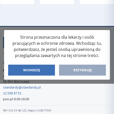
Strona przeznaczona dla lekarzy i osób
pracujących w ochronie zdrowia. Wchodząc tu,
potwierdzasz, że jesteś osobą uprawnioną do
ISSN: 2080-5438
przeglądania zawartych na tej stronie treści.
WYDAWCA
WCHODZĘ
REZYGNUJĘ
Media-Press Sp. z o.o.
ul. Gwiaździsta 7B/8
01-651 Warszawa
standardy@standardy.pl
22 509 47 52
pon-pt 8:00-16:00
NIP: 526-23-68-123, Regon: 016077504