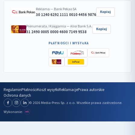
Reklama — Bank Pekao SA
Kopiuj
30 1240 6292 1111 0010 4456 9876
Prenumerata / Księgarnia — Alior Bank S.A.
Kopiuj
31 2490 0005 0000 4600 7149 9538
PŁATNOŚCI I WYSYŁKA
InPost
Regulamin
Płatności
Koszt wysyłki
Reklamacje
Prawa autorskie
Ochrona danych
© 2026 Media-Press Sp. z o.o. Wszelkie prawa zastrzeżone.
Wykonanie: