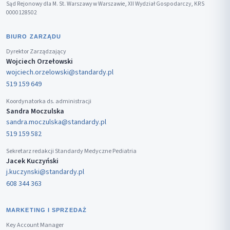
Sąd Rejonowy dla M. St. Warszawy w Warszawie, XII Wydział Gospodarczy, KRS
0000128502
BIURO ZARZĄDU
Dyrektor Zarządzający
Wojciech Orzełowski
wojciech.orzelowski@standardy.pl
519 159 649
Koordynatorka ds. administracji
Sandra Moczulska
sandra.moczulska@standardy.pl
519 159 582
Sekretarz redakcji Standardy Medyczne Pediatria
Jacek Kuczyński
j.kuczynski@standardy.pl
608 344 363
MARKETING I SPRZEDAŻ
Key Account Manager