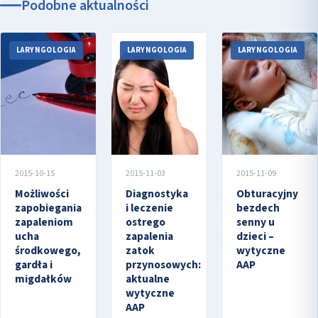
Podobne aktualności
LARYNGOLOGIA
LARYNGOLOGIA
LARYNGOLOGIA
2015-10-15
2015-11-03
2015-11-09
Możliwości
Diagnostyka
Obturacyjny
zapobiegania
i leczenie
bezdech
zapaleniom
ostrego
senny u
ucha
zapalenia
dzieci –
środkowego,
zatok
wytyczne
gardła i
przynosowych:
AAP
migdałków
aktualne
wytyczne
AAP