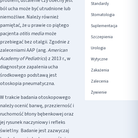
problem, ustalenie czy obecny jest
Standardy
ból ucha może być utrudnione lub
Stomatologia
niemożliwe. Należy również
pamiętać, że u prawie co piątego
Suplementacja
pacjenta
otitis media
może
Szczepienia
przebiegać bez otalgii. Zgodnie z
Urologia
zaleceniami AAP (ang.
American
Academy of Pediatrics
) z 2013 r., w
Wytyczne
diagnostyce zapalenia ucha
Zakażenia
środkowego podstawą jest
Zalecenia
otoskopia pneumatyczna.
Żywienie
W trakcie badania otoskopowego
należy ocenić barwę, przezierność i
ruchomość błony bębenkowej oraz
jej rysunek naczyniowy i refleks
świetlny. Badanie jest zazwyczaj