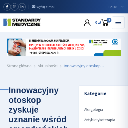
wyślij e-mail
0
0 zł
Strona główna
Aktualności
Innowacyjny otoskop ...
Innowacyjny
Kategorie
otoskop
zyskuje
Alergologia
uznanie wśród
Antybiotykoterapia