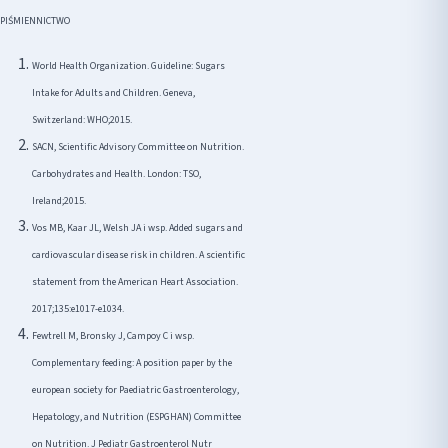
PIŚMIENNICTWO
World Health Organization. Guideline: Sugars
Intake for Adults and Children. Geneva,
Switzerland: WHO;2015.
SACN, Scientific Advisory Committee on Nutrition.
Carbohydrates and Health. London: TSO,
Ireland;2015.
Vos MB, Kaar JL, Welsh JA i wsp. Added sugars and
cardiovascular disease risk in children. A scientific
statement from the American Heart Association.
2017;135:e1017-e1034.
Fewtrell M, Bronsky J, Campoy C i wsp.
Complementary feeding: A position paper by the
european society for Paediatric Gastroenterology,
Hepatology, and Nutrition (ESPGHAN) Committee
on Nutrition. J Pediatr Gastroenterol Nutr