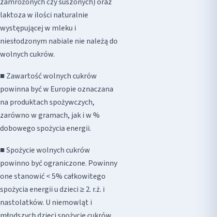
zamrożonych czy suszonych) oraz
laktoza w ilości naturalnie
występującej w mleku i
niesłodzonym nabiale nie należą do
wolnych cukrów.
■ Zawartość wolnych cukrów
powinna być w Europie oznaczana
na produktach spożywczych,
zarówno w gramach, jak i w %
dobowego spożycia energii.
■ Spożycie wolnych cukrów
powinno być ograniczone. Powinny
one stanowić < 5% całkowitego
spożycia energii u dzieci ≥ 2. r.ż. i
nastolatków. U niemowląt i
młodszych dzieci spożycie cukrów