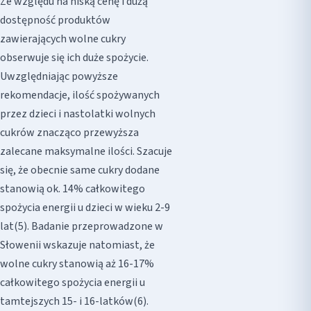
Ze względu na niską cenę i dużą
dostępność produktów
zawierających wolne cukry
obserwuje się ich duże spożycie.
Uwzględniając powyższe
rekomendacje, ilość spożywanych
przez dzieci i nastolatki wolnych
cukrów znacząco przewyższa
zalecane maksymalne ilości. Szacuje
się, że obecnie same cukry dodane
stanowią ok. 14% całkowitego
spożycia energii u dzieci w wieku 2-9
lat(5). Badanie przeprowadzone w
Słowenii wskazuje natomiast, że
wolne cukry stanowią aż 16-17%
całkowitego spożycia energii u
tamtejszych 15- i 16-latków(6).