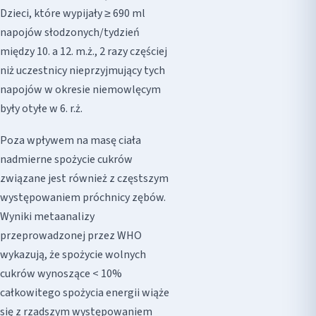
Dzieci, które wypijały ≥ 690 ml
napojów słodzonych/tydzień
między 10. a 12. m.ż., 2 razy częściej
niż uczestnicy nieprzyjmujący tych
napojów w okresie niemowlęcym
były otyłe w 6. r.ż.
Poza wpływem na masę ciała
nadmierne spożycie cukrów
związane jest również z częstszym
występowaniem próchnicy zębów.
Wyniki metaanalizy
przeprowadzonej przez WHO
wykazują, że spożycie wolnych
cukrów wynoszące < 10%
całkowitego spożycia energii wiąże
się z rzadszym występowaniem