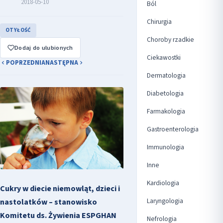
2018-05-10
Ból
Chirurgia
OTYŁOŚĆ
Choroby rzadkie
Dodaj do ulubionych
Ciekawostki
POPRZEDNIA
NASTĘPNA
Dermatologia
Diabetologia
Farmakologia
Gastroenterologia
Immunologia
Inne
Kardiologia
Cukry w diecie niemowląt, dzieci i
Laryngologia
nastolatków – stanowisko
Komitetu ds. Żywienia ESPGHAN
Nefrologia