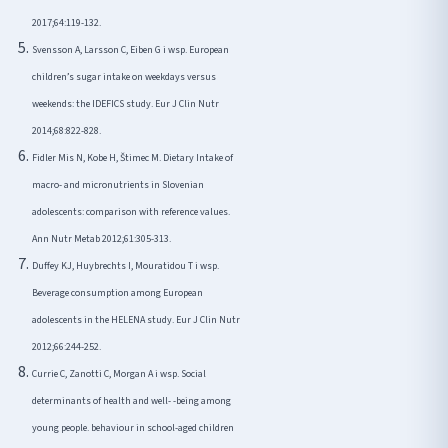
2017;64:119-132.
Svensson A, Larsson C, Eiben G i wsp. European
children’s sugar intake on weekdays versus
weekends: the IDEFICS study. Eur J Clin Nutr
2014;68:822-828.
Fidler Mis N, Kobe H, Štimec M. Dietary Intake of
macro- and micronutrients in Slovenian
adolescents: comparison with reference values.
Ann Nutr Metab 2012;61:305-313.
Duffey KJ, Huybrechts I, Mouratidou T i wsp.
Beverage consumption among European
adolescents in the HELENA study. Eur J Clin Nutr
2012;66:244-252.
Currie C, Zanotti C, Morgan A i wsp. Social
determinants of health and well- -being among
young people. behaviour in school-aged children