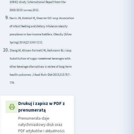
(HBSC) study: International Report from the
2009/2010 survey 2012.
Davis JN, Koleilat M, Shearrer GE i wsp. Association
of infant feeding and dietary intake on obesity
prevalence in low-income toddlers. Obesity (Silver
Spring) 2014;22:1103-1111.
Zheng M, Allman-Farinelli M, Heitmann BL i wsp.
Substitution of sugar-sweetened beverages with
other beverage alternatives: a review of long-term
health outcomes. J Acad Nutr Diet 2015;115:767-
779.
Drukuj i zapisz w PDF z
prenumeratą
Prenumerata daje
natychmiastowy druk oraz
PDF artykułów i aktualności.