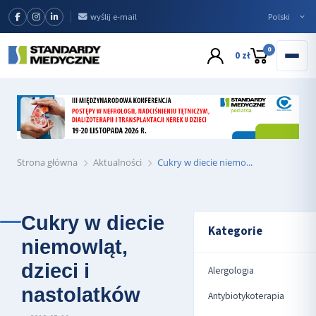
wyślij e-mail
0
0 zł
Strona główna
Aktualności
Cukry w diecie niemo...
Cukry w diecie
Kategorie
niemowląt,
dzieci i
Alergologia
nastolatków
Antybiotykoterapia