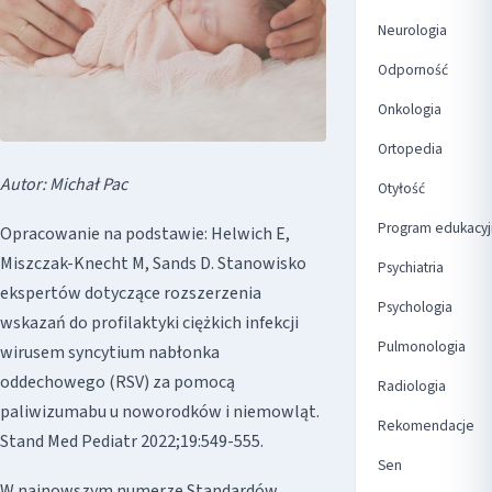
Neurologia
Odporność
Onkologia
Ortopedia
Autor: Michał Pac
Otyłość
Program edukacyj
Opracowanie na podstawie: Helwich E,
Miszczak-Knecht M, Sands D. Stanowisko
Psychiatria
ekspertów dotyczące rozszerzenia
Psychologia
wskazań do profilaktyki ciężkich infekcji
Pulmonologia
wirusem syncytium nabłonka
oddechowego (RSV) za pomocą
Radiologia
paliwizumabu u noworodków i niemowląt.
Rekomendacje
Stand Med Pediatr 2022;19:549-555.
Sen
W najnowszym numerze Standardów