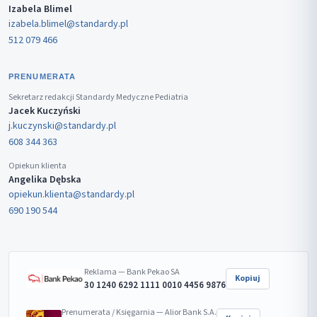
Izabela Blimel
izabela.blimel@standardy.pl
512 079 466
PRENUMERATA
Sekretarz redakcji Standardy Medyczne Pediatria
Jacek Kuczyński
j.kuczynski@standardy.pl
608 344 363
Opiekun klienta
Angelika Dębska
opiekun.klienta@standardy.pl
690 190 544
Reklama — Bank Pekao SA
Kopiuj
30 1240 6292 1111 0010 4456 9876
Prenumerata / Księgarnia — Alior Bank S.A.