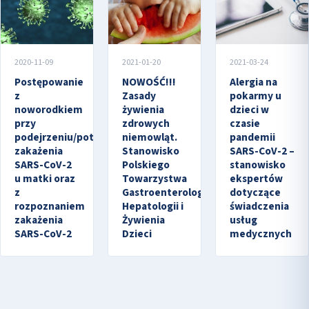
2020-11-09
2021-01-20
2021-03-24
Postępowanie
NOWOŚĆ!!!
Alergia na
z
Zasady
pokarmy u
noworodkiem
żywienia
dzieci w
przy
zdrowych
czasie
podejrzeniu/potwierdzeniu
niemowląt.
pandemii
zakażenia
Stanowisko
SARS-CoV-2 –
SARS-CoV-2
Polskiego
stanowisko
u matki oraz
Towarzystwa
ekspertów
z
Gastroenterologii,
dotyczące
rozpoznaniem
Hepatologii i
świadczenia
zakażenia
Żywienia
usług
SARS-CoV-2
Dzieci
medycznych