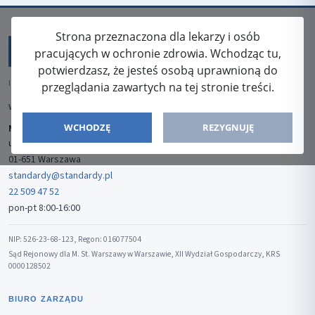
Strona przeznaczona dla lekarzy i osób
pracujących w ochronie zdrowia. Wchodząc tu,
potwierdzasz, że jesteś osobą uprawnioną do
ISSN: 2080-5438
przeglądania zawartych na tej stronie treści.
WYDAWCA
WCHODZĘ
REZYGNUJĘ
Media-Press Sp. z o.o.
ul. Gwiaździsta 7B/8
01-651 Warszawa
standardy@standardy.pl
22 509 47 52
pon-pt 8:00-16:00
NIP: 526-23-68-123, Regon: 016077504
Sąd Rejonowy dla M. St. Warszawy w Warszawie, XII Wydział Gospodarczy, KRS
0000128502
BIURO ZARZĄDU