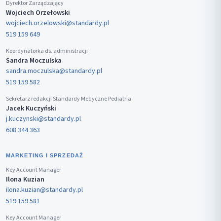
Dyrektor Zarządzający
Wojciech Orzełowski
wojciech.orzelowski@standardy.pl
519 159 649
Koordynatorka ds. administracji
Sandra Moczulska
sandra.moczulska@standardy.pl
519 159 582
Sekretarz redakcji Standardy Medyczne Pediatria
Jacek Kuczyński
j.kuczynski@standardy.pl
608 344 363
MARKETING I SPRZEDAŻ
Key Account Manager
Ilona Kuzian
ilona.kuzian@standardy.pl
519 159 581
Key Account Manager