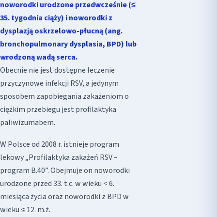
noworodki urodzone przedwcześnie (≤
35. tygodnia ciąży) i noworodki z
dysplazją oskrzelowo-płucną (ang.
bronchopulmonary dysplasia, BPD) lub
wrodzoną wadą serca.
Obecnie nie jest dostępne leczenie
przyczynowe infekcji RSV, a jedynym
sposobem zapobiegania zakażeniom o
ciężkim przebiegu jest profilaktyka
paliwizumabem.
W Polsce od 2008 r. istnieje program
lekowy „Profilaktyka zakażeń RSV –
program B.40”. Obejmuje on noworodki
urodzone przed 33. t.c. w wieku < 6.
miesiąca życia oraz noworodki z BPD w
wieku ≤ 12. m.ż.