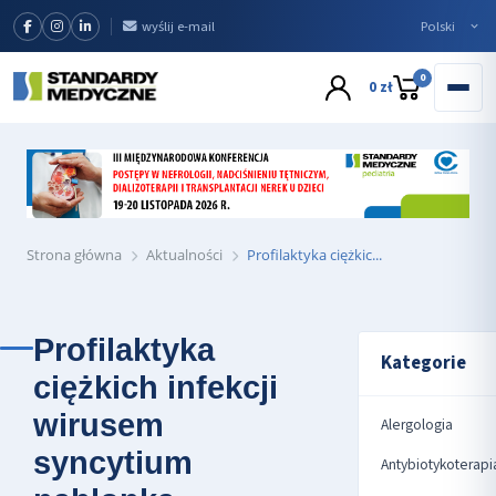
wyślij e-mail
0
0 zł
Strona główna
Aktualności
Profilaktyka ciężkic...
Profilaktyka
Kategorie
ciężkich infekcji
wirusem
Alergologia
syncytium
Antybiotykoterapi