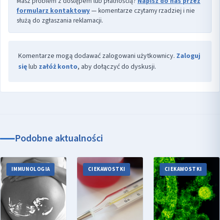
Masz problem z dostępem lub płatnością?
Napisz do nas przez
formularz kontaktowy
— komentarze czytamy rzadziej i nie
służą do zgłaszania reklamacji.
Komentarze mogą dodawać zalogowani użytkownicy.
Zaloguj
się
lub
załóż konto
, aby dołączyć do dyskusji.
Podobne aktualności
IMMUNOLOGIA
CIEKAWOSTKI
CIEKAWOSTKI