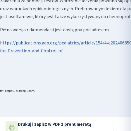
zakażenia za pomocą testów. Wdrożenie leczenia powinno się opi
oraz warunkach epidemiologicznych. Preferowanym lekiem dla pac
jest oseltamiwir, który jest także wykorzystywany do chemioprofi
Pełna wersja rekomendacji jest dostępna pod adresem:
https://publications.aap.org/pediatrics/article/154/4/e20240
for-Prevention-and-Control-of
fot. https://pl.freepik.com/
Drukuj i zapisz w PDF z prenumeratą