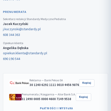
PRENUMERATA
Sekretarz redakcji Standardy Medyczne Pediatria
Jacek Kuczyński
j.kuczynski@standardy.pl
608 344 363
Opiekun klienta
Angelika Dębska
opiekun.klienta@standardy.pl
690 190 544
Reklama — Bank Pekao SA
Kopiuj
30 1240 6292 1111 0010 4456 9876
Prenumerata / Księgarnia — Alior Bank S.A.
Kopiuj
31 2490 0005 0000 4600 7149 9538
PŁATNOŚCI I WYSYŁKA