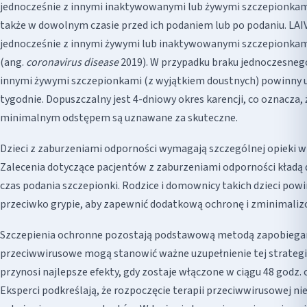
jednocześnie z innymi inaktywowanymi lub żywymi szczepionkam
także w dowolnym czasie przed ich podaniem lub po podaniu. LA
jednocześnie z innymi żywymi lub inaktywowanymi szczepionkam
(ang.
coronavirus disease
2019). W przypadku braku jednoczesneg
innymi żywymi szczepionkami (z wyjątkiem doustnych) powinny u
tygodnie. Dopuszczalny jest 4-dniowy okres karencji, co oznacza, 
minimalnym odstępem są uznawane za skuteczne.
Dzieci z zaburzeniami odporności wymagają szczególnej opieki w 
Zalecenia dotyczące pacjentów z zaburzeniami odporności kładą 
czas podania szczepionki. Rodzice i domownicy takich dzieci powin
przeciwko grypie, aby zapewnić dodatkową ochronę i zminimaliz
Szczepienia ochronne pozostają podstawową metodą zapobiegania
przeciwwirusowe mogą stanowić ważne uzupełnienie tej strategi
przynosi najlepsze efekty, gdy zostaje włączone w ciągu 48 godz.
Eksperci podkreślają, że rozpoczęcie terapii przeciwwirusowej 