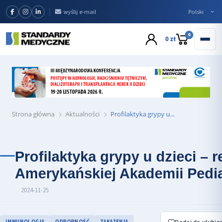
wyślij e-mail
0
0 zł
Strona główna
Aktualności
Profilaktyka grypy u...
Profilaktyka grypy u dzieci –
Amerykańskiej Akademii Pedia
2024-11-25
Dodaj do ulubio
IMMUNOLOGIA
ODPORNOŚĆ
ZAKAŻENIA