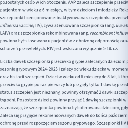
pozostałych osób w ich otoczeniu. AAP zaleca szczepienie przec
pacjentom w wieku ≥ 6 miesięcy, w tym dzieciom i młodzieży. R
szczepionki licencjonowane: inaktywowana szczepionka przeciwk
influenza vaccine
, IIV), żywa atenuowana szczepionka (ang.
live a
LAIV) oraz szczepionka rekombinowana (ang.
recombinant influe
powinna być stosowana u pacjentów z obniżoną odpornością ora
schorzeń przewlekłych. RIV jest wskazana wyłącznie ≥ 18. r.ż.
Liczba dawek szczepionki przeciwko grypie zalecanych dzieciom
sezonie grypowym 2024-2025 i zależy od wieku dziecka w momenc
oraz historii szczepień. Dzieci w wieku od 6 miesięcy do 8 lat, kt
przeciwko grypie po raz pierwszy lub przyjęły tylko 1 dawkę przed 1
status szczepień jest nieznany, powinny otrzymać 2 dawki szczep
tygodni. Pozostałe dzieci powinny przyjąć 1 dawkę szczepionki w
zaznaczają, że szczepionka powinna być oferowana dzieciom, gdy 
Zaleca się przyjęcie rekomendowanych dawek do końca październ
ochronę przed rozpoczęciem sezonu grypowego. Szczepionki IIV