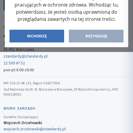
pracujących w ochronie zdrowia. Wchodząc tu,
potwierdzasz, że jesteś osobą uprawnioną do
ISSN: 2080-5438
przeglądania zawartych na tej stronie treści.
WYDAWCA
WCHODZĘ
REZYGNUJĘ
Media-Press Sp. z o.o.
ul. Gwiaździsta 7B/8
01-651 Warszawa
standardy@standardy.pl
22 509 47 52
pon-pt 8:00-16:00
NIP: 526-23-68-123, Regon: 016077504
Sąd Rejonowy dla M. St. Warszawy w Warszawie, XII Wydział Gospodarczy, KRS
0000128502
BIURO ZARZĄDU
Dyrektor Zarządzający
Wojciech Orzełowski
wojciech.orzelowski@standardy.pl