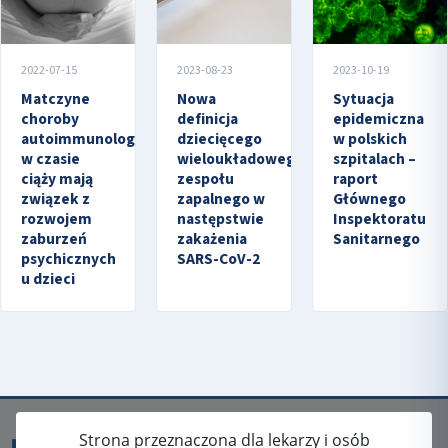
2022-07-15
2023-08-23
2023-10-19
Matczyne
Nowa
Sytuacja
choroby
definicja
epidemiczna
autoimmunologiczne
dziecięcego
w polskich
w czasie
wieloukładowego
szpitalach –
ciąży mają
zespołu
raport
związek z
zapalnego w
Głównego
rozwojem
następstwie
Inspektoratu
zaburzeń
zakażenia
Sanitarnego
psychicznych
SARS-CoV-2
u dzieci
Strona przeznaczona dla lekarzy i osób