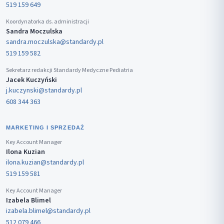
519 159 649
Koordynatorka ds. administracji
Sandra Moczulska
sandra.moczulska@standardy.pl
519 159 582
Sekretarz redakcji Standardy Medyczne Pediatria
Jacek Kuczyński
j.kuczynski@standardy.pl
608 344 363
MARKETING I SPRZEDAŻ
Key Account Manager
Ilona Kuzian
ilona.kuzian@standardy.pl
519 159 581
Key Account Manager
Izabela Blimel
izabela.blimel@standardy.pl
512 079 466