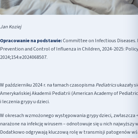
Jan Koziej
Opracowanie na podstawie:
Committee on Infectious Diseases
Prevention and Control of Influenza in Children, 2024-2025: Poli
2024;154:e2024068507.
W październiku 2024 r. na łamach czasopisma
Pediatrics
ukazały s
Amerykańskiej Akademii Pediatrii (American Academy of Pediatrics
i leczenia grypy u dzieci.
W okresach wzmożonego występowania grypy dzieci, zwłaszcza < 5
narażone na infekcję wirusem – odnotowuje się u nich najwyższy
Dodatkowo odgrywają kluczową rolę w transmisji patogenów w