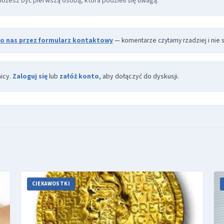
Możesz być pierwszą osobą, która podzieli się uwagą.
do nas przez formularz kontaktowy
— komentarze czytamy rzadziej i nie s
icy.
Zaloguj się
lub
załóż konto
, aby dołączyć do dyskusji.
CIEKAWOSTKI