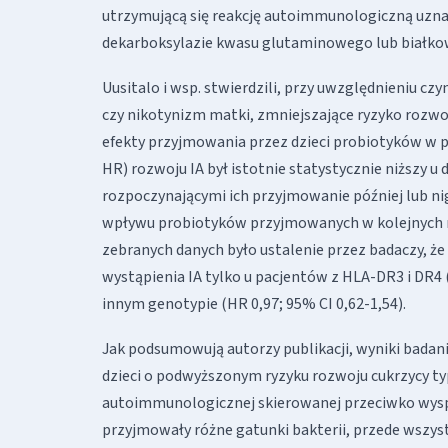
utrzymującą się reakcję autoimmunologiczną uzna
dekarboksylazie kwasu glutaminowego lub białkowe
Uusitalo i wsp. stwierdzili, przy uwzględnieniu c
czy nikotynizm matki, zmniejszające ryzyko roz
efekty przyjmowania przez dzieci probiotyków w p
HR) rozwoju IA był istotnie statystycznie niższy u
rozpoczynającymi ich przyjmowanie później lub nig
wpływu probiotyków przyjmowanych w kolejnych mie
zebranych danych było ustalenie przez badaczy, ż
wystąpienia IA tylko u pacjentów z HLA-DR3 i DR4 (
innym genotypie (HR 0,97; 95% CI 0,62-1,54).
Jak podsumowują autorzy publikacji, wyniki badan
dzieci o podwyższonym ryzyku rozwoju cukrzycy typ
autoimmunologicznej skierowanej przeciwko wysp
przyjmowały różne gatunki bakterii, przede wszy