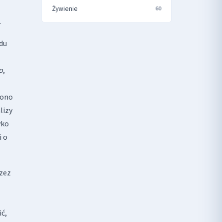
Żywienie
60
.
odu
o
,
zono
lizy
yko
i o
rzez
ić,