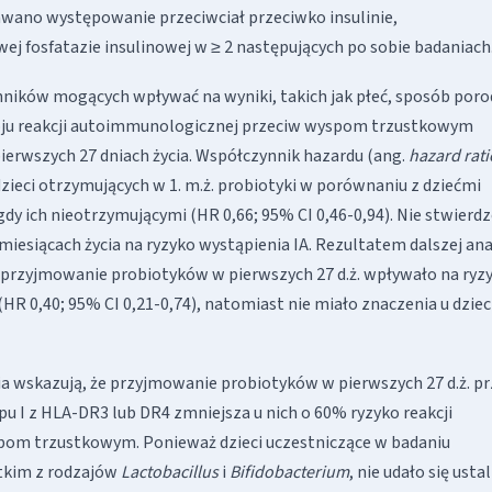
wano występowanie przeciwciał przeciwko insulinie,
j fosfatazie insulinowej w ≥ 2 następujących po sobie badaniach
zynników mogących wpływać na wyniki, takich jak płeć, sposób por
woju reakcji autoimmunologicznej przeciw wyspom trzustkowym
ierwszych 27 dniach życia. Współczynnik hazardu (ang.
hazard rati
 dzieci otrzymujących w 1. m.ż. probiotyki w porównaniu z dziećmi
dy ich nieotrzymującymi (HR 0,66; 95% CI 0,46-0,94). Nie stwierd
siącach życia na ryzyko wystąpienia IA. Rezultatem dalszej ana
e przyjmowanie probiotyków w pierwszych 27 d.ż. wpływało na ryz
HR 0,40; 95% CI 0,21-0,74), natomiast nie miało znaczenia u dziec
ia wskazują, że przyjmowanie probiotyków w pierwszych 27 d.ż. p
u I z HLA-DR3 lub DR4 zmniejsza u nich o 60% ryzyko reakcji
om trzustkowym. Ponieważ dzieci uczestniczące w badaniu
stkim z rodzajów
Lactobacillus
i
Bifidobacterium
, nie udało się ustal