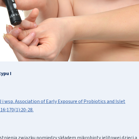
ypu I
 J i wsp. Association of Early Exposure of Probiotics and Islet
16;170(1):20-28.
istnienia związku pomiędzy składem mikrobioty jelitowej dzieci a