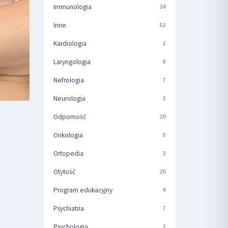
Immunologia
24
Inne
52
Kardiologia
2
Laryngologia
8
Nefrologia
7
Neurologia
2
Odporność
20
Onkologia
5
Ortopedia
2
Otyłość
20
Program edukacyjny
4
Psychiatria
7
Psychologia
2