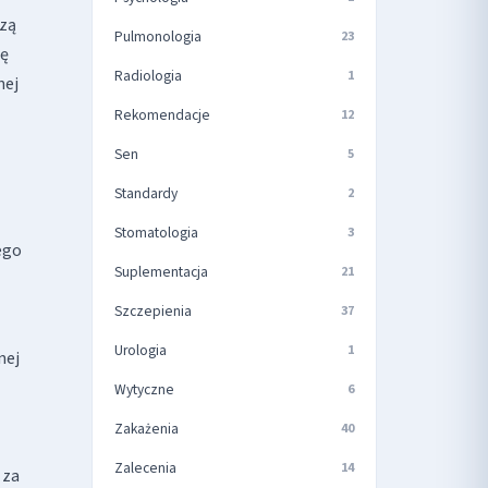
szą
Pulmonologia
23
tę
Radiologia
1
nej
Rekomendacje
12
Sen
5
Standardy
2
Stomatologia
3
ego
Suplementacja
21
Szczepienia
37
Urologia
1
nej
Wytyczne
6
Zakażenia
40
Zalecenia
14
 za