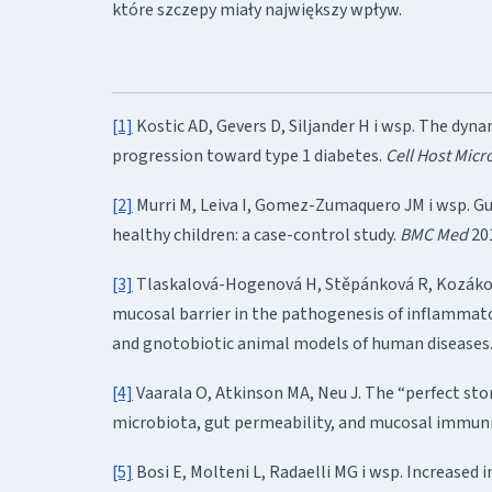
które szczepy miały największy wpływ.
[1]
Kostic AD, Gevers D, Siljander H i wsp. The dy
progression toward type 1 diabetes.
Cell Host Micr
[2]
Murri M, Leiva I, Gomez-Zumaquero JM i wsp. Gut
healthy children: a case-control study.
BMC Med
201
[3]
Tlaskalová-Hogenová H, Stěpánková R, Kozáková
mucosal barrier in the pathogenesis of inflammat
and gnotobiotic animal models of human diseases
[4]
Vaarala O, Atkinson MA, Neu J. The “perfect sto
microbiota, gut permeability, and mucosal immuni
[5]
Bosi E, Molteni L, Radaelli MG i wsp. Increased i