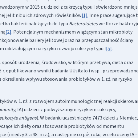
owadzonym w 2015 r. u dzieci z cukrzycą typu I stwierdzono mniej
j jelit niż u ich zdrowych rówieśników
[1]
. Inne prace sugerujące 
tka bakterii należących do typu
Bacteroidetes
we florze bakteryj
żną
[2]
. Potencjalnym mechanizmem wiążącym stan mikrobioty
unkcjonowanie bariery jelitowej oraz na przepuszczalność ściany
em oddziałującym na ryzyko rozwoju cukrzycy typu I
[5]
.
n. sposób urodzenia, środowisko, w którym przebywa, dieta oraz
6 r. opublikowano wyniki badania UUsitalo i wsp., przeprowadzon
z określenia wpływu stosowania probiotyków w 1. r.ż. na ryzyko
yków w 1. r.ż. z rozwojem autoimmunologicznej reakcji skierowa
mmunity
, IA) u dzieci z podwyższonym ryzykiem cukrzycy,
eukocyte antigens
). W badaniu uczestniczyło 7473 dzieci z Niemiec,
dotyczące ich diety oraz stosowania probiotyków od momentu
(między 3. a 48. m.ż.), a następnie co pół roku, w celu oceny IA –