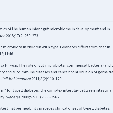
namics of the human infant gut microbiome in development and in
obe
2015;17(2):260-273.
 microbiota in children with type 1 diabetes differs from that in
3;11:46.
 H i wsp. The role of gut microbiota (commensal bacteria) and 
ory and autoimmune diseases and cancer: contribution of germ-fr
.
Cell Mol Immunol
2011;8(2):110-120.
rm” for type 1 diabetes: the complex interplay between intestinal
ty.
Diabetes
2008;57(10):2555-2562.
ntestinal permeability precedes clinical onset of type 1 diabetes.