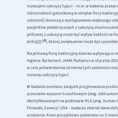
rozwojem cukrzycy typu I – m.in. w badaniu przepr
różnorodność gatunkową w obrębie flory bakteryjne
zależność donoszą o występowaniu większego odse
pacjentów pediatrycznych z cukrzycą insulinozale
jelitowej z cukrzycą może być wpływ bakterii na f
,
[4]
jelita
[3]
, której zwiększenie może być czynniki
Na jelitową florę bakteryjną dziecka wpływają m.i
higiena. Na łamach
JAMA
Pediatrics
w styczniu 201
w celu potwierdzenia istnienia tych zależności ora
rozwoju cukrzycy typu I.
W badaniu oceniano związek przyjmowania probiot
przeciwko wyspom trzustkowym (ang.
islet autoi
identyfikowanych na podstawie HLA (ang.
human l
Finlandii, Szwecji i USA – badacze zbierali dane 
urodzenia. Krew początkowo pobierano co 3 miesiące 