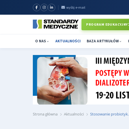
wyślij e-mail
PROGRAM EDUKACYJNY
O NAS
AKTUALNOŚCI
BAZA ARTYKUŁÓW
Strona główna
Aktualności
Stosowanie probiotyk..