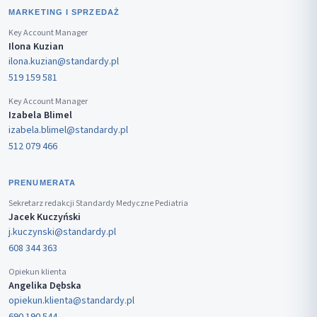
MARKETING I SPRZEDAŻ
Key Account Manager
Ilona Kuzian
ilona.kuzian@standardy.pl
519 159 581
Key Account Manager
Izabela Blimel
izabela.blimel@standardy.pl
512 079 466
PRENUMERATA
Sekretarz redakcji Standardy Medyczne Pediatria
Jacek Kuczyński
j.kuczynski@standardy.pl
608 344 363
Opiekun klienta
Angelika Dębska
opiekun.klienta@standardy.pl
690 190 544