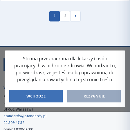
1
2
Strona przeznaczona dla lekarzy i osób
pracujących w ochronie zdrowia. Wchodząc tu,
potwierdzasz, że jesteś osobą uprawnioną do
ISSN: 2080-5438
przeglądania zawartych na tej stronie treści.
WYDAWCA
WCHODZĘ
REZYGNUJĘ
Media-Press Sp. z o.o.
ul. Gwiaździsta 7B/8
01-651 Warszawa
standardy@standardy.pl
22 509 47 52
pon-pt 8:00-16:00