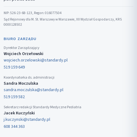
NIP: 526-23-68-123, Regon: 016077504
Sąd Rejonowy dla M. St. Warszawy w Warszawie, XII Wydział Gospodarczy, KRS
0000128502
BIURO ZARZĄDU
Dyrektor Zarządzający
Wojciech Orzełowski
wojciech.orzelowski@standardy.pl
519 159 649
Koordynatorka ds. administracji
Sandra Moczulska
sandra.moczulska@standardy.pl
519 159 582
Sekretarz redakcji Standardy Medyczne Pediatria
Jacek Kuczyński
j.kuczynski@standardy.pl
608 344 363