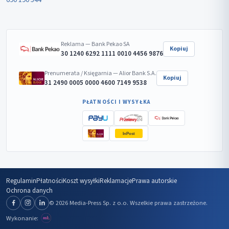
Reklama — Bank Pekao SA
Kopiuj
30 1240 6292 1111 0010 4456 9876
Prenumerata / Księgarnia — Alior Bank S.A.
Kopiuj
31 2490 0005 0000 4600 7149 9538
PŁATNOŚCI I WYSYŁKA
InPost
Regulamin
Płatności
Koszt wysyłki
Reklamacje
Prawa autorskie
Ochrona danych
© 2026 Media-Press Sp. z o.o. Wszelkie prawa zastrzeżone.
Wykonanie: