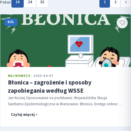
16
24
32
1
2
Pokaż:
BÓL
NAJNOWSZE ·
2025-04-07
Błonica – zagrożenie i sposoby
zapobiegania według WSSE
Jan Koziej Opracowanie na podstawie: Wojewódzka Stacja
Sanitarno-Epidemiologiczna w Warszawie. Błonica. Dostęp online:
https://www.gov.pl/web/wsse-warszawa/blonica W związku z
Czytaj więcej
doniesieniami o nowym prz...