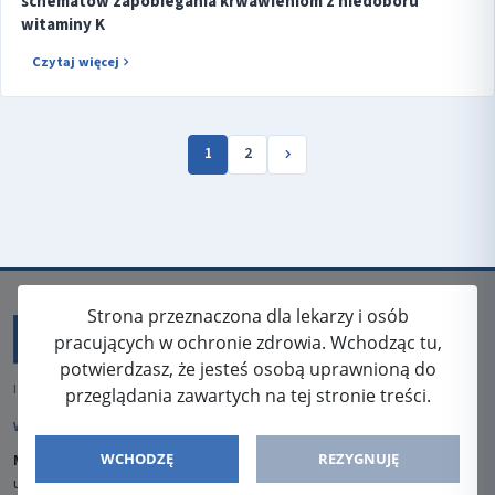
schematów zapobiegania krwawieniom z niedoboru
witaminy K
Czytaj więcej
1
2
Strona przeznaczona dla lekarzy i osób
pracujących w ochronie zdrowia. Wchodząc tu,
potwierdzasz, że jesteś osobą uprawnioną do
ISSN: 2080-5438
przeglądania zawartych na tej stronie treści.
WYDAWCA
WCHODZĘ
REZYGNUJĘ
Media-Press Sp. z o.o.
ul. Gwiaździsta 7B/8