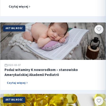
Respiratory Infections in Young Children at Different Latitudes: A
Czytaj więcej
Randomized Control...
AKTUALNOŚĆ
2023-03-07
Podaż witaminy K noworodkom – stanowisko
Amerykańskiej Akademii Pediatrii
Czytaj więcej
AKTUALNOŚĆ