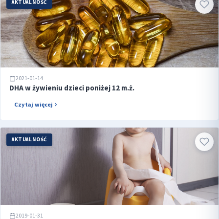
AKTUALNOŚĆ
2021-01-14
DHA w żywieniu dzieci poniżej 12 m.ż.
Czytaj więcej
AKTUALNOŚĆ
2019-01-31