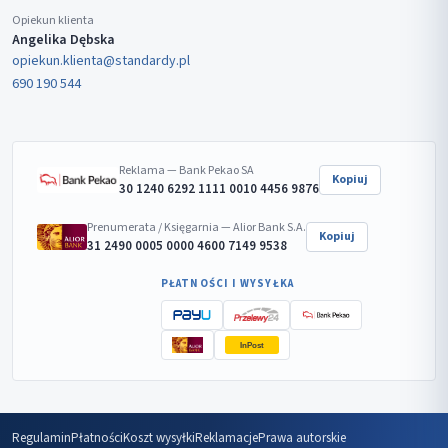
Opiekun klienta
Angelika Dębska
opiekun.klienta@standardy.pl
690 190 544
Reklama — Bank Pekao SA
Kopiuj
30 1240 6292 1111 0010 4456 9876
Prenumerata / Księgarnia — Alior Bank S.A.
Kopiuj
31 2490 0005 0000 4600 7149 9538
PŁATNOŚCI I WYSYŁKA
InPost
Regulamin
Płatności
Koszt wysyłki
Reklamacje
Prawa autorskie