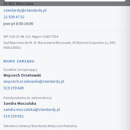
01-651 Warszawa
standardy@standardy.pl
22 509 47 52
pon-pt 8:00-16:00
NIP: 526-23-68-123, Regon: 016077504
Sąd Rejonowy dla M. St. Warszawy w Warszawie, XII Wydział Gospodarczy, KRS
0000128502
BIURO ZARZĄDU
Dyrektor Zarządzający
Wojciech Orzełowski
wojciech.orzelowski@standardy.pl
519 159 649
Koordynatorka ds. administracji
Sandra Moczulska
sandra.moczulska@standardy.pl
519 159 582
Sekretarz redakcji Standardy Medyczne Pediatria