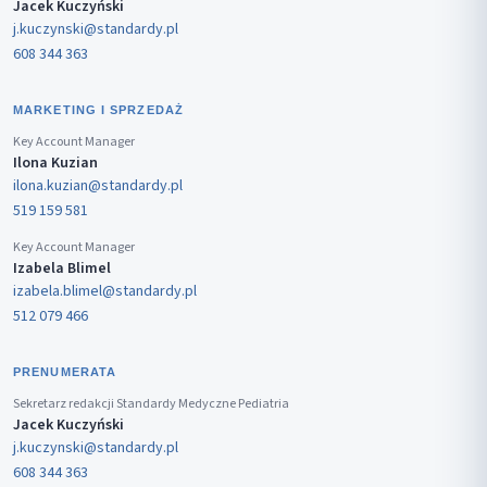
Jacek Kuczyński
j.kuczynski@standardy.pl
608 344 363
MARKETING I SPRZEDAŻ
Key Account Manager
Ilona Kuzian
ilona.kuzian@standardy.pl
519 159 581
Key Account Manager
Izabela Blimel
izabela.blimel@standardy.pl
512 079 466
PRENUMERATA
Sekretarz redakcji Standardy Medyczne Pediatria
Jacek Kuczyński
j.kuczynski@standardy.pl
608 344 363